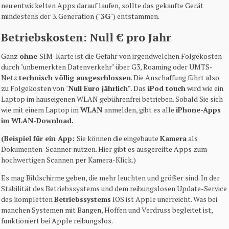
neu entwickelten Apps darauf laufen, sollte das gekaufte Gerät
mindestens der 3. Generation ("
3G
") entstammen.
Betriebskosten: Null € pro Jahr
Ganz
ohne
SIM-Karte ist die Gefahr von irgendwelchen Folgekosten
durch "unbemerkten Datenverkehr" über G3, Roaming oder UMTS-
Netz
technisch völlig ausgeschlossen
. Die Anschaffung führt also
zu Folgekosten von "
Null Euro jährlich"
. Das
iPod touch
wird wie ein
Laptop im hauseigenen WLAN gebührenfrei betrieben. Sobald Sie sich
wie mit einem Laptop im
WLAN
anmelden, gibt es alle
iPhone-Apps
im WLAN-Download.
(Beispiel für ein App:
Sie können die eingebaute
Kamera
als
Dokumenten-Scanner nutzen. Hier gibt es ausgereifte Apps zum
hochwertigen Scannen per Kamera-Klick.)
Es mag Bildschirme geben, die mehr leuchten und größer sind. In der
Stabilität des Betriebssystems und dem reibungslosen Update-Service
des kompletten
Betriebssystems
IOS ist Apple unerreicht. Was bei
manchen Systemen mit Bangen, Hoffen und Verdruss begleitet ist,
funktioniert bei Apple reibungslos.