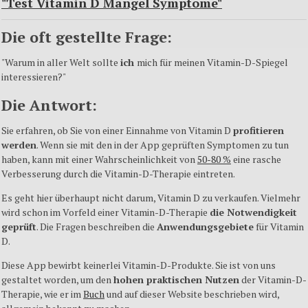
"Test Vitamin D
Mangel
Symptome
"
Die oft
gestellte
Frage
:
"
Warum
in
aller
Welt
sollte
ich
mich
für
meinen
Vitamin-D-Spiegel
interessieren
?"
Die
Antwort
:
Sie
erfahren
,
ob
Sie
von
einer
Einnahme
von Vitamin D
profitieren
werden
.
Wenn
sie
mit
den in
der
App
geprüften
Symptomen
zu
tun
haben
,
kann
mit
einer
Wahrscheinlichkeit
von
50-80 %
eine
rasche
Verbesserung
durch
die
Vitamin-D-Therapie
eintreten
.
Es
geht
hier
überhaupt
nicht
darum
, Vitamin D
zu
verkaufen
.
Vielmehr
wird
schon
im
Vorfeld
einer
Vitamin-D-Therapie
die
Notwendigkeit
geprüft
. Die
Fragen
beschreiben
die
Anwendungsgebiete
für
Vitamin
D.
Diese
App
bewirbt
keinerlei
Vitamin-D-Produkte
.
Sie
ist
von
uns
gestaltet
worden
, um den
hohen
praktischen
Nutzen
der
Vitamin-D-
Therapie
,
wie
er
im
Buch
und
auf
dieser
Website
beschrieben
wird
,