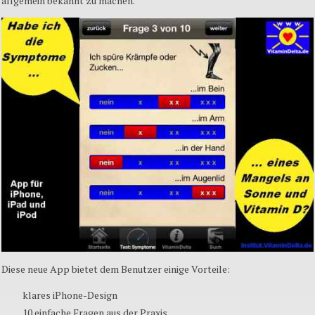
allgemein
bekannt
zu
machen
.
Diese
neue
App
bietet
dem
Benutzer
einige
Vorteile
:
klares
iPhone-Design
10
einfache
Fragen
aus
der
Praxis