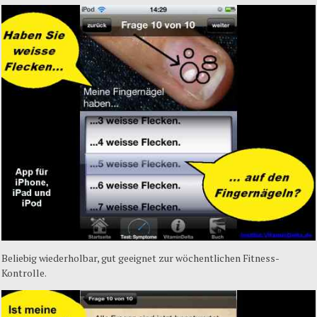
Beliebig
wiederholbar
, gut
geeignet
zur
wöchentlichen
Fitness-
Kontrolle
.