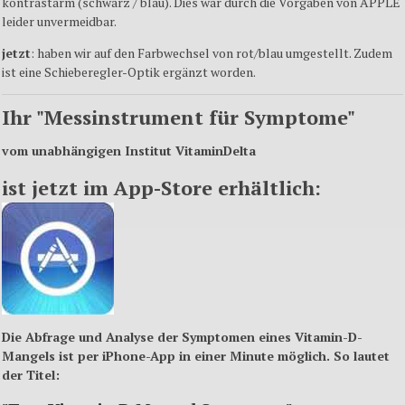
kontrastarm
(
schwarz
/
blau
). Dies war
durch
die
Vorgaben
von APPLE
leider
unvermeidbar
.
jetzt
:
haben
wir
auf
den
Farbwechsel
von rot/
blau
umgestellt
.
Zudem
ist
eine
Schieberegler-Optik
ergänzt
worden
.
Ihr
"
Messinstrument
für
Symptome
"
vom
unabhängigen
Institut
VitaminDelta
ist
jetzt
im
App-Store
erhältlich
:
Die
Abfrage
und
Analyse
der
Symptomen
eines
Vitamin-D-
Mangels
ist
per iPhone-App in
einer
Minute
möglich
. So
lautet
der
Titel
: