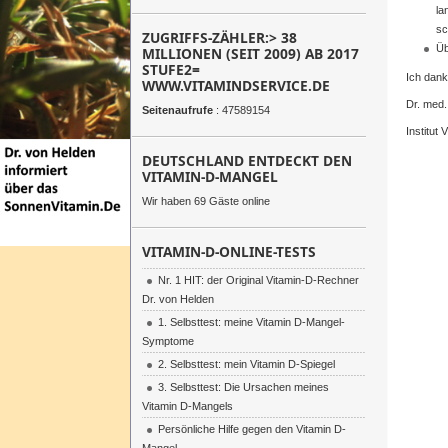
la
sc
ZUGRIFFS-ZÄHLER:> 38
Üb
MILLIONEN (SEIT 2009) AB 2017
STUFE2=
Ich dank
WWW.VITAMINDSERVICE.DE
Dr. med
Seitenaufrufe
: 47589154
Institut 
DEUTSCHLAND ENTDECKT DEN
VITAMIN-D-MANGEL
Wir haben 69 Gäste online
VITAMIN-D-ONLINE-TESTS
Nr. 1 HIT: der Original Vitamin-D-Rechner
Dr. von Helden
1. Selbsttest: meine Vitamin D-Mangel-
Symptome
2. Selbsttest: mein Vitamin D-Spiegel
3. Selbsttest: Die Ursachen meines
Vitamin D-Mangels
Persönliche Hilfe gegen den Vitamin D-