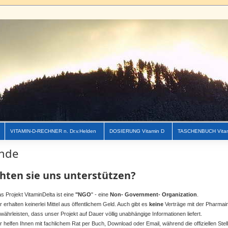
VITAMIN-D-RECHNER n. Dr.v.Helden
DOSIERUNG Vitamin D
TASCHENBUCH Vita
nde
hten sie uns unterstützen?
s Projekt VitaminDelta ist eine
"NGO
" - eine
Non- Government-
Organization
.
r erhalten keinerlei Mittel aus öffentlichem Geld. Auch gibt es
keine
Verträge mit der Pharmai
währleisten, dass unser Projekt auf Dauer völlig unabhängige Informationen liefert.
r helfen Ihnen mit fachlichem Rat per Buch, Download oder Email, während die offiziellen Stel