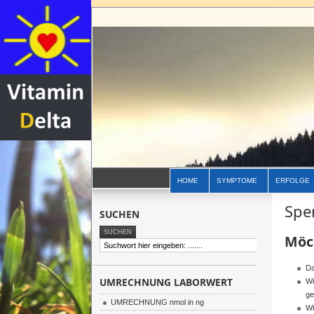
HOME
SYMPTOME
ERFOLGE
Spe
SUCHEN
Möc
Da
UMRECHNUNG LABORWERT
Wi
ge
UMRECHNUNG nmol in ng
Wi