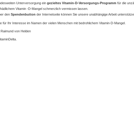
ndesweiten Unterversorgung ein
gezieltes Vitamin-D-Versorgungs-Programm
für die unz
hädlichem Vitamin -D-Mangel schmerzlich vermissen lassen.
er den
Spendenbutton
der Internetseite können Sie unsere unabhängige Arbeit unterstütze
e für Ihr Interesse im Namen der vielen Menschen mit bedrohlichem Vitamin-D-Mangel.
. Raimund von Helden
VitaminDelta.