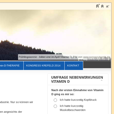
Frühlingssonne - bildet erst im April Vitamin D. Bild von
www.sonnenvitamin.de
min-D-THERAPIE
KONGRESS KREFELD 2014
KONTAKT
UMFRAGE NEBENWIRKUNGEN
VITAMIN D
Nach der ersten Einnahme von Vitamin
D ging es mir so:
Ich hatte kurzzeitig Kopfdruck
ndustrie. Nur so können wir
Ich hatte kurzzeitig
Muskelbeschwerden
len angesichts der