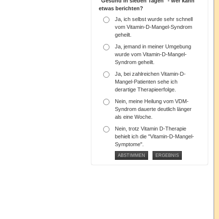
"Gesund in sieben Tagen" - wer kann
etwas berichten?
Ja, ich selbst wurde sehr schnell
vom Vitamin-D-Mangel-Syndrom
geheilt.
Ja, jemand in meiner Umgebung
wurde vom Vitamin-D-Mangel-
Syndrom geheilt.
Ja, bei zahlreichen Vitamin-D-
Mangel-Patienten sehe ich
derartige Therapieerfolge.
Nein, meine Heilung vom VDM-
Syndrom dauerte deutlich länger
als eine Woche.
Nein, trotz Vitamin D-Therapie
behielt ich die "Vitamin-D-Mangel-
Symptome".