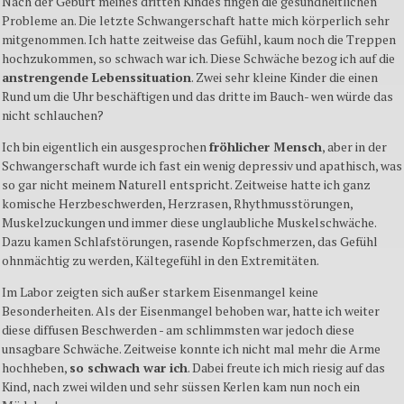
Nach der Geburt meines dritten Kindes fingen die gesundheitlichen
Probleme an. Die letzte Schwangerschaft hatte mich körperlich sehr
mitgenommen. Ich hatte zeitweise das Gefühl, kaum noch die Treppen
hochzukommen, so schwach war ich. Diese Schwäche bezog ich auf die
anstrengende Lebenssituation
. Zwei sehr kleine Kinder die einen
Rund um die Uhr beschäftigen und das dritte im Bauch- wen würde das
nicht schlauchen?
Ich bin eigentlich ein ausgesprochen
fröhlicher Mensch
, aber in der
Schwangerschaft wurde ich fast ein wenig depressiv und apathisch, was
so gar nicht meinem Naturell entspricht. Zeitweise hatte ich ganz
komische Herzbeschwerden, Herzrasen, Rhythmusstörungen,
Muskelzuckungen und immer diese unglaubliche Muskelschwäche.
Dazu kamen Schlafstörungen, rasende Kopfschmerzen, das Gefühl
ohnmächtig zu werden, Kältegefühl in den Extremitäten.
Im Labor zeigten sich außer starkem Eisenmangel keine
Besonderheiten. Als der Eisenmangel behoben war, hatte ich weiter
diese diffusen Beschwerden - am schlimmsten war jedoch diese
unsagbare Schwäche. Zeitweise konnte ich nicht mal mehr die Arme
hochheben,
so schwach war ich
. Dabei freute ich mich riesig auf das
Kind, nach zwei wilden und sehr süssen Kerlen kam nun noch ein