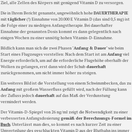
Ziel, alle Zellen des Körpers mit genügend Vitamin D zu versorgen.
Die in Ihrem Bericht genannte, ungewöhnlich hohe
DAUERTHERAPIE
mit
täglicher
(!) Einnahme von 20.000 E Vitamin D (das sind 0,5 mg) ist
die Folge einer zu niedrigen Anfangstherapie. Bei dauerhafter
Einnahme der genannten Dosis kommt es dann gelegentlich nach
einigen Wochen zu einer unnötig hohen Vitamin-D-Einnahme.
Bildlich kann man sich die zwei Phasen "
Anfang & Dauer
" wie beim
Start eines Flugzeuges vorstellen: Nach dem Start ist am
Anfang
viel
Energie erforderlich, um auf die erforderliche Flugehöhe oberhalb der
Wolken zu gelangen, erst dann wird der Schub
dauerhaft
zurückgenommen, um nicht immer höher zu steigen.
Ein weiteres Bild ist die Vorstellung von einem Schwimmbecken, das zu
Anfang
mit großem Wasserfluss gefüllt wird, nach der Füllung kann
der Zufluss jedoch
dauerhaft
auf das Maß der Verdunstung
vermindert werden.
Der Vitamin-D-Spiegel von 26 ng/ml zeigt die Notwendigkeit zu einer
verbesserten Anfangsdosierung
gemäß der Berechnungs-Formel im
Buch
. Unterlässt man dies, so kommt es nach kurzer Zeit zu einer
Umverteilung des geschluckten Vitamin D aus der Blutbahn ins immer