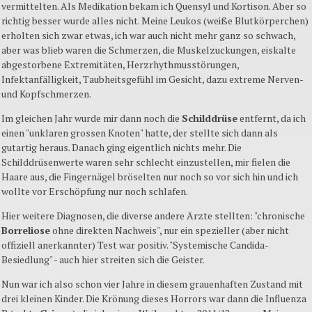
vermittelten. Als Medikation bekam ich Quensyl und Kortison. Aber so
richtig besser wurde alles nicht. Meine Leukos (weiße Blutkörperchen)
erholten sich zwar etwas, ich war auch nicht mehr ganz so schwach,
aber was blieb waren die Schmerzen, die Muskelzuckungen, eiskalte
abgestorbene Extremitäten, Herzrhythmusstörungen,
Infektanfälligkeit, Taubheitsgefühl im Gesicht, dazu extreme Nerven-
und Kopfschmerzen.
Im gleichen Jahr wurde mir dann noch die
Schilddrüse
entfernt, da ich
einen "unklaren grossen Knoten" hatte, der stellte sich dann als
gutartig heraus. Danach ging eigentlich nichts mehr. Die
Schilddrüsenwerte waren sehr schlecht einzustellen, mir fielen die
Haare aus, die Fingernägel bröselten nur noch so vor sich hin und ich
wollte vor Erschöpfung nur noch schlafen.
Hier weitere Diagnosen, die diverse andere Ärzte stellten: "chronische
Borreliose
ohne direkten Nachweis", nur ein spezieller (aber nicht
offiziell anerkannter) Test war positiv. "Systemische Candida-
Besiedlung" - auch hier streiten sich die Geister.
Nun war ich also schon vier Jahre in diesem grauenhaften Zustand mit
drei kleinen Kinder. Die Krönung dieses Horrors war dann die Influenza