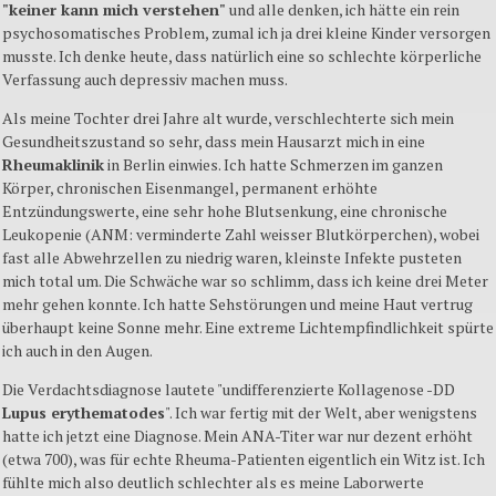
"keiner kann mich verstehen"
und alle denken, ich hätte ein rein
psychosomatisches Problem, zumal ich ja drei kleine Kinder versorgen
musste. Ich denke heute, dass natürlich eine so schlechte körperliche
Verfassung auch depressiv machen muss.
Als meine Tochter drei Jahre alt wurde, verschlechterte sich mein
Gesundheitszustand so sehr, dass mein Hausarzt mich in eine
Rheumaklinik
in Berlin einwies. Ich hatte Schmerzen im ganzen
Körper, chronischen Eisenmangel, permanent erhöhte
Entzündungswerte, eine sehr hohe Blutsenkung, eine chronische
Leukopenie (ANM: verminderte Zahl weisser Blutkörperchen), wobei
fast alle Abwehrzellen zu niedrig waren, kleinste Infekte pusteten
mich total um. Die Schwäche war so schlimm, dass ich keine drei Meter
mehr gehen konnte. Ich hatte Sehstörungen und meine Haut vertrug
überhaupt keine Sonne mehr. Eine extreme Lichtempfindlichkeit spürte
ich auch in den Augen.
Die Verdachtsdiagnose lautete "undifferenzierte Kollagenose -DD
Lupus erythematodes
". Ich war fertig mit der Welt, aber wenigstens
hatte ich jetzt eine Diagnose. Mein ANA-Titer war nur dezent erhöht
(etwa 700), was für echte Rheuma-Patienten eigentlich ein Witz ist. Ich
fühlte mich also deutlich schlechter als es meine Laborwerte