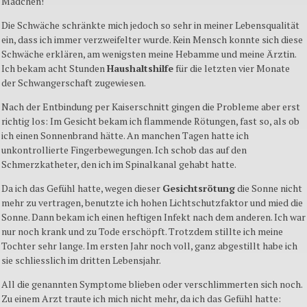
Mädchen!
Die Schwäche schränkte mich jedoch so sehr in meiner Lebensqualität
ein, dass ich immer verzweifelter wurde. Kein Mensch konnte sich diese
Schwäche erklären, am wenigsten meine Hebamme und meine Ärztin.
Ich bekam acht Stunden
Haushaltshilfe
für die letzten vier Monate
der Schwangerschaft zugewiesen.
Nach der Entbindung per Kaiserschnitt gingen die Probleme aber erst
richtig los: Im Gesicht bekam ich flammende Rötungen, fast so, als ob
ich einen Sonnenbrand hätte. An manchen Tagen hatte ich
unkontrollierte Fingerbewegungen. Ich schob das auf den
Schmerzkatheter, den ich im Spinalkanal gehabt hatte.
Da ich das Gefühl hatte, wegen dieser
Gesichtsrötung
die Sonne nicht
mehr zu vertragen, benutzte ich hohen Lichtschutzfaktor und mied die
Sonne. Dann bekam ich einen heftigen Infekt nach dem anderen. Ich war
nur noch krank und zu Tode erschöpft. Trotzdem stillte ich meine
Tochter sehr lange. Im ersten Jahr noch voll, ganz abgestillt habe ich
sie schliesslich im dritten Lebensjahr.
All die genannten Symptome blieben oder verschlimmerten sich noch.
Zu einem Arzt traute ich mich nicht mehr, da ich das Gefühl hatte: