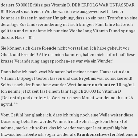
dosiert 30.000 IE flüssiges Vitamin D. DER ERFOLG WAR UNFASSBAR
!!!!!! Bereits nach einer Woche war ich wie ausgewechselt - keiner
konnte es fassen in meiner Umgebung, dass so ein paar Tropfen so eine
derartige Zustandsveränderung mit sich bringen. Fünf Jahre hatte ich
gelitten und nun nehme ich nur eine Woche lang Vitamin D und springe
durchs Haus...!!!!!
Sie können sich diese
Freude
nicht vorstellen. Ich habe geheult vor
Glück und Freude!!! Alle die mich kannten, haben mich sofort auf diese
krasse Veränderung angesprochen- es war wie ein Wunder!
Dann habe ich nach zwei Monaten bei meiner neuen Hausärztin den
Vitamin D Spiegel testen lassen und das Ergebnis war schockierend!
Selbst nach der Einnahme war der Wert
immer noch unter 10
ng/ml.
Ich nehme jetzt seit fast einem Jahr täglich 20.000 IE Vitamin D
(Dekristol) und der letzte Wert vor einem Monat war dennoch nur 26
ng/ml. **
Vom Gefühl her glaube ich, dass ich ruhig noch eine Weile weiter diese
Dosierung behalten werde. Wenn ich mal zehn Tage kein Dekristol
nehme, merke ich sofort, das ich wieder weniger leistungsfähig bin.
Inzwischen arbeite ich sogar wieder als
Krankenschwester
. Seit einem