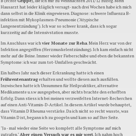
B (echte
Grippe
), die ich mir zu Weihnachten 2011/12 zuzog. Mein
Hausarzt hat leider kläglich versagt- nach drei Wochen habe ich mich
dann selbst in die Klinik eingewiesen. Diagnose: schwere Influenza B-
infektion mit Mykoplasmen-Pneumonie ("Atypische
Lungenentzündung"). Ich war so schwer krank, dass ich sogar
kurzzeitig auf die Intensivstation musste.
Im Anschluss war ich
vier Monate zur Reha
. Mein Herz war von der
Infektion angegriffen (Herzmuskelentzündung). Ich kam einfach nicht
mehr auf die Beine. Immer wieder Fieberschübe und eben die bekannten
Symptome: ich war zum tot-Umfallen geschwächt.
Ein halbes Jahr nach dieser Erkrankung hatte ich einen
Frührentenantrag
erhalten und wollte diesen auch ausfüllen.
Inzwischen hatte ich Unsummen für Heilpraktiker, alternative
Medikamente u.s.w ausgegeben, aber nichts brachte den erhofften
Erfolg. Dann stiess ich bei meinen verzweifelten Internet-Recherchen
auf einen Anti-Vitamin-D-Artikel. In diesem Artikel wurde behauptet,
dass Vitamin D Rheuma verstärke. Da ich nicht so recht wusste, was
Vitamin D ist, begann ich zu googeln und kam so auf Ihre Seite.
"Ja - mal wieder eine Seite wo komplett alle Symptome auf mich
zutrafen."
Aber einen Versuch war es mir wert
. Ich nahm hoch