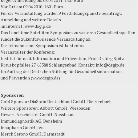
Regel-Anmeldung bis 08.04.2011: 140.- Euro
Vor Ort am 09.04.2010: 160.- Euro
Für die Veranstaltung wurden 9 Fortbildungspunkte beantragt.
Anmeldung und weitere Details
im Internet: www.dsgip.de
Das Lunchtime Satelliten Symposium zu weiteren Gesundheitsquellen
rundet die zukunftsweisende Veranstaltung ab.
Die Teilnahme am Symposium ist kostenlos.
Veranstalter der Konferenz:
Institut für med. Information und Prävention, Prof. Dr. Jörg Spitz
Krauskopfallee 27, 65388 Schlangenbad, Kontakt:
info@dsgip.de
Im Auftrag der Deutschen Stiftung für Gesundheitsinformation
und Prävention (www.dsgip.de)
Sponsoren
Gold Sponsor: DiaSorin Deutschland GmbH, Dietzenbach
Weitere Sponsoren: Abbott GmbH, Wiesbaden
Hewert-Arzeimittel GmbH, Nussbaum
Immundiagnostik AG, Bensheim
Jenapharm GmbH, Jena
Merck Serono GmbH, Darmstadt