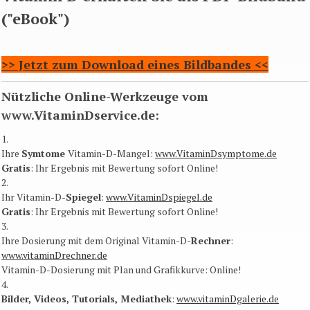
("eBook")
>> Jetzt zum Download eines Bildbandes <<
Nützliche Online-Werkzeuge vom
www.VitaminDservice.de:
1.
Ihre
Symtome
Vitamin-D-Mangel:
www.VitaminDsymptome.de
Gratis
: Ihr Ergebnis mit Bewertung sofort Online​!
2.
Ihr Vitamin-D-
Spiegel
:
www.VitaminDspiegel.de
Gratis
: Ihr Ergebnis mit Bewertung sofort Online​!
3.
Ihre Dosierung mit dem Original Vitamin-D-
Rechner
:
www.vitaminDrechner.de
Vitamin-D-Dosierung mit Plan und Grafikkurve: Online​!
4.
Bilder, Videos, Tutorials, Mediathek
:
www.vitaminDgalerie.de