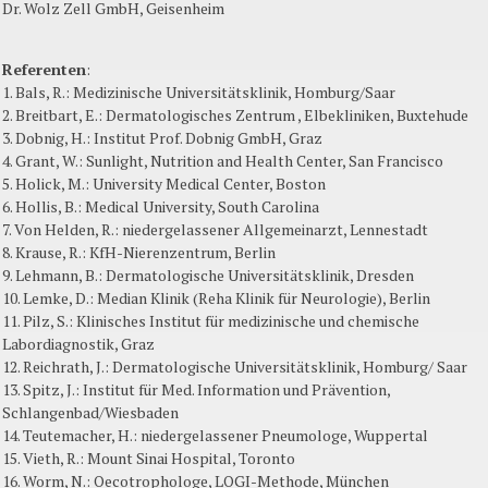
Dr. Wolz Zell GmbH, Geisenheim
Referenten
:
1. Bals, R.: Medizinische Universitätsklinik, Homburg/Saar
2. Breitbart, E.: Dermatologisches Zentrum , Elbekliniken, Buxtehude
3. Dobnig, H.: Institut Prof. Dobnig GmbH, Graz
4. Grant, W.: Sunlight, Nutrition and Health Center, San Francisco
5. Holick, M.: University Medical Center, Boston
6. Hollis, B.: Medical University, South Carolina
7. Von Helden, R.: niedergelassener Allgemeinarzt, Lennestadt
8. Krause, R.: KfH-Nierenzentrum, Berlin
9. Lehmann, B.: Dermatologische Universitätsklinik, Dresden
10. Lemke, D.: Median Klinik (Reha Klinik für Neurologie), Berlin
11. Pilz, S.: Klinisches Institut für medizinische und chemische
Labordiagnostik, Graz
12. Reichrath, J.: Dermatologische Universitätsklinik, Homburg/ Saar
13. Spitz, J.: Institut für Med. Information und Prävention,
Schlangenbad/Wiesbaden
14. Teutemacher, H.: niedergelassener Pneumologe, Wuppertal
15. Vieth, R.: Mount Sinai Hospital, Toronto
16. Worm, N.: Oecotrophologe, LOGI-Methode, München