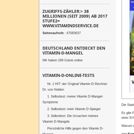
ZUGRIFFS-ZÄHLER:> 38
MILLIONEN (SEIT 2009) AB 2017
STUFE2=
WWW.VITAMINDSERVICE.DE
Seitenaufrufe
: 47583637
DEUTSCHLAND ENTDECKT DEN
VITAMIN-D-MANGEL
Wir haben 189 Gäste online
VITAMIN-D-ONLINE-TESTS
Nr. 1 HIT: der Original Vitamin-D-Rechner
Dr. von Helden
1. Selbsttest: meine Vitamin D-Mangel-
Symptome
Die Stat
2. Selbsttest: mein Vitamin D-Spiegel
Es gibt 
3. Selbsttest: Die Ursachen meines
einer Er
Vitamin D-Mangels
Warum di
Persönliche Hilfe gegen den Vitamin D-
>>>
Kon