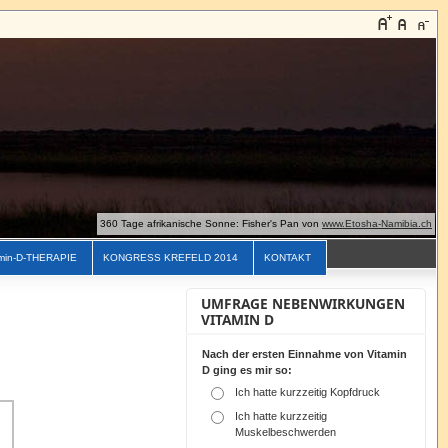
360 Tage afrikanische Sonne: Fisher's Pan von
www.Etosha-Namibia.ch
min-D-THERAPIE
KONGRESS KREFELD 2014
KONTAKT
UMFRAGE NEBENWIRKUNGEN
VITAMIN D
Nach der ersten Einnahme von Vitamin
D ging es mir so:
Ich hatte kurzzeitig Kopfdruck
Ich hatte kurzzeitig
Muskelbeschwerden