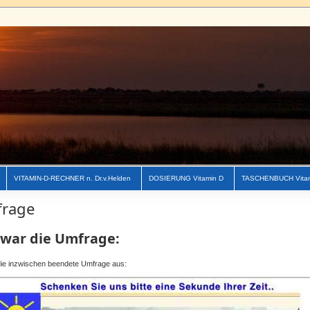
VITAMIN-D-RECHNER n. Dr.v.Helden
DOSIERUNG Vitamin D
TASCHENBUCH Vita
rage
 war die Umfrage:
ie inzwischen beendete Umfrage aus: