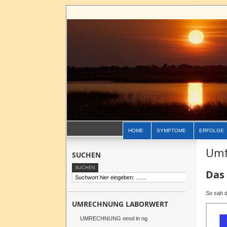
HOME
SYMPTOME
ERFOLGE
Umf
SUCHEN
Das
So sah d
UMRECHNUNG LABORWERT
UMRECHNUNG nmol in ng