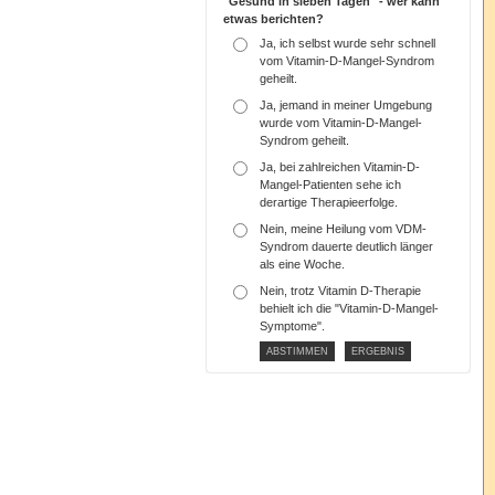
"Gesund in sieben Tagen" - wer kann
etwas berichten?
Ja, ich selbst wurde sehr schnell
vom Vitamin-D-Mangel-Syndrom
geheilt.
Ja, jemand in meiner Umgebung
wurde vom Vitamin-D-Mangel-
Syndrom geheilt.
Ja, bei zahlreichen Vitamin-D-
Mangel-Patienten sehe ich
derartige Therapieerfolge.
Nein, meine Heilung vom VDM-
Syndrom dauerte deutlich länger
als eine Woche.
Nein, trotz Vitamin D-Therapie
behielt ich die "Vitamin-D-Mangel-
Symptome".