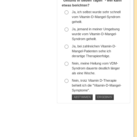
"Gesund in sieben Tagen" - wer kann
etwas berichten?
Ja, ich selbst wurde sehr schnell
vom Vitamin-D-Mangel-Syndrom
geheilt.
Ja, jemand in meiner Umgebung
wurde vom Vitamin-D-Mangel-
Syndrom geheilt.
Ja, bei zahlreichen Vitamin-D-
Mangel-Patienten sehe ich
derartige Therapieerfolge.
Nein, meine Heilung vom VDM-
Syndrom dauerte deutlich länger
als eine Woche.
Nein, trotz Vitamin D-Therapie
behielt ich die "Vitamin-D-Mangel-
Symptome".