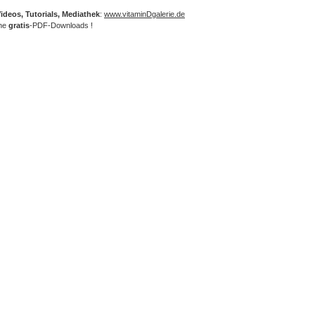
Videos, Tutorials, Mediathek
:
www.vitaminDgalerie.de
che
gratis
-PDF-Downloads !