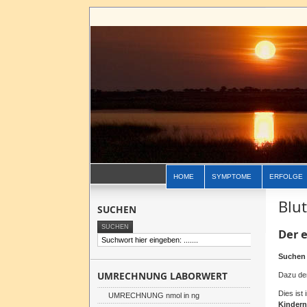
HOME
SYMPTOME
ERFOLGE
Blu
SUCHEN
Der 
Suchen 
UMRECHNUNG LABORWERT
Dazu der
Dies ist
UMRECHNUNG nmol in ng
Kinder