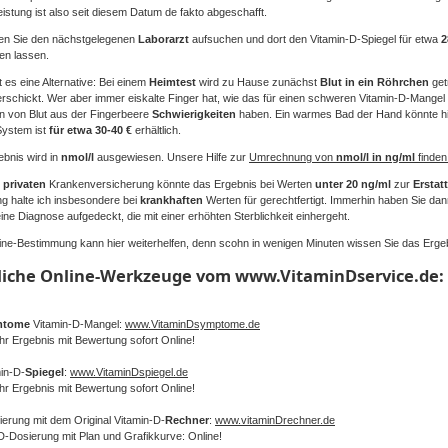
istung ist also seit diesem Datum de fakto abgeschafft.
en Sie den nächstgelegenen
Laborarzt
aufsuchen und dort den Vitamin-D-Spiegel für etwa
2
en lassen.
t es eine Alternative: Bei einem
Heimtest
wird zu Hause zunächst
Blut in ein Röhrchen
get
rschickt. Wer aber immer eiskalte Finger hat, wie das für einen schweren Vitamin-D-Mangel t
n von Blut aus der Fingerbeere
Schwierigkeiten
haben. Ein warmes Bad der Hand könnte hie
System ist
für etwa 30-40 €
erhältlich.
bnis wird in
nmol/l
ausgewiesen. Unsere Hilfe zur
Umrechnung von
nmol/l in ng/ml
finden 
r
privaten
Krankenversicherung könnte das Ergebnis bei Werten
unter 20 ng/ml
zur
Ersta
ng halte ich insbesondere bei
krankhaften
Werten für gerechtfertigt. Immerhin haben Sie da
ine Diagnose aufgedeckt, die mit einer erhöhten Sterblichkeit einhergeht.
ine-Bestimmung kann hier weiterhelfen, denn scohn in wenigen Minuten wissen Sie das Ergeb
liche Online-Werkzeuge vom www.VitaminDservice.de:
mtome
Vitamin-D-Mangel:
www.VitaminDsymptome.de
Ihr Ergebnis mit Bewertung sofort Online​!
min-D-
Spiegel
:
www.VitaminDspiegel.de
Ihr Ergebnis mit Bewertung sofort Online​!
ierung mit dem Original Vitamin-D-
Rechner
:
www.vitaminDrechner.de
D-Dosierung mit Plan und Grafikkurve: Online​!