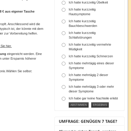
Ich hatte kurzzeitig Übelkeit
Ich hatte kurzzeitig
8 € aus eigener Tasche
Hautsymptome
Ich hatte kurzzeitig
ropft. Anschliessend wird die
Bauchbeschwerden
ypisch ist, der könnte mit dem
Ich hatte kurzzeitig
r zur Vorbereitung helfen.
Schlafstörungen
Ich hatte kurzzeitig vermehrte
Sie hier.
Müdigkeit
ttung
eingereicht werden. Eine
Ich hatte kurzzeitig Schmerzen
nn unter Ersparnis höherer
Ich hatte mehrtägig eines dieser
Symptome
nis.Wählen Sie selbst:
Ich hatte mehrtägig 2 dieser
Symptome
Ich hatte mehrtägig 3 oder mehr
dieser Symptome
Ich habe gar keine Nachteile erlebt
UMFRAGE: GENÜGEN 7 TAGE?