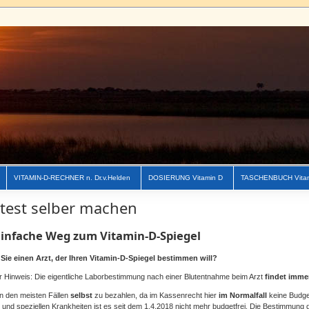
VITAMIN-D-RECHNER n. Dr.v.Helden
DOSIERUNG Vitamin D
TASCHENBUCH Vita
ttest selber machen
einfache Weg zum Vitamin-D-Spiegel
Sie einen Arzt, der Ihren Vitamin-D-Spiegel bestimmen will?
 Hinweis: Die eigentliche Laborbestimmung nach einer Blutentnahme beim Arzt
findet imme
 in den meisten Fällen
selbst
zu bezahlen, da im Kassenrecht hier
im Normalfall
keine Budge
n
und speziellen Krankheiten ist es seit dem 1.4.2018 nicht mehr budgetfrei. Die Bestimmung 