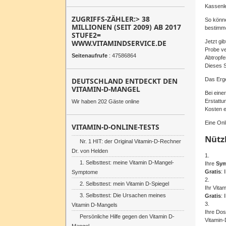
Kassenle
ZUGRIFFS-ZÄHLER:> 38
So könn
MILLIONEN (SEIT 2009) AB 2017
bestimm
STUFE2=
WWW.VITAMINDSERVICE.DE
Jetzt gib
Probe ve
Seitenaufrufe
: 47586864
Abtropfe
Dieses 
DEUTSCHLAND ENTDECKT DEN
Das Erge
VITAMIN-D-MANGEL
Bei eine
Erstattu
Wir haben 202 Gäste online
Kosten e
Eine Onl
VITAMIN-D-ONLINE-TESTS
Nütz
Nr. 1 HIT: der Original Vitamin-D-Rechner
Dr. von Helden
1.
1. Selbsttest: meine Vitamin D-Mangel-
Ihre
Sy
Gratis
: 
Symptome
2.
2. Selbsttest: mein Vitamin D-Spiegel
Ihr Vita
3. Selbsttest: Die Ursachen meines
Gratis
: 
3.
Vitamin D-Mangels
Ihre Dos
Persönliche Hilfe gegen den Vitamin D-
Vitamin-