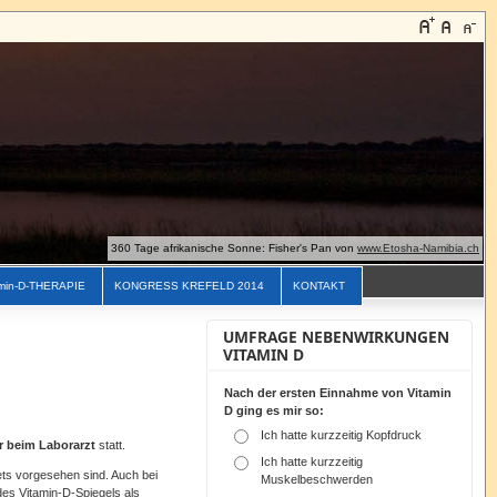
360 Tage afrikanische Sonne: Fisher's Pan von
www.Etosha-Namibia.ch
min-D-THERAPIE
KONGRESS KREFELD 2014
KONTAKT
UMFRAGE NEBENWIRKUNGEN
VITAMIN D
Nach der ersten Einnahme von Vitamin
D ging es mir so:
Ich hatte kurzzeitig Kopfdruck
r beim Laborarzt
statt.
Ich hatte kurzzeitig
ts vorgesehen sind. Auch bei
Muskelbeschwerden
des Vitamin-D-Spiegels als