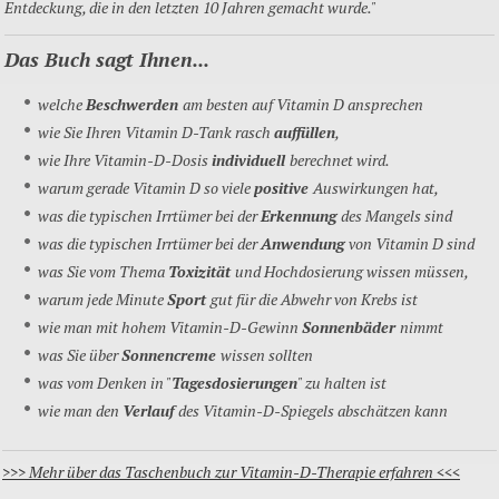
Entdeckung, die in den letzten 10 Jahren gemacht wurde."
Das Buch sagt Ihnen...
welche
Beschwerden
am besten auf Vitamin D ansprechen
wie Sie Ihren Vitamin D-Tank rasch
auffüllen
,
wie Ihre Vitamin-D-Dosis
individuell
berechnet wird.
warum gerade Vitamin D so viele
positive
Auswirkungen hat,
was die typischen Irrtümer bei der
Erkennung
des Mangels sind
was die typischen Irrtümer bei der
Anwendung
von Vitamin D sind
was Sie vom Thema
Toxizität
und Hochdosierung wissen müssen,
warum jede Minute
Sport
gut für die Abwehr von Krebs ist
wie man mit hohem Vitamin-D-Gewinn
Sonnenbäder
nimmt
was Sie über
Sonnencreme
wissen sollten
was vom Denken in "
Tagesdosierungen
" zu halten ist
wie man den
Verlauf
des Vitamin-D-Spiegels abschätzen kann
>>> Mehr über das Taschenbuch zur Vitamin-D-Therapie erfahren <<<