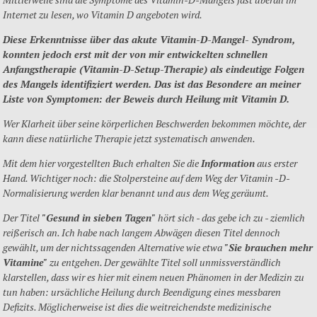
Internet zu lesen, wo Vitamin D angeboten wird.
Diese Erkenntnisse über das akute Vitamin-D-Mangel- Syndrom,
konnten jedoch erst mit der von mir entwickelten schnellen
Anfangstherapie (Vitamin-D-Setup-Therapie) als eindeutige Folgen
des Mangels identifiziert werden. Das ist das Besondere an meiner
Liste von Symptomen: der Beweis durch Heilung mit Vitamin D.
Wer Klarheit über seine körperlichen Beschwerden bekommen möchte, der
kann diese natürliche Therapie jetzt systematisch anwenden.
Mit dem hier vorgestellten Buch erhalten Sie die
Information
aus erster
Hand. Wichtiger noch: die Stolpersteine auf dem Weg der Vitamin -D-
Normalisierung werden klar benannt und aus dem Weg geräumt.
Der Titel
"Gesund in sieben Tagen"
hört sich - das gebe ich zu - ziemlich
reißerisch an. Ich habe nach langem Abwägen diesen Titel dennoch
gewählt, um der nichtssagenden Alternative wie etwa
"Sie brauchen mehr
Vitamine"
zu entgehen. Der gewählte Titel soll unmissverständlich
klarstellen, dass wir es hier mit einem neuen Phänomen in der Medizin zu
tun haben: ursächliche Heilung durch Beendigung eines messbaren
Defizits. Möglicherweise ist dies die weitreichendste medizinische