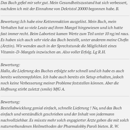
Das Buch gefiel mir sehr gut. Mein Gesundheitszustand hat sich verbessert,
nachdem ich mit der Einnahme von Dekristol 20000 begonnen habe. B.
Bewertung:Ich habe eine Kettenreaktion ausgelöst. Mein Buch, mein
Verhalten hat so viele Leute auf ihren Mangel hingewiesen und ich hatte
fast immer recht. Beim Labortest kamen Werte zum Teil unter 10 ng/ml raus.
Es haben sich auch sehr viele das Buch bestellt, unter anderem meine Chefin
(Ärztin). Wir wenden auch in der Sprechstunde die Möglichkeit eines
Vitamin-D-Mangels inzwischen an. Also voller Erfolg. Lg R.H.
Bewertung:
Hallo, die Lieferung des Buches erfolgte sehr schnell und ich habe es auch
bereits weiterempfohlen. Ich habe auch bereits ein Setup erhalten, jedoch
noch keine Verbesserung meiner Probleme feststellen können. Aber die
Hoffnung stirbt zuletzt (smile) MfG A.
Bewertung:
Bestellabwicklung genial einfach, schnelle Lieferung ! Na, und das Buch
einfach und verständlich geschrieben und der Inhalt von jedermann
nachvollziehbar. Es müsste mehr solch engagierter Ärzte geben die mit solch
naturverbundenen Heilmethoden der Pharmalobby Paroli bieten. R. W.