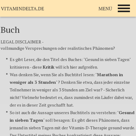
MENÜ
VITAMINDELTA.DE
Buch
LEGAL DISCLAIMER -
vollmundige Versprechungen oder realistisches Phänomen?
Es gibt Leser, die den Titel des Buches: "Gesund in sieben Tagen"
kritisieren - diese
Kritik
will ich hier aufgreifen.
Was denken Sie, wenn Sie als Buchtitel lesen: "
Marathon in
weniger als 3 Stunden
" ? Denken Sie etwa, dass jeder einzelne
Teilnehmer in weniger als 3 Stunden am Ziel war? - Sicherlich
nicht! Vielmehr bedeutet es, dass zumindest ein Läufer dabei war,
der es in dieser Zeit geschafft hat.
So ist auch die Aussage unseres Buchtitels zu verstehen: "
Gesund
in sieben Tagen
" soll besagen: Es gibt dieses Phänomen, dass
jemand in sieben Tagen mit der Vitamin-D-Therapie gesund wurde.
Der Untertitel meines Buches konkretisiert diese Aussage: