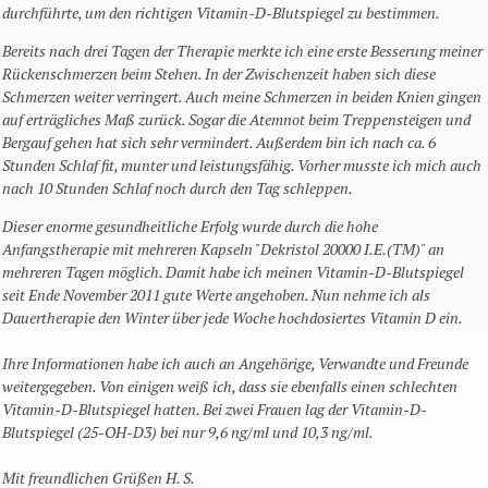
durchführte, um den richtigen Vitamin-D-Blutspiegel zu bestimmen.
Bereits nach drei Tagen der Therapie merkte ich eine erste Besserung meiner
Rückenschmerzen beim Stehen. In der Zwischenzeit haben sich diese
Schmerzen weiter verringert. Auch meine Schmerzen in beiden Knien gingen
auf erträgliches Maß zurück. Sogar die Atemnot beim Treppensteigen und
Bergauf gehen hat sich sehr vermindert. Außerdem bin ich nach ca. 6
Stunden Schlaf fit, munter und leistungsfähig. Vorher musste ich mich auch
nach 10 Stunden Schlaf noch durch den Tag schleppen.
Dieser enorme gesundheitliche Erfolg wurde durch die hohe
Anfangstherapie mit mehreren Kapseln "Dekristol 20000 I.E.(TM)" an
mehreren Tagen möglich. Damit habe ich meinen Vitamin-D-Blutspiegel
seit Ende November 2011 gute Werte angehoben. Nun nehme ich als
Dauertherapie den Winter über jede Woche hochdosiertes Vitamin D ein.
Ihre Informationen habe ich auch an Angehörige, Verwandte und Freunde
weitergegeben. Von einigen weiß ich, dass sie ebenfalls einen schlechten
Vitamin-D-Blutspiegel hatten. Bei zwei Frauen lag der Vitamin-D-
Blutspiegel (25-OH-D3) bei nur 9,6 ng/ml und 10,3 ng/ml.
Mit freundlichen Grüßen H. S.