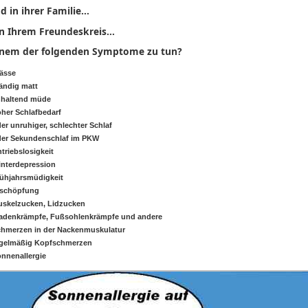
nd
in
ihrer
Familie
...
in
Ihrem
Freundeskreis
...
inem
der
folgenden
Symptome
zu
tun?
ässe
ändig
matt
haltend
müde
oher
Schlafbedarf
er
unruhiger
,
schlechter
Schlaf
er
Sekundenschlaf
im
PKW
triebslosigkeit
nterdepression
ühjahrsmüdigkeit
rschöpfung
uskelzucken
,
Lidzucken
adenkrämpfe
,
Fußsohlenkrämpfe
und
andere
chmerzen
in
der
Nackenmuskulatur
gelmäßig
Kopfschmerzen
nnenallergie