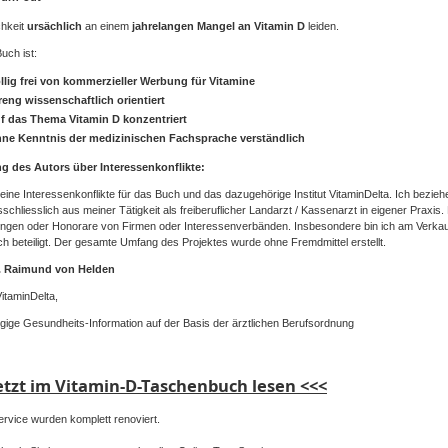
chkeit
ursächlich
an
einem
jahrelangen
Mangel
an Vitamin D
leiden
.
Buch
ist
:
llig
frei
von
kommerzieller
Werbung
für
Vitamine
reng
wissenschaftlich
orientiert
f
das
Thema
Vitamin D
konzentriert
hne
Kenntnis
der
medizinischen
Fachsprache
verständlich
ng
des
Autors
über
Interessenkonflikte
:
eine
Interessenkonflikte
für
das
Buch
und
das
dazugehörige
Institut
VitaminDelta
.
Ich
bezieh
schliesslich
aus
meiner
Tätigkeit
als
freiberuflicher
Landarzt
/
Kassenarzt
in
eigener
Praxis.
ungen
oder
Honorare
von
Firmen
oder
Interessenverbänden
.
Insbesondere
bin
ich
am
Verkau
ch
beteiligt
.
Der
gesamte
Umfang
des
Projektes
wurde
ohne
Fremdmittel
erstellt
.
.
Raimund
von
Helden
itaminDelta
,
gige
Gesundheits-Information
auf
der
Basis
der
ärztlichen
Berufsordnung
etzt im Vitamin-D-Taschenbuch lesen <<<
rvice wurden komplett renoviert.