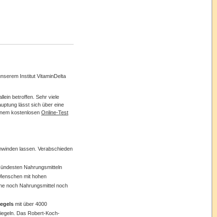
unserem
Institut
VitaminDelta
allein
betroffen
.
Sehr
viele
auptung
lässt
sich
über
eine
inem
kostenlosen
Online-Test
hwinden
lassen
.
Verabschieden
sündesten
Nahrungsmitteln
Menschen
mit
hohen
ne
noch
Nahrungsmittel
noch
egels
mit
über
4000
iegeln
. Das
Robert-Koch-