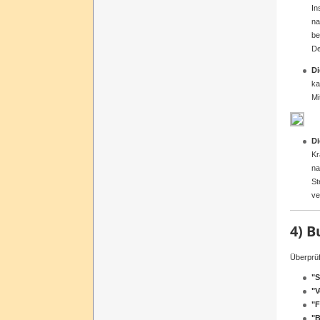
Ins
na
be
De
D
ka
Mi
D
Kr
na
St
ve
4)
B
Überprü
"
S
"V
"
F
"B