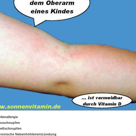
llenallergie
euschnupfen
ießschnupfen
ronische
Nebenhöhlenentzündung