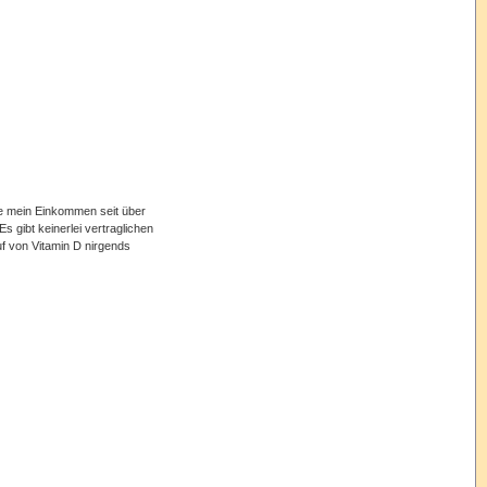
e
mein
Einkommen
seit
über
Es
gibt
keinerlei
vertraglichen
f
von Vitamin D
nirgends