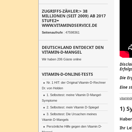
ZUGRIFFS-ZÄHLER:> 38
MILLIONEN (SEIT 2009) AB 2017
STUFE2=
WWW.VITAMINDSERVICE.DE
Seitenaufrufe
: 47598361
DEUTSCHLAND ENTDECKT DEN
VITAMIN-D-MANGEL
Wir haben 206 Gäste online
Discla
Erfolg
VITAMIN-D-ONLINE-TESTS
Die Er
Nr. 1 HIT: der Original Vitamin-D-Rechner
Eine s
Dr. von Helden
1. Selbsttest: meine Vitamin D-Mangel-
vitamind
Symptome
1)
S
2. Selbsttest: mein Vitamin D-Spiegel
3. Selbsttest: Die Ursachen meines
Habe
Vitamin D-Mangels
Persönliche Hilfe gegen den Vitamin D-
Ihr
Le