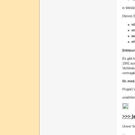
in
Wirkli
Dieses
vö
st
au
o
Erkläru
Es
gibt
k
1991
aus
Verbind
vertragli
Dr. med
Projekt
V
unabhän
>>> J
Unser Se