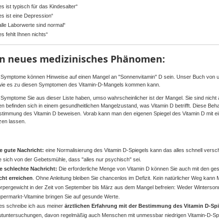
es
ist
typisch
für
das
Kindesalter“
es
ist
eine
Depression“
alle
Laborwerte
sind
normal“
es
fehlt
Ihnen
nichts“
in
neues
medizinisches
Phänomen
:
Symptome
können
Hinweise
auf
einen
Mangel
an "
Sonnenvitamin
" D
sein
.
Unser
Buch
von
wie
es
zu
diesen
Symptomen
des
Vitamin-D-Mangels
kommen
kann
.
Symptome
Sie
aus
dieser
Liste
haben
,
umso
wahrscheinlicher
ist
der
Mangel
.
Sie
sind
nicht
en
befinden
sich
in
einem
gesundheitlichen
Mangelzustand
, was Vitamin D
betrifft
.
Diese
Beh
stimmung
des Vitamin D
beweisen
.
Vorab
kann
man den
eigenen
Spiegel des Vitamin D
mit
e
zen
lassen
.
ie
gute
Nachricht
:
eine
Normalisierung
des Vitamin
D-Spiegels
kann
das
alles
schnell
versc
e
sich
von
der
Gebetsmühle
,
dass
"
alles
nur
psychisch
"
sei
.
ie
schlechte
Nachricht
:
Die
erforderliche
Menge
von Vitamin D
können
Sie
auch
mit
den
ge
cht
erreichen
.
Ohne
Anleitung
bleiben
Sie
chancenlos
im
Defizit
.
Kein
natürlicher
Weg
kann
rpergewicht
in
der
Zeit
von September
bis
März
aus
dem
Mangel
befreien
:
Weder
Winterson
permarkt-Vitamine
bringen
Sie
auf
gesunde
Werte
.
ies
schreibe
ich
aus
meiner
ärztlichen
Erfahrung
mit
der
Bestimmung
des Vitamin
D-Spi
utuntersuchungen
,
davon
regelmäßig
auch
Menschen
mit
unmessbar
niedrigen
Vitamin-D-Sp