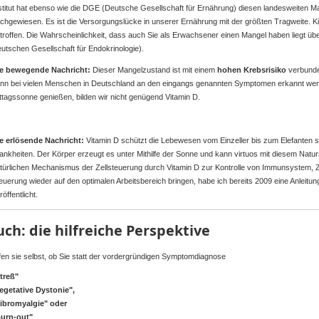
titut
hat
ebenso
wie
die
DGE
(Deutsche
Gesellschaft
für
Ernährung
)
diesen
landesweiten
Ma
chgewiesen
.
Es
ist
die
Versorgungslücke
in
unserer
Ernährung
mit
der
größten
Tragweite
. K
troffen
. Die
Wahrscheinlichkeit
,
dass
auch
Sie
als
Erwachsener
einen
Mangel
haben
liegt
üb
utschen
Gesellschaft
für
Endokrinologie
).
ie
bewegende
Nachricht
:
Dieser
Mangelzustand
ist
mit
einem
hohen
Krebsrisiko
verbund
nn
bei
vielen
Menschen
in
Deutschland
an den
eingangs
genannten
Symptomen
erkannt
wer
ttagssonne
genießen
,
bilden
wir
nicht
genügend
Vitamin D.
ie
erlösende
Nachricht
:
Vitamin D
schützt
die
Lebewesen
vom
Einzeller
bis
zum
Elefanten
s
ankheiten
.
Der
Körper
erzeugt
es
unter
Mithilfe
der
Sonne
und
kann
virtuos
mit
diesem
Natur
türlichen
Mechanismus
der
Zellsteuerung
durch
Vitamin D
zur
Kontrolle
von
Immunsystem
,
Z
euerung
wieder
auf
den
optimalen
Arbeitsbereich
bringen
,
habe
ich
bereits
2009
eine
Anleitun
röffentlicht
.
uch
: die
hilfreiche
Perspektive
fen
sie
selbst
,
ob
Sie
statt
der
vordergründigen
Symptomdiagnose
treß
"
egetative
Dystonie
",
ibromyalgie
"
oder
urn-out"