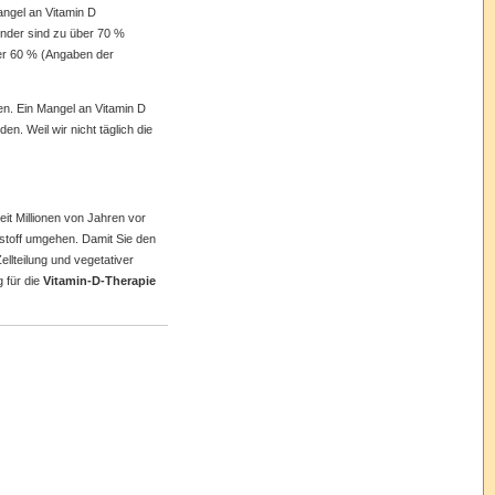
ngel
an Vitamin D
inder
sind
zu
über
70 %
er
60 % (
Angaben
der
en
.
Ein
Mangel
an Vitamin D
den
. Weil
wir
nicht
täglich
die
eit
Millionen
von
Jahren
vor
stoff
umgehen
.
Damit
Sie
den
ellteilung
und
vegetativer
g
für
die
Vitamin-D-Therapie