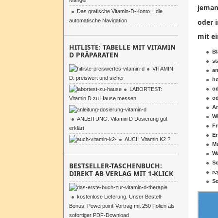
Mangel
jema
Das grafische Vitamin-D-Konto = die
oder
automatische Navigation
mit
e
HITLISTE: TABELLE MIT VITAMIN
Bl
D PRÄPARATEN
st
VITAMIN
an
D: preiswert und sicher
h
od
LABORTEST:
od
Vitamin D zu Hause messen
An
Wi
ANLEITUNG: Vitamin D Dosierung gut
Fr
erklärt
E
AUCH Vitamin K2 ?
M
W
S
BESTSELLER-TASCHENBUCH:
DIREKT AB VERLAG MIT 1-KLICK
re
So
kostenlose Lieferung. Unser Bestell-
Bonus: Powerpoint-Vortrag mit 250 Folien als
sofortiger PDF-Download