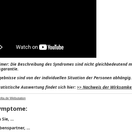
imer: Die Beschreibung des Syndromes sind nicht gleichbedeutend m
sgarantie.
gebnisse sind von der individuellen Situation der Personen abhängig.
tatistische Auswertung findet sich hier:
>> Nachweis der Wirksamkei
elta.de
Webutation
ymptome
:
n
Sie
, ...
benspartner
, ...