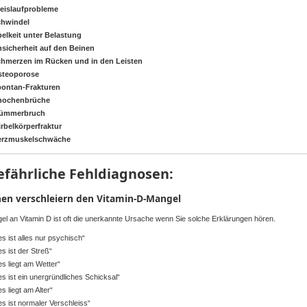
eislaufprobleme
chwindel
elkeit
unter
Belastung
sicherheit
auf
den
Beinen
chmerzen
im
Rücken
und in den
Leisten
steoporose
ontan-Frakturen
nochenbrüche
rümmerbruch
rbelkörperfraktur
erzmuskelschwäche
efährliche
Fehldiagnosen
:
hen
verschleiern
den
Vitamin-D-Mangel
el
an Vitamin D
ist
oft die
unerkannte
Ursache
wenn
Sie
solche
Erklärungen
hören
.
es
ist
alles
nur
psychisch“
es
ist
der
Streß“
es
liegt
am Wetter“
es
ist
ein
unergründliches
Schicksal“
es
liegt
am Alter“
es
ist
normaler
Verschleiss“