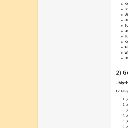
Kr
S
Üb
Un
S
O
Sp
K
T
Wi
H
2)
G
-
Myt
Ein
Mang
„
„
„
„
„
„