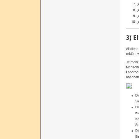
„
„
„
„
3)
E
All
diese
erklärt
,
Je
mehr
Mensch
Laborbe
abschät
D
Si
D
ni
Kö
Su
D
Bl