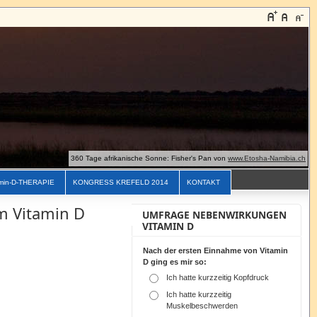
360 Tage afrikanische Sonne: Fisher's Pan von
www.Etosha-Namibia.ch
min-D-THERAPIE
KONGRESS KREFELD 2014
KONTAKT
m Vitamin D
UMFRAGE NEBENWIRKUNGEN
VITAMIN D
Nach der ersten Einnahme von Vitamin
D ging es mir so:
Ich hatte kurzzeitig Kopfdruck
Ich hatte kurzzeitig
Muskelbeschwerden