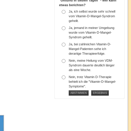
"Gesund in sieben Tagen" - wer kann
etwas berichten?
Ja, ich selbst wurde sehr schnell
vom Vitamin-D-Mangel-Syndrom
geheilt.
Ja, jemand in meiner Umgebung
wurde vom Vitamin-D-Mangel-
Syndrom geheilt.
Ja, bei zahlreichen Vitamin-D-
Mangel-Patienten sehe ich
derartige Therapieerfolge.
Nein, meine Heilung vom VDM-
Syndrom dauerte deutlich länger
als eine Woche.
Nein, trotz Vitamin D-Therapie
behielt ich die "Vitamin-D-Mangel-
Symptome".