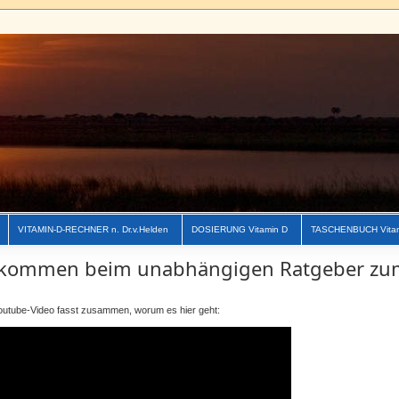
VITAMIN-D-RECHNER n. Dr.v.Helden
DOSIERUNG Vitamin D
TASCHENBUCH Vita
lkommen beim unabhängigen Ratgeber zu
outube-Video
fasst
zusammen
,
worum
es
hier
geht
: