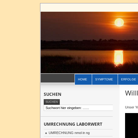
HOME
SYMPTOME
ERFOLGE
Wil
SUCHEN
Unser
Y
UMRECHNUNG LABORWERT
UMRECHNUNG nmol in ng