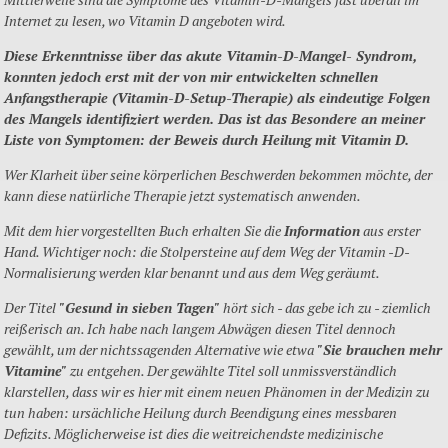
Internet zu lesen, wo Vitamin D angeboten wird.
Diese Erkenntnisse über das akute Vitamin-D-Mangel- Syndrom,
konnten jedoch erst mit der von mir entwickelten schnellen
Anfangstherapie (Vitamin-D-Setup-Therapie) als eindeutige Folgen
des Mangels identifiziert werden. Das ist das Besondere an meiner
Liste von Symptomen: der Beweis durch Heilung mit Vitamin D.
Wer Klarheit über seine körperlichen Beschwerden bekommen möchte, der
kann diese natürliche Therapie jetzt systematisch anwenden.
Mit dem hier vorgestellten Buch erhalten Sie die
Information
aus erster
Hand. Wichtiger noch: die Stolpersteine auf dem Weg der Vitamin -D-
Normalisierung werden klar benannt und aus dem Weg geräumt.
Der Titel
"Gesund in sieben Tagen"
hört sich - das gebe ich zu - ziemlich
reißerisch an. Ich habe nach langem Abwägen diesen Titel dennoch
gewählt, um der nichtssagenden Alternative wie etwa
"Sie brauchen mehr
Vitamine"
zu entgehen. Der gewählte Titel soll unmissverständlich
klarstellen, dass wir es hier mit einem neuen Phänomen in der Medizin zu
tun haben: ursächliche Heilung durch Beendigung eines messbaren
Defizits. Möglicherweise ist dies die weitreichendste medizinische