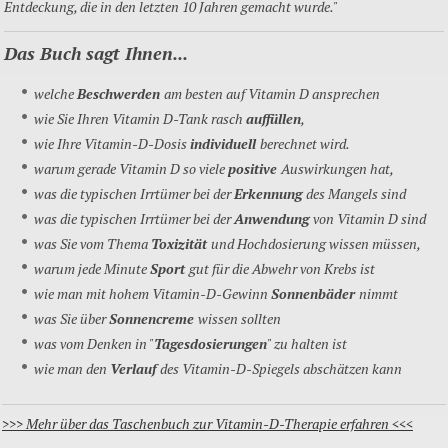
Entdeckung, die in den letzten 10 Jahren gemacht wurde."
Das Buch sagt Ihnen...
welche
Beschwerden
am besten auf Vitamin D ansprechen
wie Sie Ihren Vitamin D-Tank rasch
auffüllen
,
wie Ihre Vitamin-D-Dosis
individuell
berechnet wird.
warum gerade Vitamin D so viele
positive
Auswirkungen hat,
was die typischen Irrtümer bei der
Erkennung
des Mangels sind
was die typischen Irrtümer bei der
Anwendung
von Vitamin D sind
was Sie vom Thema
Toxizität
und Hochdosierung wissen müssen,
warum jede Minute
Sport
gut für die Abwehr von Krebs ist
wie man mit hohem Vitamin-D-Gewinn
Sonnenbäder
nimmt
was Sie über
Sonnencreme
wissen sollten
was vom Denken in "
Tagesdosierungen
" zu halten ist
wie man den
Verlauf
des Vitamin-D-Spiegels abschätzen kann
>>> Mehr über das Taschenbuch zur Vitamin-D-Therapie erfahren <<<