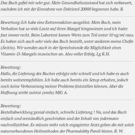
Das Buch gefiel mir sehr gut. Mein Gesundheitszustand hat sich verbessert,
nachdem ich mit der Einnahme von Dekristol 20000 begonnen habe. B.
Bewertung:Ich habe eine Kettenreaktion ausgelöst. Mein Buch, mein
Verhalten hat so viele Leute auf ihren Mangel hingewiesen und ich hatte
fast immer recht. Beim Labortest kamen Werte zum Teil unter 10 ng/ml raus.
Es haben sich auch sehr viele das Buch bestellt, unter anderem meine Chefin
(Ärztin). Wir wenden auch in der Sprechstunde die Möglichkeit eines
Vitamin-D-Mangels inzwischen an. Also voller Erfolg. Lg R.H.
Bewertung:
Hallo, die Lieferung des Buches erfolgte sehr schnell und ich habe es auch
bereits weiterempfohlen. Ich habe auch bereits ein Setup erhalten, jedoch
noch keine Verbesserung meiner Probleme feststellen können. Aber die
Hoffnung stirbt zuletzt (smile) MfG A.
Bewertung:
Bestellabwicklung genial einfach, schnelle Lieferung ! Na, und das Buch
einfach und verständlich geschrieben und der Inhalt von jedermann
nachvollziehbar. Es müsste mehr solch engagierter Ärzte geben die mit solch
naturverbundenen Heilmethoden der Pharmalobby Paroli bieten. R. W.