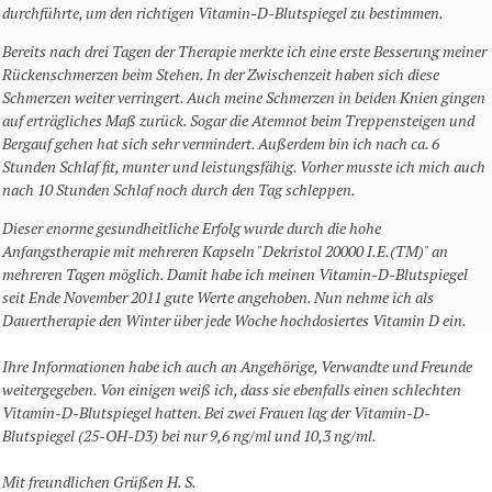
durchführte, um den richtigen Vitamin-D-Blutspiegel zu bestimmen.
Bereits nach drei Tagen der Therapie merkte ich eine erste Besserung meiner
Rückenschmerzen beim Stehen. In der Zwischenzeit haben sich diese
Schmerzen weiter verringert. Auch meine Schmerzen in beiden Knien gingen
auf erträgliches Maß zurück. Sogar die Atemnot beim Treppensteigen und
Bergauf gehen hat sich sehr vermindert. Außerdem bin ich nach ca. 6
Stunden Schlaf fit, munter und leistungsfähig. Vorher musste ich mich auch
nach 10 Stunden Schlaf noch durch den Tag schleppen.
Dieser enorme gesundheitliche Erfolg wurde durch die hohe
Anfangstherapie mit mehreren Kapseln "Dekristol 20000 I.E.(TM)" an
mehreren Tagen möglich. Damit habe ich meinen Vitamin-D-Blutspiegel
seit Ende November 2011 gute Werte angehoben. Nun nehme ich als
Dauertherapie den Winter über jede Woche hochdosiertes Vitamin D ein.
Ihre Informationen habe ich auch an Angehörige, Verwandte und Freunde
weitergegeben. Von einigen weiß ich, dass sie ebenfalls einen schlechten
Vitamin-D-Blutspiegel hatten. Bei zwei Frauen lag der Vitamin-D-
Blutspiegel (25-OH-D3) bei nur 9,6 ng/ml und 10,3 ng/ml.
Mit freundlichen Grüßen H. S.