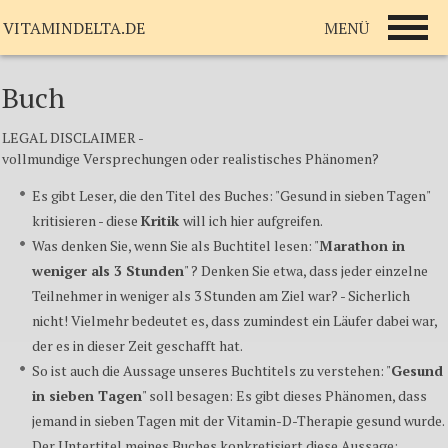
MENÜ
VITAMINDELTA.DE
Buch
LEGAL DISCLAIMER -
vollmundige Versprechungen oder realistisches Phänomen?
Es gibt Leser, die den Titel des Buches: "Gesund in sieben Tagen"
kritisieren - diese
Kritik
will ich hier aufgreifen.
Was denken Sie, wenn Sie als Buchtitel lesen: "
Marathon in
weniger als 3 Stunden
" ? Denken Sie etwa, dass jeder einzelne
Teilnehmer in weniger als 3 Stunden am Ziel war? - Sicherlich
nicht! Vielmehr bedeutet es, dass zumindest ein Läufer dabei war,
der es in dieser Zeit geschafft hat.
So ist auch die Aussage unseres Buchtitels zu verstehen: "
Gesund
in sieben Tagen
" soll besagen: Es gibt dieses Phänomen, dass
jemand in sieben Tagen mit der Vitamin-D-Therapie gesund wurde.
Der Untertitel meines Buches konkretisiert diese Aussage: