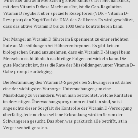
Wirbeltier und dem Menschen großen Einfluss. Der Mechanismus,
mit dem Vitamin D diese Macht ausübt, ist die Gen-Regulation.
Vitamin D reguliert über spezielle Rezeptoren (VDR = Vitamin D-
Rezeptor) den Zugriff auf die DNA des Zellkerns. Es wird geschätzt,
dass das aktive Vitamin D bis zu 1000 Gene kontrollieren kann.
Der Mangel an Vitamin D führte im Experiment zu einer erhöhten
Rate an Missbildungen bei Hühnerembryonen. Es gibt keinen
biologischen Grund anzunehmen, dass ein Vitamin D-Mangel beim
Menschen nicht ähnlich nachteilige Folgen entwickeln kann. Die
gute Nachricht ist, dass die Rate der Missbildungen unter Vitamin D-
Gabe prompt zurückging.
Die Bestimmung des Vitamin D-Spiegels bei Schwangeren ist daher
eine der wichtigsten Vorsorge-Untersuchungen, um eine
Missbildung zu verhindern. Wenn man betrachtet, welche Raritäten
im derzeitigen Überwachungsprogramm enthalten sind, so ist
angesichts dieser Sorgfalt die Kontrolle der Vitamin D-Versorgung
überfällig. Jede noch so seltene Erkrankung wird im Serum der
Schwangeren gesucht. Das aber, was praktisch alle betrifft, ist in
Vergessenheit geraten.