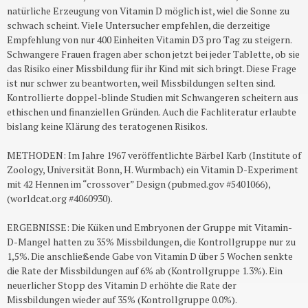
natürliche Erzeugung von Vitamin D möglich ist, wiel die Sonne zu
schwach scheint. Viele Untersucher empfehlen, die derzeitige
Empfehlung von nur 400 Einheiten Vitamin D3 pro Tag zu steigern.
Schwangere Frauen fragen aber schon jetzt bei jeder Tablette, ob sie
das Risiko einer Missbildung für ihr Kind mit sich bringt. Diese Frage
ist nur schwer zu beantworten, weil Missbildungen selten sind.
Kontrollierte doppel-blinde Studien mit Schwangeren scheitern aus
ethischen und finanziellen Gründen. Auch die Fachliteratur erlaubte
bislang keine Klärung des teratogenen Risikos.
METHODEN: Im Jahre 1967 veröffentlichte Bärbel Karb (Institute of
Zoology, Universität Bonn, H. Wurmbach) ein Vitamin D-Experiment
mit 42 Hennen im “crossover” Design (pubmed.gov #5401066),
(worldcat.org #4060930).
ERGEBNISSE: Die Küken und Embryonen der Gruppe mit Vitamin-
D-Mangel hatten zu 35% Missbildungen, die Kontrollgruppe nur zu
1,5%. Die anschließende Gabe von Vitamin D über 5 Wochen senkte
die Rate der Missbildungen auf 6% ab (Kontrollgruppe 1.3%). Ein
neuerlicher Stopp des Vitamin D erhöhte die Rate der
Missbildungen wieder auf 35% (Kontrollgruppe 0.0%).