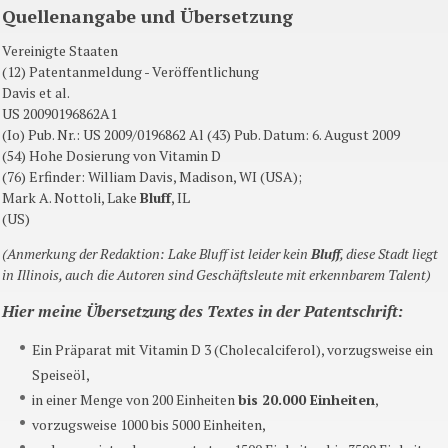
Quellenangabe
und Übersetzung
Vereinigte Staaten
(12) Patentanmeldung - Veröffentlichung
Davis
et
al
.
US
20090196862A1
(
Io
) Pub. Nr.: US 2009/0196862 Al (43) Pub. Datum: 6. August 2009
(54) Hohe Dosierung von Vitamin D
(76) Erfinder: William Davis, Madison, WI (USA);
Mark A.
Nottoli
, Lake
Bluff
, IL
(US)
(Anmerkung der Redaktion: Lake Bluff ist leider kein
Bluff
, diese Stadt liegt
in Illinois, auch die Autoren sind Geschäftsleute mit erkennbarem Talent)
Hier meine Übersetzung des Textes in der Patentschrift:
Ein Präparat mit Vitamin D 3 (Cholecalciferol), vorzugsweise ein
Speiseöl,
in einer Menge von 200 Einheiten
bis 20.000 Einheiten
,
vorzugsweise 1000 bis 5000 Einheiten,