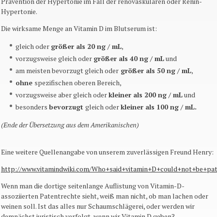
Prävention der Hypertonie im Fall der
renovaskulären
oder Renin-
Hypertonie.
Die wirksame Menge an Vitamin D im Blutserum ist:
gleich oder
größer als 20
ng
/
mL
,
vorzugsweise gleich oder
größer als 40
ng
/
mL
und
am meisten bevorzugt gleich oder
größer als 50
ng
/
mL
,
ohne
spezifischen oberen Bereich,
vorzugsweise aber gleich oder
kleiner als 200
ng
/
mL
und
besonders
bevorzugt
gleich oder
kleiner als 100
ng
/
mL
.
(Ende der Übersetzung aus dem Amerikanischen)
Eine weitere Quellenangabe von unserem zuverlässigen Freund Henry:
http://www.vitamindwiki.com/
Who
+
said
+
vitamin
+D+
could
+not+be+
pa
Wenn man die dortige seitenlange Auflistung von Vitamin-D-
assoziierten Patentrechte sieht, weiß man nicht, ob man lachen oder
weinen soll. Ist das alles nur Schaumschlägerei, oder werden wir
demnächst juristisch verfolgt, wenn wir Vitamin D geben?