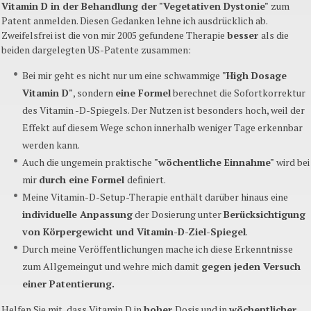
Vitamin D in der Behandlung der "Vegetativen
Dystonie
"
zum
Patent anmelden. Diesen Gedanken lehne ich ausdrücklich ab.
Zweifelsfrei ist die von mir 2005 gefundene Therapie
besser
als die
beiden dargelegten US-Patente zusammen:
Bei mir geht es nicht nur um eine schwammige
"High
Dosage
Vitamin D"
, sondern
eine Formel
berechnet die Sofortkorrektur
des Vitamin -D-Spiegels. Der Nutzen ist besonders hoch, weil der
Effekt auf diesem Wege schon innerhalb weniger Tage
erkennbar
werden kann.
Auch die ungemein praktische
"wöchentliche Einnahme"
wird bei
mir
durch eine Formel
definiert.
Meine Vitamin-D-Setup-Therapie enthält darüber hinaus eine
individuelle Anpassung
der Dosierung unter
Berücksichtigung
von Körpergewicht und Vitamin-D-Ziel-Spiegel
.
Durch meine Veröffentlichungen mache ich diese Erkenntnisse
zum Allgemeingut und wehre mich damit
gegen jeden Versuch
einer Patentierung.
Helfen Sie mit, dass Vitamin D in
hoher
Dosis und in
wöchentlicher