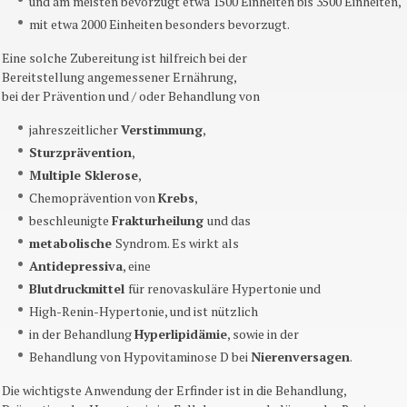
und am meisten bevorzugt etwa 1500 Einheiten bis 3500 Einheiten,
mit etwa 2000 Einheiten besonders bevorzugt.
Eine solche Zubereitung ist hilfreich bei der
Bereitstellung angemessener Ernährung,
bei der Prävention und / oder Behandlung von
jahreszeitlicher
Verstimmung
,
Sturzprävention
,
Multiple Sklerose
,
Chemoprävention
von
Krebs
,
beschleunigte
Frakturheilung
und das
metabolische
Syndrom. Es wirkt als
Antidepressiva
, eine
Blutdruckmittel
für
renovaskuläre
Hypertonie und
High-Renin-Hypertonie, und ist nützlich
in der Behandlung
Hyperlipidämie
, sowie in der
Behandlung von
Hypovitaminose
D bei
Nierenversagen
.
Die wichtigste Anwendung der Erfinder ist in die Behandlung,