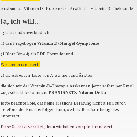
Arztsuche
- Vitamin D -
Praxisnetz
-
Arztliste
-
Vitamin-D-Fachkunde
Ja
,
ich
will...
- gratis und
unverbindlich
-
1) den
Fragebogen
Vitamin
D-Mangel-Symptome
(1
Blatt
DinA4
)
als
PDF-Formular
und
Wir
haben
renoviert
!
2) die
Adressen-Liste
von
Ärztinnen
und
Ärzten
,
die
sich
mit
der
Vitamin-D-Therapie
auskennen
,
jetzt
sofort
per Email
zugeschickt
bekommen
:
PRAXISNETZ-VitaminDelta
Bitte
beachten
Sie
,
dass
eine
ärztliche
Beratung
nicht
allein
durch
Telefon
oder
Email
erfolgen
kann
,
weil
die
Berufsordnung
dies
untersagt
.
Diese
Seite
ist
veraltet
,
denn
wir
haben
komplett
renoviert
.