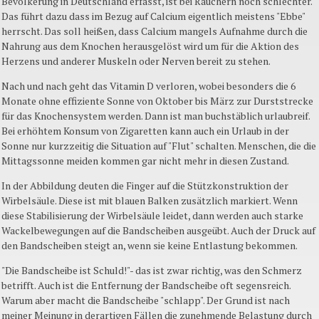
Bevölkerung in Deutschland erfasst, ist bei Rauchern noch schlechter.
Das führt dazu dass im Bezug auf Calcium eigentlich meistens "Ebbe"
herrscht. Das soll heißen, dass Calcium mangels Aufnahme durch die
Nahrung aus dem Knochen herausgelöst wird um für die Aktion des
Herzens und anderer Muskeln oder Nerven bereit zu stehen.
Nach und nach geht das Vitamin D verloren, wobei besonders die 6
Monate ohne effiziente Sonne von Oktober bis März zur Durststrecke
für das Knochensystem werden. Dann ist man buchstäblich urlaubreif.
Bei erhöhtem Konsum von Zigaretten kann auch ein Urlaub in der
Sonne nur kurzzeitig die Situation auf "Flut" schalten. Menschen, die die
Mittagssonne meiden kommen gar nicht mehr in diesen Zustand.
In der Abbildung deuten die Finger auf die Stützkonstruktion der
Wirbelsäule. Diese ist mit blauen Balken zusätzlich markiert. Wenn
diese Stabilisierung der Wirbelsäule leidet, dann werden auch starke
Wackelbewegungen auf die Bandscheiben ausgeübt. Auch der Druck auf
den Bandscheiben steigt an, wenn sie keine Entlastung bekommen.
"Die Bandscheibe ist Schuld!"- das ist zwar richtig, was den Schmerz
betrifft. Auch ist die Entfernung der Bandscheibe oft segensreich.
Warum aber macht die Bandscheibe "schlapp". Der Grund ist nach
meiner Meinung in derartigen Fällen die zunehmende Belastung durch