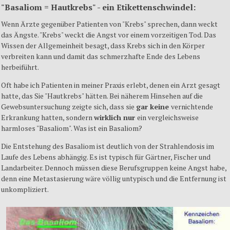
"Basaliom = Hautkrebs" - ein Etikettenschwindel:
Wenn Ärzte gegenüber Patienten von "Krebs" sprechen, dann weckt
das Ängste. "Krebs" weckt die Angst vor einem vorzeitigen Tod. Das
Wissen der Allgemeinheit besagt, dass Krebs sich in den Körper
verbreiten kann und damit das schmerzhafte Ende des Lebens
herbeiführt.
Oft habe ich Patienten in meiner Praxis erlebt, denen ein Arzt gesagt
hatte, das Sie "Hautkrebs" hätten. Bei näherem Hinsehen auf die
Gewebsuntersuchung zeigte sich, dass sie
gar keine
vernichtende
Erkrankung hatten, sondern
wirklich nur
ein vergleichsweise
harmloses "Basaliom". Was ist ein Basaliom?
Die Entstehung des Basaliom ist deutlich von der Strahlendosis im
Laufe des Lebens abhängig. Es ist typisch für Gärtner, Fischer und
Landarbeiter. Dennoch müssen diese Berufsgruppen keine Angst habe,
denn eine Metastasierung wäre völlig untypisch und die Entfernung ist
unkompliziert.