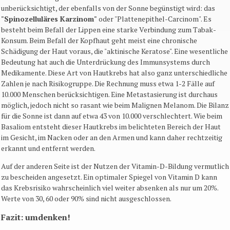
unberücksichtigt, der ebenfalls von der Sonne begünstigt wird: das
"Spinozelluläres Karzinom"
oder "Plattenepithel-Carcinom". Es
besteht beim Befall der Lippen eine starke Verbindung zum Tabak-
Konsum. Beim Befall der Kopfhaut geht meist eine chronische
Schädigung der Haut voraus, die "aktinische Keratose". Eine wesentliche
Bedeutung hat auch die Unterdrückung des Immunsystems durch
Medikamente. Diese Art von Hautkrebs hat also ganz unterschiedliche
Zahlen je nach Risikogruppe. Die Rechnung muss etwa 1-2 Fälle auf
10.000 Menschen berücksichtigen. Eine Metastasierung ist durchaus
möglich, jedoch nicht so rasant wie beim Malignen Melanom. Die Bilanz
für die Sonne ist dann auf etwa 43 von 10.000 verschlechtert. Wie beim
Basaliom entsteht dieser Hautkrebs im belichteten Bereich der Haut
im Gesicht, im Nacken oder an den Armen und kann daher rechtzeitig
erkannt und entfernt werden.
Auf der anderen Seite ist der Nutzen der Vitamin-D-Bildung vermutlich
zu bescheiden angesetzt. Ein optimaler Spiegel von Vitamin D kann
das Krebsrisiko wahrscheinlich viel weiter absenken als nur um 20%.
Werte von 30, 60 oder 90% sind nicht ausgeschlossen.
Fazit: umdenken!