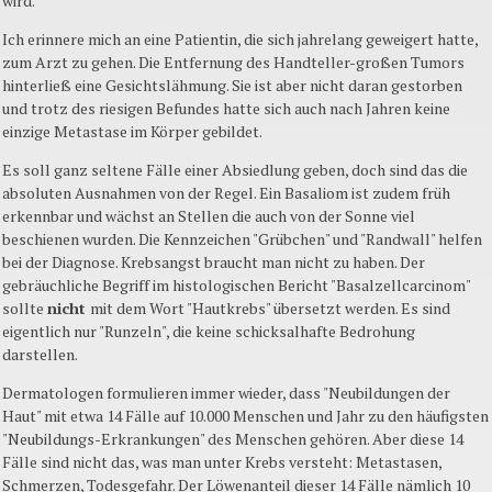
wird.
Ich erinnere mich an eine Patientin, die sich jahrelang geweigert hatte,
zum Arzt zu gehen. Die Entfernung des Handteller-großen Tumors
hinterließ eine Gesichtslähmung. Sie ist aber nicht daran gestorben
und trotz des riesigen Befundes hatte sich auch nach Jahren keine
einzige Metastase im Körper gebildet.
Es soll ganz seltene Fälle einer Absiedlung geben, doch sind das die
absoluten Ausnahmen von der Regel. Ein Basaliom ist zudem früh
erkennbar und wächst an Stellen die auch von der Sonne viel
beschienen wurden. Die Kennzeichen "Grübchen" und "Randwall" helfen
bei der Diagnose. Krebsangst braucht man nicht zu haben. Der
gebräuchliche Begriff im histologischen Bericht "Basalzellcarcinom"
sollte
nicht
mit dem Wort "Hautkrebs" übersetzt werden. Es sind
eigentlich nur "Runzeln", die keine schicksalhafte Bedrohung
darstellen.
Dermatologen formulieren immer wieder, dass "Neubildungen der
Haut" mit etwa 14 Fälle auf 10.000 Menschen und Jahr zu den häufigsten
"Neubildungs-Erkrankungen" des Menschen gehören. Aber diese 14
Fälle sind nicht das, was man unter Krebs versteht: Metastasen,
Schmerzen, Todesgefahr. Der Löwenanteil dieser 14 Fälle nämlich 10