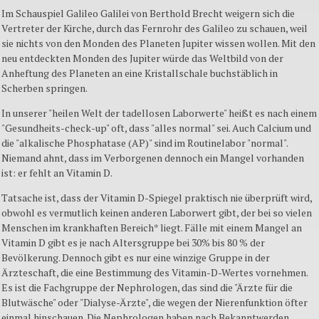
Im Schauspiel Galileo Galilei von Berthold Brecht weigern sich die
Vertreter der Kirche, durch das Fernrohr des Galileo zu schauen, weil
sie nichts von den Monden des Planeten Jupiter wissen wollen. Mit den
neu entdeckten Monden des Jupiter würde das Weltbild von der
Anheftung des Planeten an eine Kristallschale buchstäblich in
Scherben springen.
In unserer "heilen Welt der tadellosen Laborwerte" heißt es nach einem
"Gesundheits-check-up" oft, dass "alles normal" sei. Auch Calcium und
die "alkalische Phosphatase (AP)" sind im Routinelabor "normal".
Niemand ahnt, dass im Verborgenen dennoch ein Mangel vorhanden
ist: er fehlt an Vitamin D.
Tatsache ist, dass der Vitamin D-Spiegel praktisch nie überprüft wird,
obwohl es vermutlich keinen anderen Laborwert gibt, der bei so vielen
Menschen im krankhaften Bereich* liegt. Fälle mit einem Mangel an
Vitamin D gibt es je nach Altersgruppe bei 30% bis 80 % der
Bevölkerung. Dennoch gibt es nur eine winzige Gruppe in der
Ärzteschaft, die eine Bestimmung des Vitamin-D-Wertes vornehmen.
Es ist die Fachgruppe der Nephrologen, das sind die "Ärzte für die
Blutwäsche" oder "Dialyse-Ärzte", die wegen der Nierenfunktion öfter
einmal hinschauen. Die Nephrologen haben nach Bekanntwerden