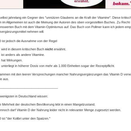
selbst jahrelang ein Gegner des "unnützen Glaubens an die Kraft der Vitamine". Diese kriti
n im Allgemeinen ist auch die Meinung der Autoren des oben vorgestellten Buches. Zu Recht
nswerten Buch mit dem Vitamin-Optimismus auf. Das Buch von Pollmer kann ich jedem empf
ergänzungsmittel nehmen will.
D ist jedoch die Ausnahme von der Regel
 wird in diesem kritischen Buch
nicht
erwähnt.
 ist anders als andere Vitamine.
 hat Wirkungen.
 unterliegt in höherer Dosis von mehr als 1.000 Einheiten sogar der Rezeptpflicht.
mmen mit den leeren Versprechungen mancher Nahrungsergänzungen das Vitamin D verwirft
e aus.
_________________________________
wenigsten in Deutschland wissen:
e Mehrheit der deutschen Bevölkerung lebt in einen Mangelzustand.
nnoch darf Vitamin D der Nahrung leider nicht in relevanter Menge zugesetzt werden.
 ist "der Kolibri unter den Spatzen."