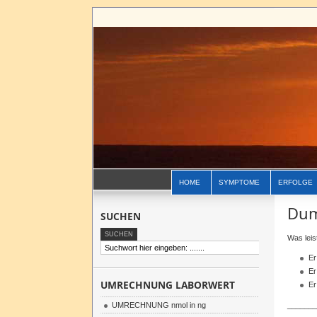
HOME
SYMPTOME
ERFOLGE
Dum
SUCHEN
Was leis
Er
Er
UMRECHNUNG LABORWERT
Er
UMRECHNUNG nmol in ng
_______