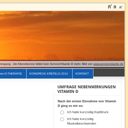
ergang - die Abendsonne bildet kein SonnenVitamin D mehr. Bild von
www.sonnenvitamin.de
min-D-THERAPIE
KONGRESS KREFELD 2014
KONTAKT
UMFRAGE NEBENWIRKUNGEN
VITAMIN D
Nach der ersten Einnahme von Vitamin
D ging es mir so:
Ich hatte kurzzeitig Kopfdruck
Ich hatte kurzzeitig
Muskelbeschwerden