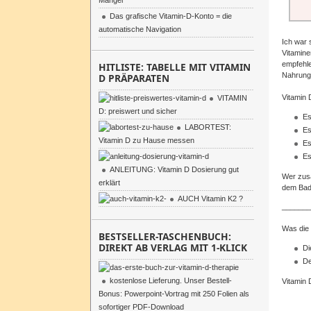
Mangel
Das grafische Vitamin-D-Konto = die
automatische Navigation
Ich war 
Vitamine
empfehle
HITLISTE: TABELLE MIT VITAMIN
Nahrungs
D PRÄPARATEN
Vitamin 
VITAMIN
D: preiswert und sicher
Es
LABORTEST:
Es
Vitamin D zu Hause messen
Es
Es
ANLEITUNG: Vitamin D Dosierung gut
Wer zusa
erklärt
dem Bad
AUCH Vitamin K2 ?
_______
Was die 
BESTSELLER-TASCHENBUCH:
DIREKT AB VERLAG MIT 1-KLICK
Di
De
kostenlose Lieferung. Unser Bestell-
Vitamin D
Bonus: Powerpoint-Vortrag mit 250 Folien als
sofortiger PDF-Download