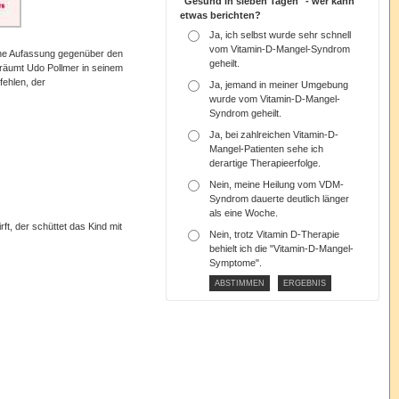
"Gesund in sieben Tagen" - wer kann
etwas berichten?
Ja, ich selbst wurde sehr schnell
vom Vitamin-D-Mangel-Syndrom
sche Aufassung gegenüber den
geheilt.
 räumt Udo Pollmer in seinem
ehlen, der
Ja, jemand in meiner Umgebung
wurde vom Vitamin-D-Mangel-
Syndrom geheilt.
Ja, bei zahlreichen Vitamin-D-
Mangel-Patienten sehe ich
derartige Therapieerfolge.
Nein, meine Heilung vom VDM-
Syndrom dauerte deutlich länger
als eine Woche.
, der schüttet das Kind mit
Nein, trotz Vitamin D-Therapie
behielt ich die "Vitamin-D-Mangel-
Symptome".