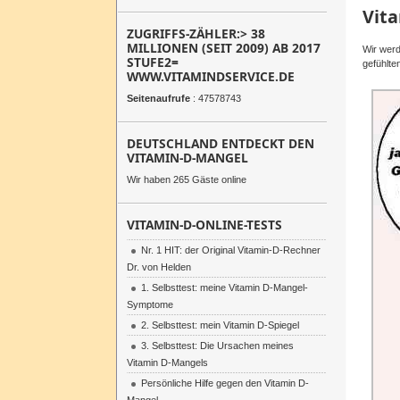
Vita
ZUGRIFFS-ZÄHLER:> 38
MILLIONEN (SEIT 2009) AB 2017
Wir werd
STUFE2=
gefühlte
WWW.VITAMINDSERVICE.DE
Seitenaufrufe
: 47578743
DEUTSCHLAND ENTDECKT DEN
VITAMIN-D-MANGEL
Wir haben 265 Gäste online
VITAMIN-D-ONLINE-TESTS
Nr. 1 HIT: der Original Vitamin-D-Rechner
Dr. von Helden
1. Selbsttest: meine Vitamin D-Mangel-
Symptome
2. Selbsttest: mein Vitamin D-Spiegel
3. Selbsttest: Die Ursachen meines
Vitamin D-Mangels
Persönliche Hilfe gegen den Vitamin D-