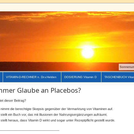
Sonnenunt
VITAMIN-D-RECHNER n. Dr.v.Helden
DOSIERUNG Vitamin D
TASCHENBUCH Vita
mer Glaube an Placebos?
tet dieser Beitrag?
 nimmt die berechtigte Skepsis gegenüber der Vermarktung von Vitaminen auf.
 stellt ein Buch vor, das mit Illusionen der Nahrungsergänzungen aufräumt.
 stellt heraus, dass Vitamin D wirkt und sogar unter Rezeptpflicht gestellt wurde.
_________________________________