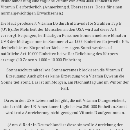
Risikominderung eine tägliche Zufuhr von etwa 4000 Einheiten von
Vitamin D erforderlich. (Anmerkung d. Übersetzers: Dosis für einen
normalgewichtigen Erwachsenen.)
Die Haut produziert Vitamin D3 durch ultraviolette Strahlen Typ B
(UVB). Die Mehrheit der Menschen in den USA wird auf diese Art
versorgt. Bei jungen, hellhäutigen Personen können mehrere Minuten
UVB der Mittagssonne im Sommer etwa 1.000 Einheiten für jeweils 10%
der belichteten Körperoberfläche erzeugen. Somit werden auf
natürliche Art 10.000 Einheiten bei voller Belichtung des Körpers
erzeugt. (10 Zonen x 1.000 = 10.000 Einheiten)
Sonnenschutzmittel wie Sonnencremes blockieren die Vitamin D
Erzeugung. Auch gibt es keine Erzeugung von Vitamin D, wenn die
Sonne tief steht. Das ist am Morgen, am Nachmittag und im Winter der
Fall.
Da es in den USA Lebensmittel gibt, die mit Vitamin D angereichert,
sind erhält der US-Amerikaner täglich etwa 250-300 Einheiten. Somit
wird trotz Anreicherung nicht genügend Vitamin D aufgenommen.
(Anm. d. Red.: In Deutschland ist diese sinnvolle Anreichung der