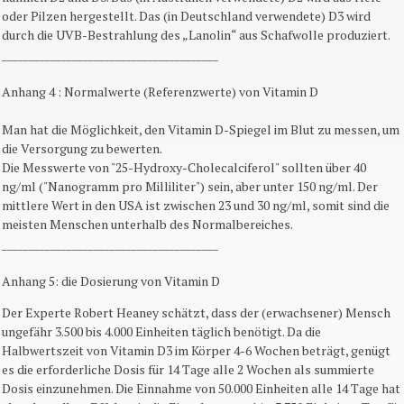
oder Pilzen hergestellt. Das (in Deutschland verwendete) D3 wird
durch die UVB-Bestrahlung des „Lanolin“ aus Schafwolle produziert.
________________________________________
Anhang 4 : Normalwerte (Referenzwerte) von Vitamin D
Man hat die Möglichkeit, den Vitamin D-Spiegel im Blut zu messen, um
die Versorgung zu bewerten.
Die Messwerte von "25-Hydroxy-Cholecalciferol" sollten über 40
ng/ml ("Nanogramm pro Milliliter") sein, aber unter 150 ng/ml. Der
mittlere Wert in den USA ist zwischen 23 und 30 ng/ml, somit sind die
meisten Menschen unterhalb des Normalbereiches.
________________________________________
Anhang 5: die Dosierung von Vitamin D
Der Experte Robert Heaney schätzt, dass der (erwachsener) Mensch
ungefähr 3.500 bis 4.000 Einheiten täglich benötigt. Da die
Halbwertszeit von Vitamin D3 im Körper 4-6 Wochen beträgt, genügt
es die erforderliche Dosis für 14 Tage alle 2 Wochen als summierte
Dosis einzunehmen. Die Einnahme von 50.000 Einheiten alle 14 Tage hat