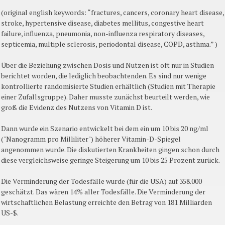
(original english keywords: “fractures, cancers, coronary heart disease,
stroke, hypertensive disease, diabetes mellitus, congestive heart
failure, influenza, pneumonia, non-influenza respiratory diseases,
septicemia, multiple sclerosis, periodontal disease, COPD, asthma.” )
Über die Beziehung zwischen Dosis und Nutzen ist oft nur in Studien
berichtet worden, die lediglich beobachtenden. Es sind nur wenige
kontrollierte randomisierte Studien erhältlich (Studien mit Therapie
einer Zufallsgruppe). Daher musste zunächst beurteilt werden, wie
groß die Evidenz des Nutzens von Vitamin D ist.
Dann wurde ein Szenario entwickelt bei dem ein um 10 bis 20 ng/ml
("Nanogramm pro Milliliter") höherer Vitamin-D-Spiegel
angenommen wurde. Die diskutierten Krankheiten gingen schon durch
diese vergleichsweise geringe Steigerung um 10 bis 25 Prozent zurück.
Die Verminderung der Todesfälle wurde (für die USA) auf 358.000
geschätzt. Das wären 14% aller Todesfälle. Die Verminderung der
wirtschaftlichen Belastung erreichte den Betrag von 181 Milliarden
US-$.