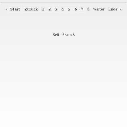
«
Start
Zurück
1
2
3
4
5
6
7
8
Weiter
Ende
»
Seite 8 von 8