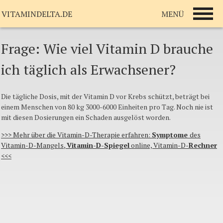
MENÜ
VITAMINDELTA.DE
Frage: Wie viel Vitamin D brauche
ich täglich als Erwachsener?
Die
tägliche
Dosis
,
mit
der
Vitamin D
vor
Krebs
schützt
,
beträgt
bei
einem
Menschen
von 80 kg 3000-6000
Einheiten
pro Tag.
Noch
nie
ist
mit
diesen
Dosierungen
ein
Schaden
ausgelöst
worden
.
>>>
Mehr
über
die
Vitamin-D-Therapie
erfahren
:
Symptome
des
Vitamin-D-Mangels
,
Vitamin-D-Spiegel
online,
Vitamin-D-
Rechner
<<<