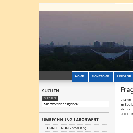
HOME
SYMPTOME
ERFOLGE
Fra
SUCHEN
Vitamin 
im Seefi
also nic
2000 Ein
UMRECHNUNG LABORWERT
UMRECHNUNG nmol in ng