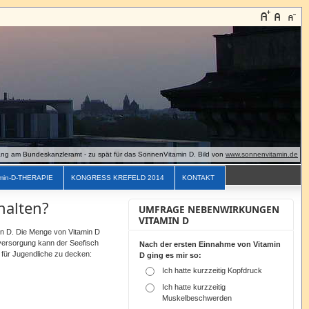
g am Bundeskanzleramt - zu spät für das SonnenVitamin D. Bild von
www.sonnenvitamin.de
min-D-THERAPIE
KONGRESS KREFELD 2014
KONTAKT
halten?
UMFRAGE NEBENWIRKUNGEN
VITAMIN D
in D. Die Menge von Vitamin D
rversorgung kann der Seefisch
Nach der ersten Einnahme von Vitamin
 für Jugendliche zu decken:
D ging es mir so:
Ich hatte kurzzeitig Kopfdruck
Ich hatte kurzzeitig
Muskelbeschwerden