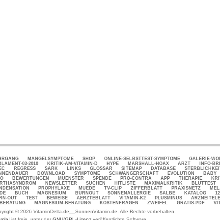
HRGANG
MANGELSYMPTOME
SHOP
ONLINE-SELBSTTEST-SYMPTOME
GALERIE-W
RLAMENT-03-2010
KRITIK-AM-VITAMIN-D
HYPE
MARSHALL-HOAX
ARZT
INFO-BR
EC
REGRESS
SARK
LINKS
GLOSSAR
SITEMAP
DATABASE
STERBLICHKEI
NNENDAUER
DOWNLOAD
SYMPTOME
SCHWANGERSCHAFT
EVOLUTION
BABY
FO
BEWERTUNGEN
MUENSTER
SPENDE
PRO-CONTRA
APP
THERAPIE
KRI
RTHASYNDROM
NEWSLETTER
SUCHEN
HITLISTE
MAXIMALKRITIK
BLUTTEST
NDENSATION
PROPHYLAXE
MUEDE
TV-CLIP
ZIFFERBLATT
PRAXISNETZ
MEL
DE
BUCH
MAGNESIUM
BURNOUT
SONNENALLERGIE
SALBE
KATALOG
1
RN-OUT
TEST
BEWEISE
AERZTEBLATT
VITAMIN-K2
PLUSMINUS
ARZNEITEL
-BERATUNG
MAGNESIUM-BERATUNG
KOSTENFRAGEN
ZWEIFEL
GRATIS-PDF
VI
yright © 2026 VitaminDelta.de__SonnenVitamin.de. Alle Rechte vorbehalten.
mla!
ist freie, unter der
GNU/GPL-Lizenz
veröffentlichte Software.