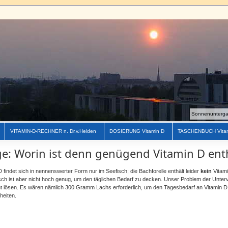
Sonnenuntergan
VITAMIN-D-RECHNER n. Dr.v.Helden
DOSIERUNG Vitamin D
TASCHENBUCH Vita
ge: Worin ist denn genügend Vitamin D ent
D findet sich in nennenswerter Form nur im Seefisch; die Bachforelle enthält leider
kein
Vitam
sch ist aber nicht hoch genug, um den täglichen Bedarf zu decken. Unser Problem der Unte
ht lösen. Es wären nämlich 300 Gramm Lachs erforderlich, um den Tagesbedarf an Vitamin D
heiten.