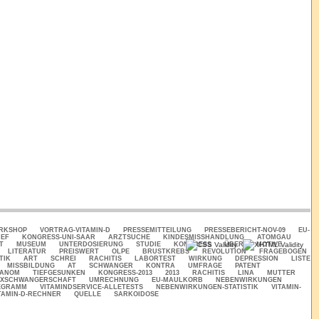
ORKSHOP
VORTRAG-VITAMIN-D
PRESSEMITTEILUNG
PRESSEBERICHT-NOV-09
EU-
IEF
KONGRESS-UNI-SAAR
ARZTSUCHE
KINDESMISSHANDLUNG
ATOMGAU
T
MUSEUM
UNTERDOSIERUNG
STUDIE
KONGRESS
ÜBER
MOTIVE
LITERATUR
PREISWERT
OLPE
BRUSTKREBS
REVOLUTION
FRAGEBOGEN
TIK
ART
SCHREI
RACHITIS
LABORTEST
WIRKUNG
DEPRESSION
LISTE
MISSBILDUNG
AT
SCHWANGER
KONTRA
UMFRAGE
PATENT
ANOM
TIEFGESUNKEN
KONGRESS-2013
2013
RACHITIS
LINA
MUTTER
2XSCHWANGERSCHAFT
UMRECHNUNG
EU-MAULKORB
NEBENWIRKUNGEN
EGRAMM
VITAMINDSERVICE-ALLETESTS
NEBENWIRKUNGEN-STATISTIK
VITAMIN-
TAMIN-D-RECHNER
QUELLE
SARKOIDOSE