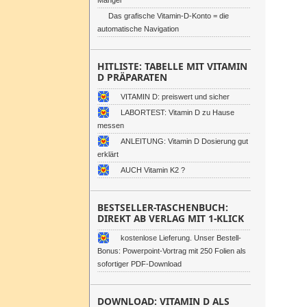
Mangel
Das grafische Vitamin-D-Konto = die
automatische Navigation
HITLISTE: TABELLE MIT VITAMIN
D PRÄPARATEN
VITAMIN D: preiswert und sicher
LABORTEST: Vitamin D zu Hause
messen
ANLEITUNG: Vitamin D Dosierung gut
erklärt
AUCH Vitamin K2 ?
BESTSELLER-TASCHENBUCH:
DIREKT AB VERLAG MIT 1-KLICK
kostenlose Lieferung. Unser Bestell-
Bonus: Powerpoint-Vortrag mit 250 Folien als
sofortiger PDF-Download
DOWNLOAD: VITAMIN D ALS