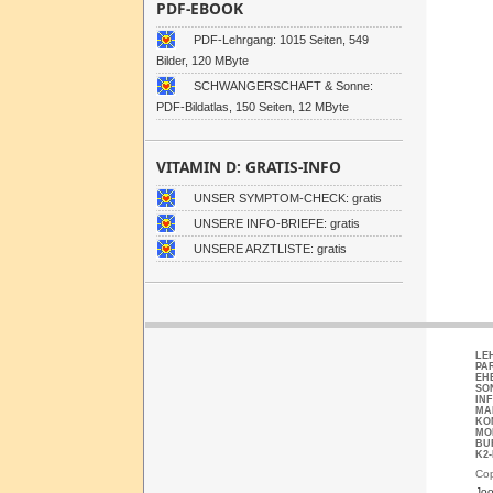
PDF-EBOOK
PDF-Lehrgang: 1015 Seiten, 549
Bilder, 120 MByte
SCHWANGERSCHAFT & Sonne:
PDF-Bildatlas, 150 Seiten, 12 MByte
VITAMIN D: GRATIS-INFO
UNSER SYMPTOM-CHECK: gratis
UNSERE INFO-BRIEFE: gratis
UNSERE ARZTLISTE: gratis
LE
PA
EH
SO
IN
MA
KO
MO
BU
K2
Cop
Joo