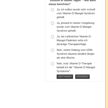
"Gesund in sieben Tagen" - wer kann
etwas berichten?
Ja, ich selbst wurde sehr schnell
vom Vitamin-D-Mangel-Syndrom
geheilt.
Ja, jemand in meiner Umgebung
wurde vom Vitamin-D-Mangel-
Syndrom geheilt.
Ja, bei zahlreichen Vitamin-D-
Mangel-Patienten sehe ich
derartige Therapieerfolge.
Nein, meine Heilung vom VDM-
Syndrom dauerte deutlich länger
als eine Woche.
Nein, trotz Vitamin D-Therapie
behielt ich die "Vitamin-D-Mangel-
Symptome".