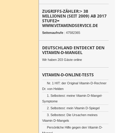
ZUGRIFFS-ZÄHLER:> 38
MILLIONEN (SEIT 2009) AB 2017
STUFE2=
WWW.VITAMINDSERVICE.DE
Seitenaufrufe
: 47582365
DEUTSCHLAND ENTDECKT DEN
VITAMIN-D-MANGEL
Wir haben 203 Gäste online
VITAMIN-D-ONLINE-TESTS
Nr. 1 HIT: der Original Vitamin-D-Rechner
Dr. von Helden
1. Selbsttest: meine Vitamin D-Mangel-
Symptome
2. Selbsttest: mein Vitamin D-Spiegel
3. Selbsttest: Die Ursachen meines
Vitamin D-Mangels
Persönliche Hilfe gegen den Vitamin D-