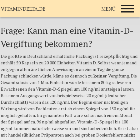
MENÜ
VITAMINDELTA.DE
Frage: Kann man eine Vitamin-D-
Vergiftung bekommen?
Die größte in Deutschland erhältliche Packung ist rezeptpflichtig und
enthält 50 Kapseln zu 20.000 Einheiten Vitamin D. Selbst wenn jemand
entgegen allen ärztlichen Anweisungen an einem Tag die ganze
Packung schlucken würde, käme es dennoch zu
keiner
Vergiftung. Die
Gesamtsdosis von 1 Mio. Einheiten würde bei einem 80 kg schweren
Erwachsenen den Vitamin-D-Spiegel um 100 ng/ml ansteigen lassen.
Bei einem Ausgangswert von beispielsweise 20 ng/ml (deutscher
Durchschnitt) wären das 120 ng/ml. Der Beginn einer nachteiligen
Wirkung wird von Fachleuten erst ab einem Spiegel von 150 ng/ml für
möglich gehalten. Im genannten Fall wäre schon nach einem Monat
der Spiegel auf ca. 96 ng/ml abgefallen. Vitamin-D-Spiegel bis 100
ng/ml kommen natürlicherweise vor und sind unbedenklich. Es ist also
mit handelsüblichen Präparaten auch bei groben Dosierfehlern
nicht