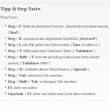
Tipp 5) Strg-Taste
Strg-Taste
Strg +
F
:
finde im aktuellen Fenster... (
Suchzeile
erscheint unten),
("
find
")
Strg + K
: springe in das allgemeine
Suchfeld
, ("
keyword
")
Strg +
L
oder
F6
:
gehte
zur
Adresszeile
, ("
Line
of
address
")
Strg + T
: öffne eine neue Tabulator-Seite , ("
Tabulator
")
Strg +
Shift
+ T
: hole die gerade geschlossene Seite wieder
zurück, ("
Tabulator
-Shift
")
Strg +
W
:
schließe
dieses
Unterfenster
, ("
wipeout
")
Strg + Tab:
nächsten Tab ansehen
Strg +
Shift
+ Tab
: vorherigen Tab ansehen
F5
:
Seite neu laden
Umschalt
+
F5
:
Seite neu laden und Cache überschreiben