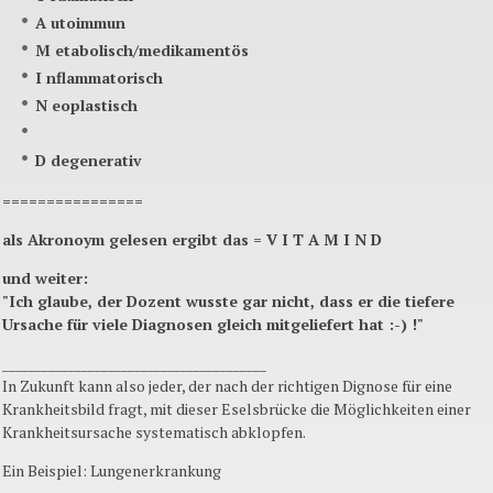
A
utoimmun
M
etabolisch/medikamentös
I
nflammatorisch
N
eoplastisch
D
degenerativ
================
als Akronoym gelesen ergibt das =
V I T A M I N D
und weiter:
"Ich glaube, der Dozent wusste gar nicht, dass er die tiefere
Ursache für viele Diagnosen gleich mitgeliefert hat :-) !"
________________________________________
In Zukunft kann also jeder, der nach der richtigen Dignose für eine
Krankheitsbild fragt, mit dieser Eselsbrücke die Möglichkeiten einer
Krankheitsursache systematisch abklopfen.
Ein Beispiel: Lungenerkrankung