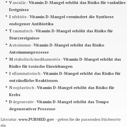
V
asculär -
Vitamin D-Mangel erhöht das Risiko für vaskuläre
Ereignisse
I
nfektiös -
Vitamin D-Mangel vermindert die Synthese
endogener Antibiotika
T
raumatisch -
Vitamin D-Mangel erhöht das Risiko für
Sturzereignisse
A
utoimmun -
Vitamin D-Mangel erhöht das Risiko
Autoimmunprozesse
M
etabolisch/medikamentös -
Vitamin D-Mangel erhöht das
Risiko für toxische Einwirkungen
I
nflammatorisch -
Vitamin D-Mangel erhöht das Risiko für
entzündliche Reaktionen
N
eoplastisch -
Vitamin D-Mangel erhöht das Risiko für
Krebs
D
degenerativ -
Vitamin D-Mangel erhöht das Tempo
degenerativer Prozesse
Literatur:
www.PUBMED.gov
- geben Sie die passenden Stichworte
ein