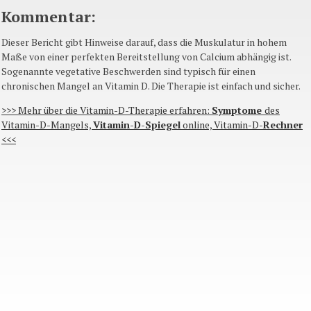
Kommentar
:
Dieser
Bericht
gibt
Hinweise
darauf
,
dass
die
Muskulatur
in
hohem
Maße
von
einer
perfekten
Bereitstellung
von Calcium
abhängig
ist
.
Sogenannte
vegetative
Beschwerden
sind
typisch
für
einen
chronischen
Mangel
an Vitamin D. Die
Therapie
ist
einfach
und
sicher
.
>>>
Mehr
über
die
Vitamin-D-Therapie
erfahren
:
Symptome
des
Vitamin-D-Mangels,
Vitamin-D-Spiegel
online, Vitamin-D-
Rechner
<<<