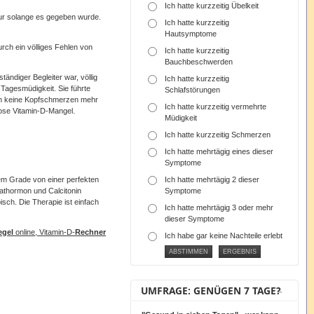
Ich hatte kurzzeitig Übelkeit
nur solange es gegeben wurde.
Ich hatte kurzzeitig
Hautsymptome
urch ein völliges Fehlen von
Ich hatte kurzzeitig
Bauchbeschwerden
ändiger Begleiter war, völlig
Ich hatte kurzzeitig
agesmüdigkeit. Sie führte
Schlafstörungen
len keine Kopfschmerzen mehr
Ich hatte kurzzeitig vermehrte
ose Vitamin-D-Mangel.
Müdigkeit
Ich hatte kurzzeitig Schmerzen
Ich hatte mehrtägig eines dieser
Symptome
Ich hatte mehrtägig 2 dieser
em Grade von einer perfekten
Symptome
rathormon und Calcitonin
sch. Die Therapie ist einfach
Ich hatte mehrtägig 3 oder mehr
dieser Symptome
egel
online, Vitamin-D-
Rechner
Ich habe gar keine Nachteile erlebt
UMFRAGE: GENÜGEN 7 TAGE?