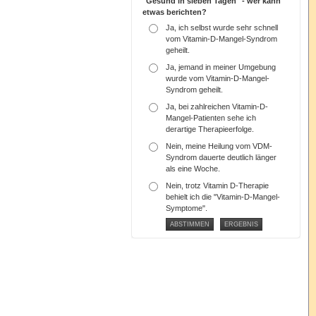
"Gesund in sieben Tagen" - wer kann
etwas berichten?
Ja, ich selbst wurde sehr schnell
vom Vitamin-D-Mangel-Syndrom
geheilt.
Ja, jemand in meiner Umgebung
wurde vom Vitamin-D-Mangel-
Syndrom geheilt.
Ja, bei zahlreichen Vitamin-D-
Mangel-Patienten sehe ich
derartige Therapieerfolge.
Nein, meine Heilung vom VDM-
Syndrom dauerte deutlich länger
als eine Woche.
Nein, trotz Vitamin D-Therapie
behielt ich die "Vitamin-D-Mangel-
Symptome".