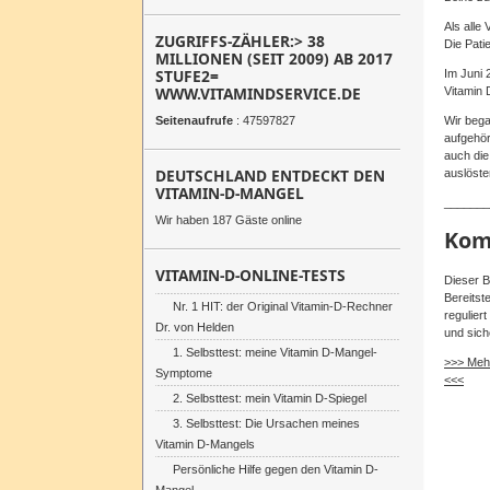
Als alle
ZUGRIFFS-ZÄHLER:> 38
Die Pati
MILLIONEN (SEIT 2009) AB 2017
STUFE2=
Im Juni 
WWW.VITAMINDSERVICE.DE
Vitamin 
Wir bega
Seitenaufrufe
: 47597827
aufgehör
auch die
DEUTSCHLAND ENTDECKT DEN
auslöste
VITAMIN-D-MANGEL
_______
Wir haben 187 Gäste online
Kom
VITAMIN-D-ONLINE-TESTS
Dieser B
Bereitst
Nr. 1 HIT: der Original Vitamin-D-Rechner
regulier
Dr. von Helden
und sich
1. Selbsttest: meine Vitamin D-Mangel-
>>> Mehr
Symptome
<<<
2. Selbsttest: mein Vitamin D-Spiegel
3. Selbsttest: Die Ursachen meines
Vitamin D-Mangels
Persönliche Hilfe gegen den Vitamin D-