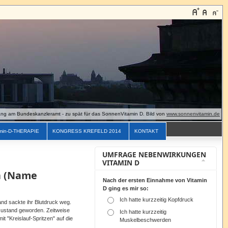
g am Bundeskanzleramt - zu spät für das SonnenVitamin D. Bild von
www.sonnenvitamin.de
min-D-THERAPIE
KONGRESS KREFELD 2014
KONTAKT
UMFRAGE NEBENWIRKUNGEN
VITAMIN D
n (Name
Nach der ersten Einnahme von Vitamin
D ging es mir so:
Ich hatte kurzzeitig Kopfdruck
and sackte ihr Blutdruck weg.
ustand geworden. Zeitweise
Ich hatte kurzzeitig
 "Kreislauf-Spritzen" auf die
Muskelbeschwerden