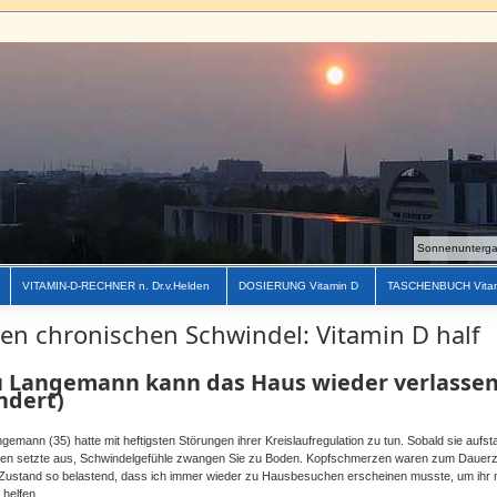
Sonnenuntergan
VITAMIN-D-RECHNER n. Dr.v.Helden
DOSIERUNG Vitamin D
TASCHENBUCH Vita
en chronischen Schwindel: Vitamin D half
u Langemann kann das Haus wieder verlasse
ndert)
gemann (35) hatte mit heftigsten Störungen ihrer Kreislaufregulation zu tun. Sobald sie aufst
en setzte aus, Schwindelgefühle zwangen Sie zu Boden. Kopfschmerzen waren zum Dauerz
Zustand so belastend, dass ich immer wieder zu Hausbesuchen erscheinen musste, um ihr mit
 helfen.