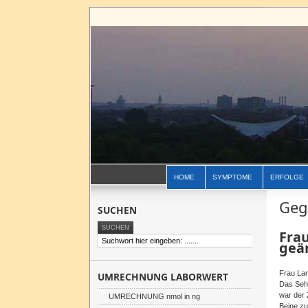
HOME
SYMPTOME
ERFOLGE
Geg
SUCHEN
Fra
geä
Frau Lan
UMRECHNUNG LABORWERT
Das Seh
war der 
UMRECHNUNG nmol in ng
Beine zu