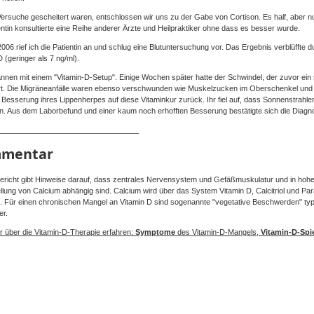
 Versuche gescheitert waren, entschlossen wir uns zu der Gabe von Cortison. Es half, aber 
entin konsultierte eine Reihe anderer Ärzte und Heilpraktiker ohne dass es besser wurde.
2006 rief ich die Patientin an und schlug eine Blutuntersuchung vor. Das Ergebnis verblüffte d
D (geringer als 7 ng/ml).
nnen mit einem "Vitamin-D-Setup". Einige Wochen später hatte der Schwindel, der zuvor ein st
t. Die Migräneanfälle waren ebenso verschwunden wie Muskelzucken im Oberschenkel und T
 Besserung ihres Lippenherpes auf diese Vitaminkur zurück. Ihr fiel auf, dass Sonnenstrah
n. Aus dem Laborbefund und einer kaum noch erhofften Besserung bestätigte sich die Diagn
_________________________________
mentar
ericht gibt Hinweise darauf, dass zentrales Nervensystem und Gefäßmuskulatur und in hoh
ellung von Calcium abhängig sind. Calcium wird über das System Vitamin D, Calcitriol und Pa
t . Für einen chronischen Mangel an Vitamin D sind sogenannte "vegetative Beschwerden" typi
er.
 über die Vitamin-D-Therapie erfahren:
Symptome
des Vitamin-D-Mangels,
Vitamin-D-Spi