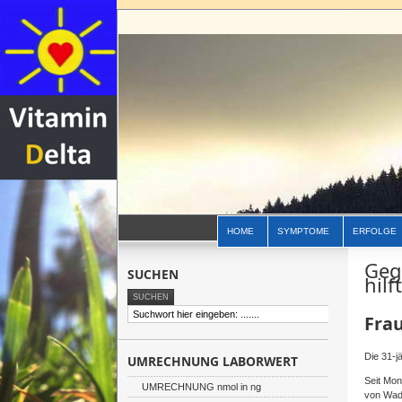
HOME
SYMPTOME
ERFOLGE
Geg
SUCHEN
hilft
Fra
Die 31-j
UMRECHNUNG LABORWERT
Seit Mon
UMRECHNUNG nmol in ng
von Wad