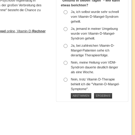
"Gesund in sieben Tagen" - wer kann
n Psychose regelmäßig in
etwas berichten?
s der großen Verbreitung des
imme" besteht die Chance zu
Ja, ich selbst wurde sehr schnell
vom Vitamin-D-Mangel-Syndrom
geheilt.
Ja, jemand in meiner Umgebung
egel
online, Vitamin-D-
Rechner
wurde vom Vitamin-D-Mangel-
Syndrom geheilt.
Ja, bei zahlreichen Vitamin-D-
Mangel-Patienten sehe ich
derartige Therapieerfolge.
Nein, meine Heilung vom VDM-
Syndrom dauerte deutlich länger
als eine Woche.
Nein, trotz Vitamin D-Therapie
behielt ich die "Vitamin-D-Mangel-
Symptome".