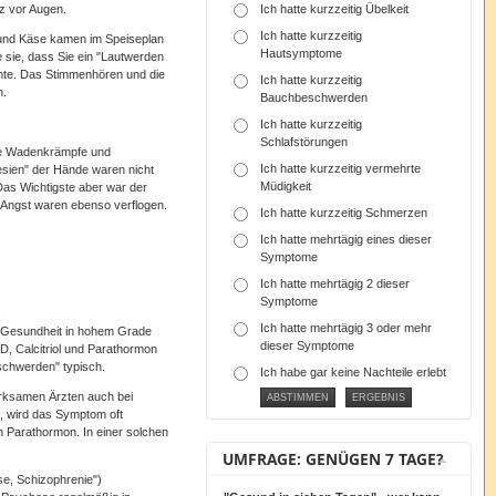
z vor Augen.
Ich hatte kurzzeitig Übelkeit
Ich hatte kurzzeitig
t und Käse kamen im Speiseplan
Hautsymptome
e sie, dass Sie ein "Lautwerden
achte. Das Stimmenhören und die
Ich hatte kurzzeitig
n.
Bauchbeschwerden
Ich hatte kurzzeitig
Schlafstörungen
Die Wadenkrämpfe und
Ich hatte kurzzeitig vermehrte
sien" der Hände waren nicht
Müdigkeit
Das Wichtigste aber war der
 Angst waren ebenso verflogen.
Ich hatte kurzzeitig Schmerzen
Ich hatte mehrtägig eines dieser
Symptome
Ich hatte mehrtägig 2 dieser
Symptome
Ich hatte mehrtägig 3 oder mehr
he Gesundheit in hohem Grade
dieser Symptome
D, Calcitriol und Parathormon
eschwerden" typisch.
Ich habe gar keine Nachteile erlebt
rksamen Ärzten auch bei
n, wird das Symptom oft
n Parathormon. In einer solchen
UMFRAGE: GENÜGEN 7 TAGE?
e, Schizophrenie")