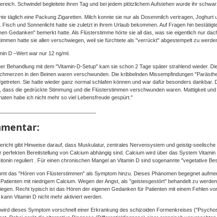
reich. Schwindel begleitete ihren Tag und bei jedem plötzlichem Aufstehen wurde ihr schwar
hte täglich eine Packung Zigaretten. Milch konnte sie nur als Dosenmilch vertragen, Joghur
r. Fisch und Sonnenlicht hatte sie zuletzt in ihrem Urlaub bekommen. Auf Fragen hin bestätigt
nen Gedanken" bemerkt hatte. Als Flüsterstimme hörte sie all das, was sie eigentlich nur d
timmen hatte sie allen verschwiegen, weil sie fürchtete als "verrückt" abgestempelt zu werde
min D –Wert war nur 12 ng/ml.
er Behandlung mit dem "Vitamin-D-Setup" kam sie schon 2 Tage später strahlend wieder. 
chmerzen in den Beinen waren verschwunden. Die kribbelnden Missempfindungen "Parästhe
getreten. Sie hatte wieder ganz normal schlafen können und war dafür besonders dankbar. 
n, dass die gedrückte Stimmung und die Flüsterstimmen verschwunden waren. Mattigkeit und
naten habe ich nicht mehr so viel Lebensfreude gespürt."
_________________________________
mentar:
ericht gibt Hinweise darauf, dass Muskulatur, zentrales Nervensystem und geistig-seelisc
r perfekten Bereitstellung von Calcium abhängig sind. Calcium wird über das System Vitamin 
itonin reguliert . Für einen chronischen Mangel an Vitamin D sind sogenannte "vegetative B
mmt das "Hören von Flüsterstimmen" als Symptom hinzu. Dieses Phänomen begegnet aufme
Patienten mit niedrigem Calcium. Wegen der Angst, als "geistesgestört" behandelt zu werde
egen. Recht typisch ist das Hören der eigenen Gedanken für Patienten mit einem Fehlen vo
n kann Vitamin D nicht mehr aktiviert werden.
wird dieses Symptom vorschnell einer Erkrankung des schizoiden Formenkreises ("Psychos