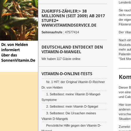
Lendenbe
ZUGRIFFS-ZÄHLER:> 38
Sie rauc
MILLIONEN (SEIT 2009) AB 2017
nicht vo
STUFE2=
der eige
WWW.VITAMINDSERVICE.DE
Flüsters
Der Vita
Seitenaufrufe
: 47577414
Nach ein
Muskels
DEUTSCHLAND ENTDECKT DEN
mehr auf
VITAMIN-D-MANGEL
Patienti
"Seit Mo
Wir haben 117 Gäste online
_______
VITAMIN-D-ONLINE-TESTS
Kom
Nr. 1 HIT: der Original Vitamin-D-Rechner
Dr. von Helden
Dieser B
von eine
1. Selbsttest: meine Vitamin D-Mangel-
und Calc
Symptome
Hier ko
2. Selbsttest: mein Vitamin D-Spiegel
anderen 
3. Selbsttest: Die Ursachen meines
verschwi
Vitamin D-Mangels
Situatio
Persönliche Hilfe gegen den Vitamin D-
Zumeist 