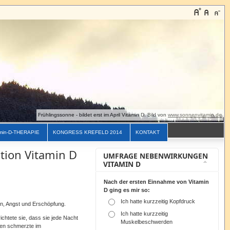
Frühlingssonne - bildet erst im April Vitamin D. Bild von
www.sonnenvitamin.de
min-D-THERAPIE
KONGRESS KREFELD 2014
KONTAKT
ion Vitamin D
UMFRAGE NEBENWIRKUNGEN
VITAMIN D
Nach der ersten Einnahme von Vitamin
D ging es mir so:
Ich hatte kurzzeitig Kopfdruck
en, Angst und Erschöpfung.
Ich hatte kurzzeitig
ichtete sie, dass sie jede Nacht
Muskelbeschwerden
ken schmerzte im