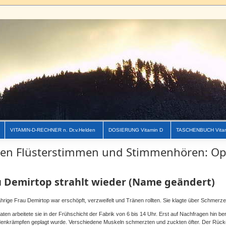
VITAMIN-D-RECHNER n. Dr.v.Helden
DOSIERUNG Vitamin D
TASCHENBUCH Vita
en Flüsterstimmen und Stimmenhören: Opt
u Demirtop strahlt wieder (Name geändert)
ährige Frau Demirtop war erschöpft, verzweifelt und Tränen rollten. Sie klagte über Schmerz
aten arbeitete sie in der Frühschicht der Fabrik von 6 bis 14 Uhr. Erst auf Nachfragen hin ber
enkrämpfen geplagt wurde. Verschiedene Muskeln schmerzten und zuckten öfter. Der Rüc