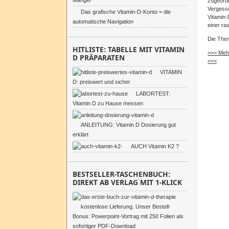
Mangel
zugeordn
Vergesse
Das grafische Vitamin-D-Konto = die
Vitamin-
automatische Navigation
einer ra
Die Ther
HITLISTE: TABELLE MIT VITAMIN
>>> Mehr
D PRÄPARATEN
<<<
VITAMIN
D: preiswert und sicher
LABORTEST:
Vitamin D zu Hause messen
ANLEITUNG: Vitamin D Dosierung gut
erklärt
AUCH Vitamin K2 ?
BESTSELLER-TASCHENBUCH:
DIREKT AB VERLAG MIT 1-KLICK
kostenlose Lieferung. Unser Bestell-
Bonus: Powerpoint-Vortrag mit 250 Folien als
sofortiger PDF-Download