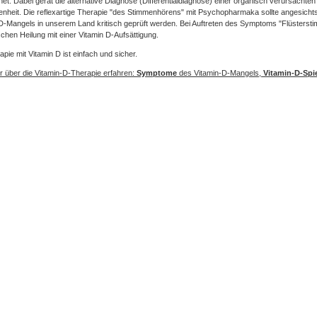
et. Dabei gerät die alternative Diagnose (Differentialdiagnose) einer organisch verursachte
nheit. Die reflexartige Therapie "des Stimmenhörens" mit Psychopharmaka sollte angesicht
D-Mangels in unserem Land kritisch geprüft werden. Bei Auftreten des Symptoms "Flüsterst
schen Heilung mit einer Vitamin D-Aufsättigung.
apie mit Vitamin D ist einfach und sicher.
 über die Vitamin-D-Therapie erfahren:
Symptome
des Vitamin-D-Mangels,
Vitamin-D-Spi