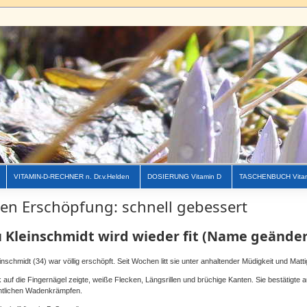
VITAMIN-D-RECHNER n. Dr.v.Helden
DOSIERUNG Vitamin D
TASCHENBUCH Vita
en Erschöpfung: schnell gebessert
 Kleinschmidt wird wieder fit (Name geänder
inschmidt (34) war völlig erschöpft. Seit Wochen litt sie unter anhaltender Müdigkeit und Matti
k auf die Fingernägel zeigte, weiße Flecken, Längsrillen und brüchige Kanten. Sie bestätigte 
htlichen Wadenkrämpfen.