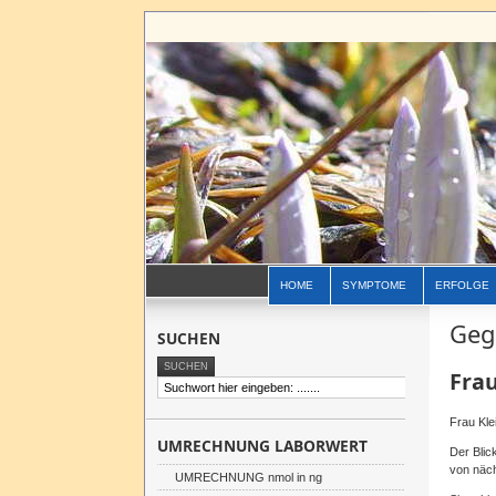
HOME
SYMPTOME
ERFOLGE
Geg
SUCHEN
Frau
Frau Kle
UMRECHNUNG LABORWERT
Der Blic
von näc
UMRECHNUNG nmol in ng