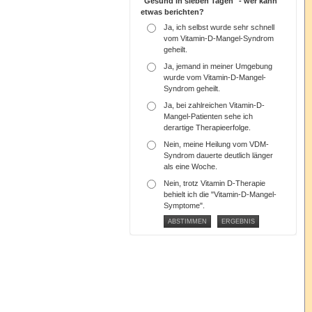
"Gesund in sieben Tagen" - wer kann
etwas berichten?
Ja, ich selbst wurde sehr schnell
vom Vitamin-D-Mangel-Syndrom
geheilt.
Ja, jemand in meiner Umgebung
wurde vom Vitamin-D-Mangel-
Syndrom geheilt.
Ja, bei zahlreichen Vitamin-D-
Mangel-Patienten sehe ich
derartige Therapieerfolge.
Nein, meine Heilung vom VDM-
Syndrom dauerte deutlich länger
als eine Woche.
Nein, trotz Vitamin D-Therapie
behielt ich die "Vitamin-D-Mangel-
Symptome".