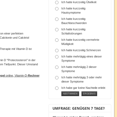
Ich hatte kurzzeitig Übelkeit
Ich hatte kurzzeitig
Hautsymptome
Ich hatte kurzzeitig
Bauchbeschwerden
Ich hatte kurzzeitig
Schlafstörungen
on einer perfekten
lcitonin und Calcitriol
Ich hatte kurzzeitig vermehrte
Müdigkeit
herapie mit Vitamin D ist
Ich hatte kurzzeitig Schmerzen
Ich hatte mehrtägig eines dieser
in D "Protectosteron" in der
Symptome
hem Tiefpunkt. Dieser Umstand
Ich hatte mehrtägig 2 dieser
Symptome
egel
online, Vitamin-D-
Rechner
Ich hatte mehrtägig 3 oder mehr
dieser Symptome
Ich habe gar keine Nachteile erlebt
UMFRAGE: GENÜGEN 7 TAGE?