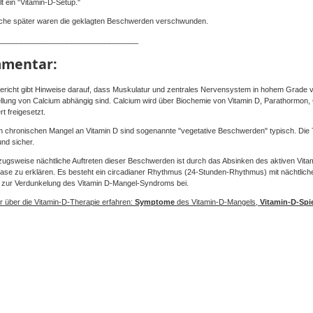
lt ein "Vitamin-D-Setup."
che später waren die geklagten Beschwerden verschwunden.
_________________________________
mentar:
ericht gibt Hinweise darauf, dass Muskulatur und zentrales Nervensystem in hohem Grade v
ellung von Calcium abhängig sind. Calcium wird über Biochemie von Vitamin D, Parathormon, Ca
ert freigesetzt.
n chronischen Mangel an Vitamin D sind sogenannte "vegetative Beschwerden" typisch. Die T
und sicher.
ugsweise nächtliche Auftreten dieser Beschwerden ist durch das Absinken des aktiven Vitam
ase zu erklären. Es besteht ein circadianer Rhythmus (24-Stunden-Rhythmus) mit nächtlic
el zur Verdunkelung des Vitamin D-Mangel-Syndroms bei.
 über die Vitamin-D-Therapie erfahren:
Symptome
des Vitamin-D-Mangels,
Vitamin-D-Spi