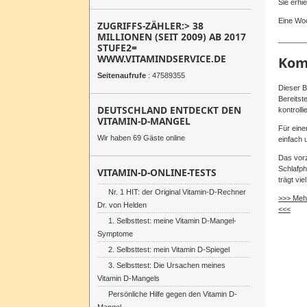
Sie erhie
Eine Wo
ZUGRIFFS-ZÄHLER:> 38
MILLIONEN (SEIT 2009) AB 2017
_______
STUFE2=
WWW.VITAMINDSERVICE.DE
Kom
Seitenaufrufe
: 47589355
Dieser B
Bereitst
DEUTSCHLAND ENTDECKT DEN
kontrolli
VITAMIN-D-MANGEL
Für eine
Wir haben 69 Gäste online
einfach 
Das vorz
Schlafph
VITAMIN-D-ONLINE-TESTS
trägt vi
Nr. 1 HIT: der Original Vitamin-D-Rechner
>>> Mehr
Dr. von Helden
<<<
1. Selbsttest: meine Vitamin D-Mangel-
Symptome
2. Selbsttest: mein Vitamin D-Spiegel
3. Selbsttest: Die Ursachen meines
Vitamin D-Mangels
Persönliche Hilfe gegen den Vitamin D-