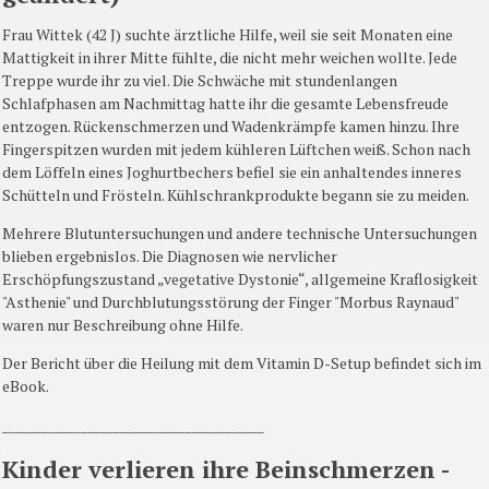
Frau Wittek (42 J) suchte ärztliche Hilfe, weil sie seit Monaten eine
Mattigkeit in ihrer Mitte fühlte, die nicht mehr weichen wollte. Jede
Treppe wurde ihr zu viel. Die Schwäche mit stundenlangen
Schlafphasen am Nachmittag hatte ihr die gesamte Lebensfreude
entzogen. Rückenschmerzen und Wadenkrämpfe kamen hinzu. Ihre
Fingerspitzen wurden mit jedem kühleren Lüftchen weiß. Schon nach
dem Löffeln eines Joghurtbechers befiel sie ein anhaltendes inneres
Schütteln und Frösteln. Kühlschrankprodukte begann sie zu meiden.
Mehrere Blutuntersuchungen und andere technische Untersuchungen
blieben ergebnislos. Die Diagnosen wie nervlicher
Erschöpfungszustand „vegetative Dystonie“, allgemeine Kraflosigkeit
"Asthenie" und Durchblutungsstörung der Finger "Morbus Raynaud"
waren nur Beschreibung ohne Hilfe.
Der Bericht über die Heilung mit dem Vitamin D-Setup befindet sich im
eBook.
________________________________________
Kinder verlieren ihre Beinschmerzen -