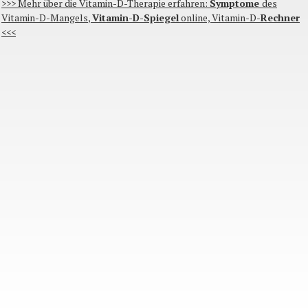
>>>
Mehr
über
die
Vitamin-D-Therapie
erfahren
:
Symptome
des
Vitamin-D-Mangels
,
Vitamin-D-Spiegel
online,
Vitamin-D-
Rechner
<<<