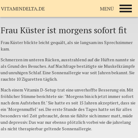
MENÜ
VITAMINDELTA.DE
Frau Küster ist morgens sofort fit
Frau
Küster
blickte
leicht
gequält
,
als
sie
langsam
ins
Sprechzimmer
kam
.
Schmerzen
im
unteren
Rücken
,
ausstrahlend
auf
die
Hüften
nannte
sie
als
Grund
des
Besuches
.
Auf
Nachfrage
bestätigte
sie
Muskelkrämpfe
und
unruhigen
Schlaf
.
Eine
Sonnenallergie
war
seit
Jahren
bekannt
.
Sie
rauchte
10
Zigaretten
täglich
.
Nach
einem
Vitamin D-Setup
trat
eine
unverhoffte
Besserung
ein
.
Mit
fröhlicher
Stimme
berichtete
sie
: "
Morgens
bin
ich
jetzt
immer
sofort
nach
dem
Aufstehen
fit."
Sie
hatte
es
seit
15
Jahren
akzeptiert
,
dass
sie
ein
"
Morgenmuffel
"
sei
. Die
erste
Stunde
des
Tages
hatte
sei
für
alles
besonders
viel
Zeit
gebraucht
,
denn
sie
fühlte
sich
immer
matt,
müde
und
depressiv
. Das war
nur
ebenso
plötzlich
vorbei
wie
die
jahrelang
als
nicht
therapierbar
geltende
Sonnenallergie
.