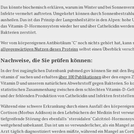
Das könnte biochemisch erklären, warum im Winter und bei Sonnenverm
Infekte vermehrt auftreten. Umgekehrt können durch Sonnenbestrahlu
ausheilen. Das ist das Prinzip der Lungenheilstätte in den Alpen: hohe
das Vitamin-D-Hormonsystem wieder her und über Cathelicidin werden
Bakterien zerstört.
Wer vom körpereigenen Antibiotikum "C" noch nichts gehört hat, kann s
allgegenwärtigen Nutzen dieses Proteins
selbst einen Überblick versch
Nachweise, die Sie prüfen können:
In der frei zugänglichen Datenbank pubmed.gov können Sie mit den Begri
vitamin d" suchen und erhalten
über 100 Publikationen
über den engen 
Vitamin D und unserem natürlichen Abwehrstoff gegen Bakterien. So k
statistischen Zusammenhang zwischen dem schlechten Vitamin-D-Geh
und der fehlenden Produktion von Cathelicidin und Infekten feststellen
Während eine schwere Erkrankung durch einen Ausfall des körpereigene
Cortison (Morbus Addison) in den Lehrbüchern der Medizin fest verwurze
tiefgreifende Störung des ebenfalls "steroidalen" Calcitriol-Hormonsy
weitgehend unbekannt. Das ist um so verwunderlicher, als ein Mangel a
Arzt täglich diagnostiziert werden müßte, während ein Mangel an Cort