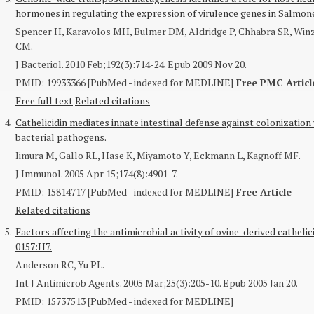
hormones in regulating the expression of virulence genes in Salmone
Spencer H, Karavolos MH, Bulmer DM, Aldridge P, Chhabra SR, Winze
CM.
J Bacteriol
. 2010 Feb;192(3):714-24. Epub 2009 Nov 20.
PMID: 19933366 [PubMed - indexed for MEDLINE]
Free PMC Articl
Free full text
Related citations
4.
Cathelicidin mediates innate intestinal defense against colonization
bacterial pathogens.
Iimura M, Gallo RL, Hase K, Miyamoto Y, Eckmann L, Kagnoff MF.
J Immunol
. 2005 Apr 15;174(8):4901-7.
PMID: 15814717 [PubMed - indexed for MEDLINE]
Free Article
Related citations
5.
Factors affecting the antimicrobial activity of ovine-derived cathelici
0157:H7.
Anderson RC, Yu PL.
Int J Antimicrob Agents
. 2005 Mar;25(3):205-10. Epub 2005 Jan 20.
PMID: 15737513 [PubMed - indexed for MEDLINE]