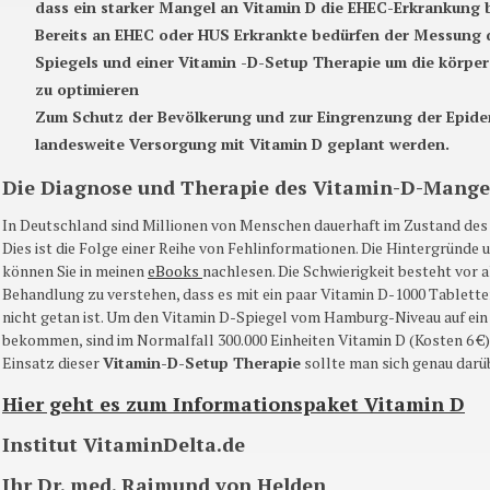
dass ein starker Mangel an Vitamin D die EHEC-Erkrankung 
Bereits an EHEC oder HUS Erkrankte bedürfen der Messung 
Spiegels und einer Vitamin -D-Setup Therapie um die körpe
zu optimieren
Zum Schutz der Bevölkerung und zur Eingrenzung der Epidem
landesweite Versorgung mit Vitamin D geplant werden.
Die Diagnose und Therapie des
Vitamin-D-Mange
In Deutschland sind Millionen von Menschen dauerhaft im Zustand de
Dies ist die Folge einer Reihe von Fehlinformationen. Die Hintergründ
können Sie in meinen
eBooks
nachlesen. Die Schwierigkeit besteht vor a
Behandlung zu verstehen, dass es mit ein paar Vitamin
D-1000
Tablette
nicht getan ist. Um den Vitamin
D-Spiegel
vom Hamburg-Niveau auf ei
bekommen, sind im Normalfall 300.000 Einheiten Vitamin
D
(Kosten 6 €)
Einsatz dieser
Vitamin-D-Setup
Therapie
sollte man sich genau darü
Hier geht es zum Informationspaket Vitamin D
Institut
VitaminDelta.de
Ihr
Dr
.
med
. Raimund von Helden