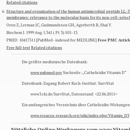
Related citations
6.
Structure and organization of the human antimicrobial peptide LL-3
membranes: relevance to the molecular basis for its non-cell-selecti
Oren Z, Lerman JC, Gudmundsson GH, Agerberth B, Shai Y.
Biochem J
. 1999 Aug 1;341 ( Pt 3):501-13.
PMID: 10417311 [PubMed - indexed for MEDLINE]
Free PMC Articl
Free full text
Related citations
Die größte medizinische Datenbank:
www.pubmed.gov
Suchzeile: „Cathelicidin Vitamin D“
Datenbank-Zugang Robert Koch-Institut: SurvStat
www3.rki.de/SurvStat, Datenstand: <22.06.2011>
Ein umfangreiches Verzeichnis über Cathelicidin-Wirkungen
www.rosacea-research.org/wiki/index.php/Vitamin_D3
Nützliche Online-Werkzeuge vom www.Vitami