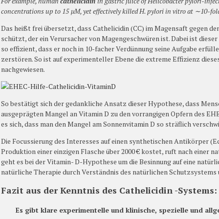
For example, human
cathelicidin
in gastric juice of
Helicobacter pylori
-infec
concentrations up to 15 µM, yet effectively killed
H. pylori
in vitro at ∼10-fol
Das heißt frei übersetzt, dass Cathelicidin (CC) im Magensaft gegen d
schützt, der ein Verursacher von Magengeschwüren ist. Dabei ist dieser
so effizient, dass er noch in 10-facher Verdünnung seine Aufgabe erfüll
zerstören. So ist auf experimenteller Ebene die extreme Effizienz dies
nachgewiesen.
So bestätigt sich der gedankliche Ansatz dieser Hypothese, dass Men
ausgeprägten Mangel an Vitamin D zu den vorrangigen Opfern des EH
es sich, dass man den Mangel am Sonnenvitamin D so sträflich verschw
Die Focussierung des Interesses auf einen synthetischen Antikörper (Ec
Produktion einer einzigen Flasche über 2000 € kostet, ruft nach einer na
geht es bei der Vitamin- D-Hypothese um die Besinnung auf eine natürl
natürliche Therapie durch Verständnis des natürlichen Schutzsystems 
Fazit aus der Kenntnis des Cathelicidin -Systems:
Es gibt klare experimentelle und klinische, spezielle und all