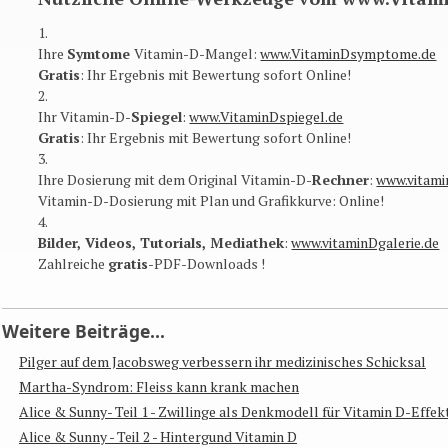
1.
Ihre
Symtome
Vitamin-D-Mangel:
www.VitaminDsymptome.de
Gratis
: Ihr Ergebnis mit Bewertung sofort Online​!
2.
Ihr Vitamin-D-
Spiegel
:
www.VitaminDspiegel.de
Gratis
: Ihr Ergebnis mit Bewertung sofort Online​!
3.
Ihre Dosierung mit dem Original Vitamin-D-
Rechner
:
www.vitami
Vitamin-D-Dosierung mit Plan und Grafikkurve: Online​!
4.
Bilder, Videos, Tutorials, Mediathek
:
www.vitaminDgalerie.de
Zahlreiche
gratis
-PDF-Downloads !
Weitere Beiträge...
Pilger auf dem Jacobsweg verbessern ihr medizinisches Schicksal
Martha-Syndrom: Fleiss kann krank machen
Alice & Sunny- Teil 1 - Zwillinge als Denkmodell für Vitamin D-Effek
Alice & Sunny - Teil 2 - Hintergund Vitamin D