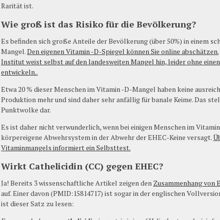
Rarität ist.
Wie groß ist das Risiko für die Bevölkerung?
Es befinden sich große Anteile der Bevölkerung (über 50%) in einem s
Mangel.
Den eigenen Vitamin -D-Spiegel können Sie online abschätzen.
Institut weist selbst auf den landesweiten Mangel hin, leider ohne eine
entwickeln..
Etwa 20 % dieser Menschen im Vitamin -D-Mangel haben keine ausreich
Produktion mehr und sind daher sehr anfällig für banale Keime. Das stell
Punktwolke dar.
Es ist daher nicht verwunderlich, wenn bei einigen Menschen im Vitam
körpereigene Abwehrsystem in der Abwehr der EHEC-Keine versagt.
Üb
Vitaminmangels informiert ein Selbsttest.
Wirkt Cathelicidin (CC) gegen EHEC?
Ja! Bereits 3 wissenschaftliche Artikel zeigen den
Zusammenhang von EH
auf. Einer davon (PMID:15814717) ist sogar in der englischen Vollversion
ist dieser Satz zu lesen: