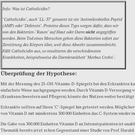
Info: Was ist
Cathelicidin
?
"
Cathelicidin
", auch "
LL-37
" genannt ist ein "
Antimikrobielles
Peptid
(
AMP
) oder "
Defensin
".
Proteine
dieses
Typs sorgen
dafür
, dass wir
von den Bakterien-"Rasen" auf Haut oder Darm
nicht
angegriffen
werden. Beim Tod eines Menschen gehen
diese
Bakterien sofort zur
Zerstörung des Körpers über, weil
diese
Abwehr zusammenbricht.
Fällt
Cathelicidin
aus, so resultieren die verschiedensten
Krankheiten, beispielsweise die
Darmkrankheit
"
Morbus
Crohn
".
Überprüfung der Hypothese:
Mit der Messung des 25-OH-Vitamin-D-Spiegels bei den Erkrankten ka
einfachste Weise nachgegangen werden. Durch Vitamin D-Versorgung 
(Krankenschwestern und Pflegern) könnte der Nutzen weiter bestätigt
Erkrankte sollten auf Ihren "C"-Spiegel hin getestet werden. Mögliche
von Vitamin D mit mindestens 300 000 Einheiten das C-System wieder i
Die Gabe von 300.000 Einheiten Vitamin D an Intensivpatienten ist una
Thematik bereits jetzt schon Gegenstand einer Studie von Prof. Harald