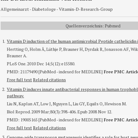
Allgemeinarzt
-
Diabetologe
-
Vitamin-D-Research-Group
Quellenverzeichnis: Pubmed
1.
Vitamin D induction of the human antimicrobial Peptide cathelicidin i
Hertting O, Holm Å, Lüthje P, Brauner H, Dyrdak R, Jonasson AF, Wi
Brauner A.
PLoS One
. 2010 Dec 14;5(12):e15580.
PMID: 21179490 [PubMed - indexed for MEDLINE]
Free PMC Articl
Free full text
Related citations
2.
Vitamin D induces innate antibacterial responses in human trophobla
pathway.
Liu N, Kaplan AT, Low J, Nguyen L, Liu GY, Equils O, Hewison M.
Biol Reprod
. 2009 Mar;80(3):398-406. Epub 2008 Nov 12.
PMID: 19005165 [PubMed - indexed for MEDLINE]
Free PMC Articl
Free full text
Related citations
3.
Genome-wide transposon mutagenesis identifies a role for host neu