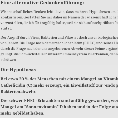
Eine alternative Gedankenführung:
Wissenschaftliches Denken lebt davon, dass mehrere Hypothesen um 
konkurrieren. Gestatten Sie mir
daher
im Namen der wissenschaftlichen
vorzustellen, die ich für tragfähig halte, weil sie sich auf nachprüfbare
b
stützt.
Der Angriff durch Viren, Bakterien und Pilze ist doch unser biologischer
von Jahren. Die Frage nach dem ursächlichen Keim (EHEC) und seiner H
durch die Frage nach der uns angeborenen Abwehr dieser Keime ergänz
gelingt, die Schwachstelle in unserem Immunsystem zu erkennen, dann
schützen.
Die Hypothese:
Bei etwa 20 % der Menschen mit einem Mangel an Vitamin
Cathelicidin (C) mehr erzeugt, ein Eiweißstoff zur "endo
Bakterienabwehr.
Die schwer
EHEC-Erkrankten
sind anfällig geworden, weil
Mangel am "
Sonnenvitamin
"
D
haben und in der Folge auc
mehr gebildet haben.