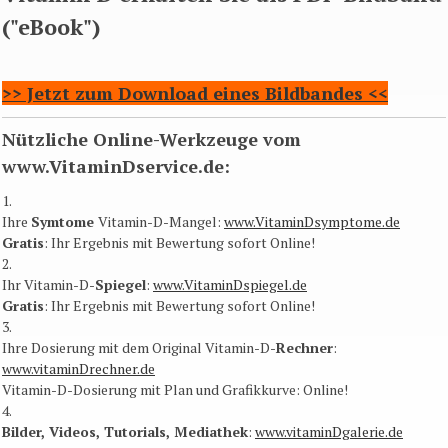
("eBook")
>> Jetzt zum Download eines Bildbandes <<
Nützliche Online-Werkzeuge vom
www.VitaminDservice.de:
1.
Ihre
Symtome
Vitamin-D-Mangel:
www.VitaminDsymptome.de
Gratis
: Ihr Ergebnis mit Bewertung sofort Online​!
2.
Ihr Vitamin-D-
Spiegel
:
www.VitaminDspiegel.de
Gratis
: Ihr Ergebnis mit Bewertung sofort Online​!
3.
Ihre Dosierung mit dem Original Vitamin-D-
Rechner
:
www.vitaminDrechner.de
Vitamin-D-Dosierung mit Plan und Grafikkurve: Online​!
4.
Bilder, Videos, Tutorials, Mediathek
:
www.vitaminDgalerie.de