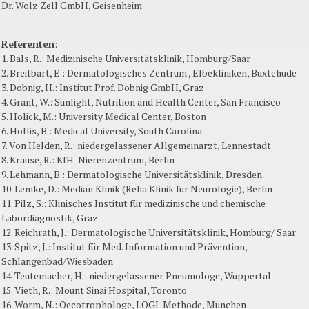
Dr. Wolz Zell GmbH, Geisenheim
Referenten
:
1. Bals, R.: Medizinische Universitätsklinik, Homburg/Saar
2. Breitbart, E.: Dermatologisches Zentrum , Elbekliniken, Buxtehude
3. Dobnig, H.: Institut Prof. Dobnig GmbH, Graz
4. Grant, W.: Sunlight, Nutrition and Health Center, San Francisco
5. Holick, M.: University Medical Center, Boston
6. Hollis, B.: Medical University, South Carolina
7. Von Helden, R.: niedergelassener Allgemeinarzt, Lennestadt
8. Krause, R.: KfH-Nierenzentrum, Berlin
9. Lehmann, B.: Dermatologische Universitätsklinik, Dresden
10. Lemke, D.: Median Klinik (Reha Klinik für Neurologie), Berlin
11. Pilz, S.: Klinisches Institut für medizinische und chemische
Labordiagnostik, Graz
12. Reichrath, J.: Dermatologische Universitätsklinik, Homburg/ Saar
13. Spitz, J.: Institut für Med. Information und Prävention,
Schlangenbad/Wiesbaden
14. Teutemacher, H.: niedergelassener Pneumologe, Wuppertal
15. Vieth, R.: Mount Sinai Hospital, Toronto
16. Worm, N.: Oecotrophologe, LOGI-Methode, München