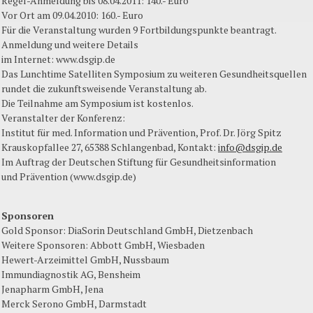
Regel-Anmeldung bis 08.04.2011: 140.- Euro
Vor Ort am 09.04.2010: 160.- Euro
Für die Veranstaltung wurden 9 Fortbildungspunkte beantragt.
Anmeldung und weitere Details
im Internet: www.dsgip.de
Das Lunchtime Satelliten Symposium zu weiteren Gesundheitsquellen
rundet die zukunftsweisende Veranstaltung ab.
Die Teilnahme am Symposium ist kostenlos.
Veranstalter der Konferenz:
Institut für med. Information und Prävention, Prof. Dr. Jörg Spitz
Krauskopfallee 27, 65388 Schlangenbad, Kontakt:
info@dsgip.de
Im Auftrag der Deutschen Stiftung für Gesundheitsinformation
und Prävention (www.dsgip.de)
Sponsoren
Gold Sponsor: DiaSorin Deutschland GmbH, Dietzenbach
Weitere Sponsoren: Abbott GmbH, Wiesbaden
Hewert-Arzeimittel GmbH, Nussbaum
Immundiagnostik AG, Bensheim
Jenapharm GmbH, Jena
Merck Serono GmbH, Darmstadt