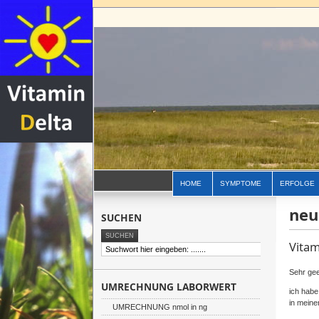
HOME
SYMPTOME
ERFOLGE
neu
SUCHEN
Vitam
Sehr ge
UMRECHNUNG LABORWERT
ich habe
in meine
UMRECHNUNG nmol in ng