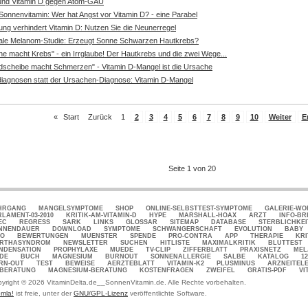
und Vitamin D gegen Atom-GAU
Sonnenvitamin: Wer hat Angst vor Vitamin D? - eine Parabel
ung verhindert Vitamin D: Nutzen Sie die Neunerregel
ale Melanom-Studie: Erzeugt Sonne Schwarzen Hautkrebs?
e macht Krebs" - ein Irrglaube! Der Hautkrebs und die zwei Wege...
dscheibe macht Schmerzen" - Vitamin D-Mangel ist die Ursache
diagnosen statt der Ursachen-Diagnose: Vitamin D-Mangel
«
Start
Zurück
1
2
3
4
5
6
7
8
9
10
Weiter
E
Seite 1 von 20
HRGANG
MANGELSYMPTOME
SHOP
ONLINE-SELBSTTEST-SYMPTOME
GALERIE-W
RLAMENT-03-2010
KRITIK-AM-VITAMIN-D
HYPE
MARSHALL-HOAX
ARZT
INFO-BR
EC
REGRESS
SARK
LINKS
GLOSSAR
SITEMAP
DATABASE
STERBLICHKEI
NNENDAUER
DOWNLOAD
SYMPTOME
SCHWANGERSCHAFT
EVOLUTION
BABY
FO
BEWERTUNGEN
MUENSTER
SPENDE
PRO-CONTRA
APP
THERAPIE
KRI
RTHASYNDROM
NEWSLETTER
SUCHEN
HITLISTE
MAXIMALKRITIK
BLUTTEST
NDENSATION
PROPHYLAXE
MUEDE
TV-CLIP
ZIFFERBLATT
PRAXISNETZ
MEL
DE
BUCH
MAGNESIUM
BURNOUT
SONNENALLERGIE
SALBE
KATALOG
1
RN-OUT
TEST
BEWEISE
AERZTEBLATT
VITAMIN-K2
PLUSMINUS
ARZNEITEL
-BERATUNG
MAGNESIUM-BERATUNG
KOSTENFRAGEN
ZWEIFEL
GRATIS-PDF
VI
yright © 2026 VitaminDelta.de__SonnenVitamin.de. Alle Rechte vorbehalten.
mla!
ist freie, unter der
GNU/GPL-Lizenz
veröffentlichte Software.