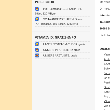
PDF-EBOOK
Mit freu
Dr. med.
PDF-Lehrgang: 1015 Seiten, 549
Bilder, 120 MByte
Internis
SCHWANGERSCHAFT & Sonne:
Taurogg
PDF-Bildatlas, 150 Seiten, 12 MByte
10589 B
Die krit
VITAMIN D: GRATIS-INFO
UNSER SYMPTOM-CHECK: gratis
Weiter
UNSERE INFO-BRIEFE: gratis
Vita
UNSERE ARZTLISTE: gratis
Ärzte
12 A
Schw
Ja z
ich s
Peti
Das 
Schr
Pro 
Vita
Wie 