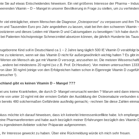
te Sie auf etwas Entscheidendes hinweisen. Ein viel größeres Interesse der Pharma – Indust
eerenden Vitamin – D – Mangel in unserer Bevölkerung in Frage zu stellen, um zu verhindern
ehr viel einträglicher, einem Menschen die Diagnose „Osteoporose“ zu verpassen und ihm T
n und Tausenden Euro pro Jahr angedeihen zu lassen, statt bei ihm den schweren Vitamin 
ostizieren und dieses Leiden mit Vitamin D und Calciumgaben zu beseitigen ! Ich habe durch
bei Patienten höchstpreisige Schmerzmittel absetzen können, die jährlich Hunderte bis Ta
ugeborene Kind soll in Deutschland ca 1 – 2 Jahre lang täglich 500 IE Vitamin D verabfolg
 zu tolerieren, wenn wir das Vitamin D nicht für außergewöhnlich wichtig halten ? Es gibt int
Werten ein Mensch als gut mit Vitamin D versorgt, anzusehen ist. Die meisten Wissenschaftl
., andere bei mindestens 20 ng/ml (so z.B. Prof. Dr.Heseker). Von meinen untersuchten 1333
von über 30 ng/ml (einige von den Erfolgreichen hatten schon in Eigenregie Vitamin D zugefü
besucher !).
schland gibt es keinen Vitamin D – Mangel ???
bei uns keine Krankheiten, die durch D- Mangel verursacht werden ? Warum wird dann interna
te von unter 10 ng/ml mit der ernsten Gefahr der Ausbildung der Osteomalazie verbunden s
n bereits 480 solchermaßen Gefährdete ausfindig gemacht,- rechnen Sie diese Zahlen einmal
uss möchte ich darauf hinweisen, dass ich keinerlei Interessenkonflikte habe. Ich empfange 
eine Pharmareferenten und habe auch bezüglich meiner Erfahrungen bezüglich des Vitamin D
zu irgendeinem Anbieter solcher Präparate aufgenommen.
e, Ihr Interesse geweckt zu haben. Über eine Rückmeldung würde ich mich sehr freuen.