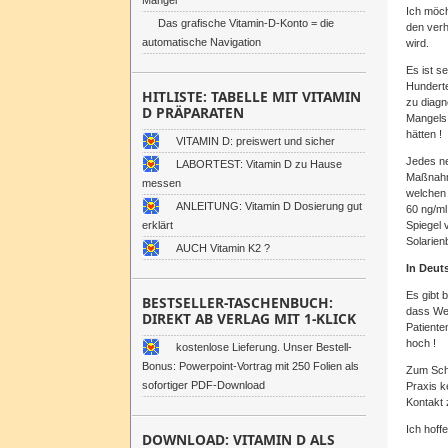
Mangel
Ich möch
Das grafische Vitamin-D-Konto = die
den verh
automatische Navigation
wird.
Es ist s
Hunderte
HITLISTE: TABELLE MIT VITAMIN
zu diagn
D PRÄPARATEN
Mangels 
hätten !
VITAMIN D: preiswert und sicher
Jedes ne
LABORTEST: Vitamin D zu Hause
Maßnahme
messen
welchen 
ANLEITUNG: Vitamin D Dosierung gut
60 ng/ml
erklärt
Spiegel 
Solarien
AUCH Vitamin K2 ?
In Deut
Es gibt 
BESTSELLER-TASCHENBUCH:
dass Wer
DIREKT AB VERLAG MIT 1-KLICK
Patiente
hoch !
kostenlose Lieferung. Unser Bestell-
Bonus: Powerpoint-Vortrag mit 250 Folien als
Zum Schl
sofortiger PDF-Download
Praxis k
Kontakt 
Ich hoff
DOWNLOAD: VITAMIN D ALS