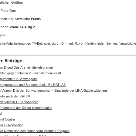
ndlichen Grüßen
 Peter Otte
tisch-hausärztliche Praxis
ener Straße 14 Aufg.2
erlin
ische Aufarbeitung des TV-Beitrages durch Dr. med. R. von Helden finden Sie hier:
"angebliche
e Beiträge...
min D und Das Arzneimitteltelegramm
blatt gegen Vitamin D - mit falschem Zitat!
rgumente für Schwangere
angerschaft und Sonnenschein: BILDATLAS
u Vitamin D in der Schwangerschaft - Einwände der LINA-Studie widerlegt
telle mich der KRITIK
tion-Vitamin-D-Schwangere
Phänomen der Risiko-Kondensation
ei
und Contra
min-D-Revolution
die Revolution des Bildes vom Vitamin D begann