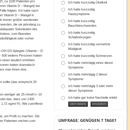
.Zt. ca 1100 Patienten pro
Ich hatte kurzzeitig Übelkeit
ren Vitamin D – Mangel) bei
Ich hatte kurzzeitig
Fälle folgten. Ich habe nach
Hautsymptome
er Vitamin D – Mangel in
. In immer größer werdender
Ich hatte kurzzeitig
werden, die sie jahrelang zu
Bauchbeschwerden
adäquater Substitution des
Ich hatte kurzzeitig
efindens, zum Beenden
Schlafstörungen
itsfähigkeit oder vorher
Ich hatte kurzzeitig vermehrte
Müdigkeit
25-OH-D3-Spiegels (Vitamin – D-
, - 500 weitere Personen hatten
Ich hatte kurzzeitig Schmerzen
en einen deutlich erhöhten
Ich hatte mehrtägig eines dieser
rsonen hatten dramatisch
Symptome
ass man ihnen eine
Ich hatte mehrtägig 2 dieser
Symptome
 sollte (das entspricht 20
Ich hatte mehrtägig 3 oder mehr
dieser Symptome
n weniger als 25 nmol/l (= 10
Ich habe gar keine Nachteile erlebt
eutet das, dass von 1300
,72 ng/ml !!!). Wie zutreffend
he, um Profit zu machen. Die
UMFRAGE: GENÜGEN 7 TAGE?
ten Patienten reichen zum