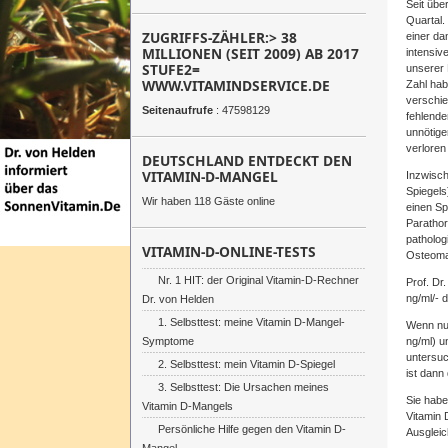
Seit übe
Quartal.
ZUGRIFFS-ZÄHLER:> 38
einer da
MILLIONEN (SEIT 2009) AB 2017
intensiv
STUFE2=
unserer 
WWW.VITAMINDSERVICE.DE
Zahl hab
verschie
Seitenaufrufe
: 47598129
fehlende
unnötige
verloren
DEUTSCHLAND ENTDECKT DEN
VITAMIN-D-MANGEL
Inzwisch
Spiegels
Wir haben 118 Gäste online
einen Sp
Parathor
patholog
VITAMIN-D-ONLINE-TESTS
Osteoma
Nr. 1 HIT: der Original Vitamin-D-Rechner
Prof. Dr
ng/ml/- 
Dr. von Helden
1. Selbsttest: meine Vitamin D-Mangel-
Wenn nun
Symptome
ng/ml) u
untersuc
2. Selbsttest: mein Vitamin D-Spiegel
ist dann
3. Selbsttest: Die Ursachen meines
Sie habe
Vitamin D-Mangels
Vitamin 
Persönliche Hilfe gegen den Vitamin D-
Ausgleic