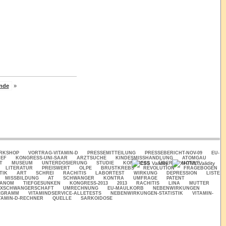
nde
»
ORKSHOP
VORTRAG-VITAMIN-D
PRESSEMITTEILUNG
PRESSEBERICHT-NOV-09
EU-
IEF
KONGRESS-UNI-SAAR
ARZTSUCHE
KINDESMISSHANDLUNG
ATOMGAU
T
MUSEUM
UNTERDOSIERUNG
STUDIE
KONGRESS
ÜBER
MOTIVE
LITERATUR
PREISWERT
OLPE
BRUSTKREBS
REVOLUTION
FRAGEBOGEN
TIK
ART
SCHREI
RACHITIS
LABORTEST
WIRKUNG
DEPRESSION
LISTE
MISSBILDUNG
AT
SCHWANGER
KONTRA
UMFRAGE
PATENT
ANOM
TIEFGESUNKEN
KONGRESS-2013
2013
RACHITIS
LINA
MUTTER
2XSCHWANGERSCHAFT
UMRECHNUNG
EU-MAULKORB
NEBENWIRKUNGEN
EGRAMM
VITAMINDSERVICE-ALLETESTS
NEBENWIRKUNGEN-STATISTIK
VITAMIN-
TAMIN-D-RECHNER
QUELLE
SARKOIDOSE