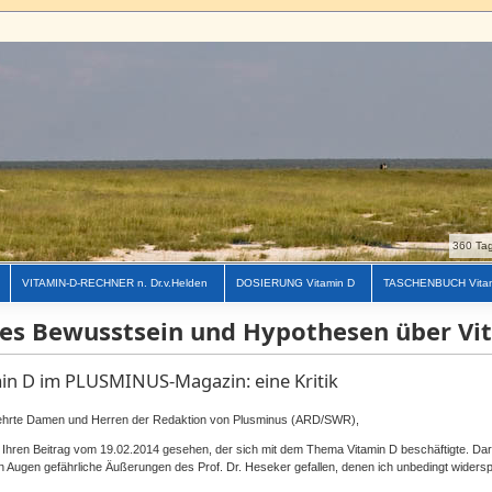
360 Tag
VITAMIN-D-RECHNER n. Dr.v.Helden
DOSIERUNG Vitamin D
TASCHENBUCH Vita
es Bewusstsein und Hypothesen über Vi
in D im PLUSMINUS-Magazin: eine Kritik
ehrte Damen und Herren der Redaktion von Plusminus (ARD/SWR),
 Ihren Beitrag vom 19.02.2014 gesehen, der sich mit dem Thema Vitamin D beschäftigte. Darin
n Augen gefährliche Äußerungen des Prof. Dr. Heseker gefallen, denen ich unbedingt wider