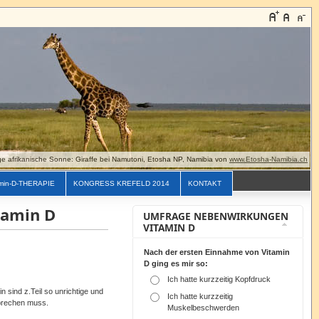
e afrikanische Sonne: Giraffe bei Namutoni, Etosha NP, Namibia von
www.Etosha-Namibia.ch
min-D-THERAPIE
KONGRESS KREFELD 2014
KONTAKT
tamin D
UMFRAGE NEBENWIRKUNGEN
VITAMIN D
Nach der ersten Einnahme von Vitamin
D ging es mir so:
Ich hatte kurzzeitig Kopfdruck
 sind z.Teil so unrichtige und
Ich hatte kurzzeitig
sprechen muss.
Muskelbeschwerden