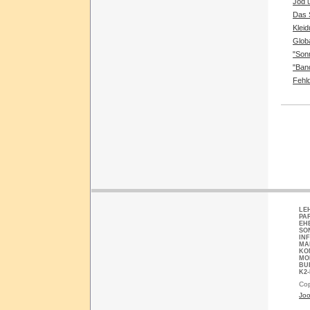
Jod 
Das 
Kleid
Glob
"Sonn
"Ban
Fehl
LE
PA
EH
SO
IN
MA
KO
MO
BU
K2
Cop
Joo