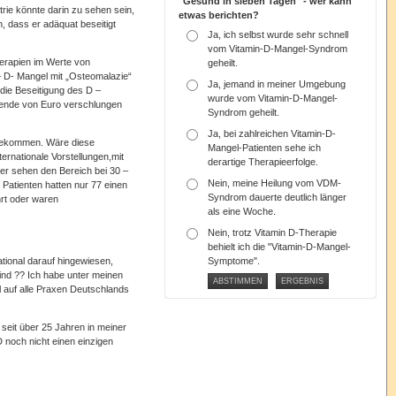
"Gesund in sieben Tagen" - wer kann
rie könnte darin zu sehen sein,
etwas berichten?
, dass er adäquat beseitigt
Ja, ich selbst wurde sehr schnell
vom Vitamin-D-Mangel-Syndrom
herapien im Werte von
geheilt.
– D- Mangel mit „Osteomalazie“
Ja, jemand in meiner Umgebung
 die Beseitigung des D –
wurde vom Vitamin-D-Mangel-
usende von Euro verschlungen
Syndrom geheilt.
Ja, bei zahlreichen Vitamin-D-
t bekommen. Wäre diese
Mangel-Patienten sehe ich
ernationale Vorstellungen,mit
derartige Therapieerfolge.
er sehen den Bereich bei 30 –
Nein, meine Heilung vom VDM-
 Patienten hatten nur 77 einen
Syndrom dauerte deutlich länger
hrt oder waren
als eine Woche.
Nein, trotz Vitamin D-Therapie
behielt ich die "Vitamin-D-Mangel-
tional darauf hingewiesen,
Symptome".
ind ?? Ich habe unter meinen
 auf alle Praxen Deutschlands
seit über 25 Jahren in meiner
 noch nicht einen einzigen