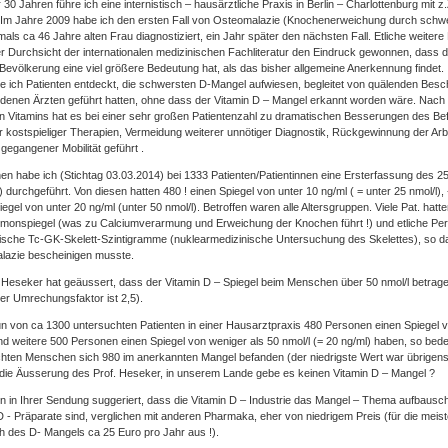
r 30 Jahren führe ich eine internistisch – hausärztliche Praxis in Berlin – Charlottenburg mit z
 Im Jahre 2009 habe ich den ersten Fall von Osteomalazie (Knochenerweichung durch schwe
mals ca 46 Jahre alten Frau diagnostiziert, ein Jahr später den nächsten Fall. Etliche weitere 
er Durchsicht der internationalen medizinischen Fachliteratur den Eindruck gewonnen, dass d
Bevölkerung eine viel größere Bedeutung hat, als das bisher allgemeine Anerkennung findet
e ich Patienten entdeckt, die schwersten D-Mangel aufwiesen, begleitet von quälenden Besch
denen Ärzten geführt hatten, ohne dass der Vitamin D – Mangel erkannt worden wäre. Nach 
n Vitamins hat es bei einer sehr großen Patientenzahl zu dramatischen Besserungen des B
r kostspieliger Therapien, Vermeidung weiterer unnötiger Diagnostik, Rückgewinnung der Arbe
 gegangener Mobilität geführt .
en habe ich (Stichtag 03.03.2014) bei 1333 Patienten/Patientinnen eine Ersterfassung des 
) durchgeführt. Von diesen hatten 480 ! einen Spiegel von unter 10 ng/ml ( = unter 25 nmol/l)
iegel von unter 20 ng/ml (unter 50 nmol/l). Betroffen waren alle Altersgruppen. Viele Pat. hatt
monspiegel (was zu Calciumverarmung und Erweichung der Knochen führt !) und etliche Pe
ische Tc-GK-Skelett-Szintigramme (nuklearmedizinische Untersuchung des Skelettes), so d
lazie bescheinigen musste.
. Heseker hat geäussert, dass der Vitamin D – Spiegel beim Menschen über 50 nmol/l betragen
der Umrechungsfaktor ist 2,5).
 von ca 1300 untersuchten Patienten in einer Hausarztpraxis 480 Personen einen Spiegel vo
nd weitere 500 Personen einen Spiegel von weniger als 50 nmol/l (= 20 ng/ml) haben, so bed
hten Menschen sich 980 im anerkannten Mangel befanden (der niedrigste Wert war übrigens 1
 die Äusserung des Prof. Heseker, in unserem Lande gebe es keinen Vitamin D – Mangel ?
n in Ihrer Sendung suggeriert, dass die Vitamin D – Industrie das Mangel – Thema aufbausc
D - Präparate sind, verglichen mit anderen Pharmaka, eher von niedrigem Preis (für die meis
h des D- Mangels ca 25 Euro pro Jahr aus !).