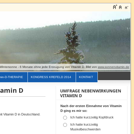
Wintersonne - 6 Monate ohne jede Erzeugung von Vitamin D. Bild von
www.sonnenvitamin.de
min-D-THERAPIE
KONGRESS KREFELD 2014
KONTAKT
tamin D
UMFRAGE NEBENWIRKUNGEN
VITAMIN D
Nach der ersten Einnahme von Vitamin
D ging es mir so:
it Vitamin
D
in Deutschland.
Ich hatte kurzzeitig Kopfdruck
Ich hatte kurzzeitig
Muskelbeschwerden