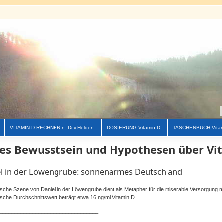
VITAMIN-D-RECHNER n. Dr.v.Helden
DOSIERUNG Vitamin D
TASCHENBUCH Vita
es Bewusstsein und Hypothesen über Vi
l in der Löwengrube: sonnenarmes Deutschland
lische Szene von Daniel in der
Löwengrube
dient als Metapher für die miserable Versorgung m
sche Durchschnittswert beträgt etwa 16
ng
/ml Vitamin
D
.
_________________________________