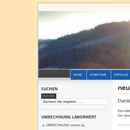
HOME
SYMPTOME
ERFOLGE
neu
SUCHEN
Danie
Eine bib
Der deut
UMRECHNUNG LABORWERT
_______
UMRECHNUNG nmol in ng