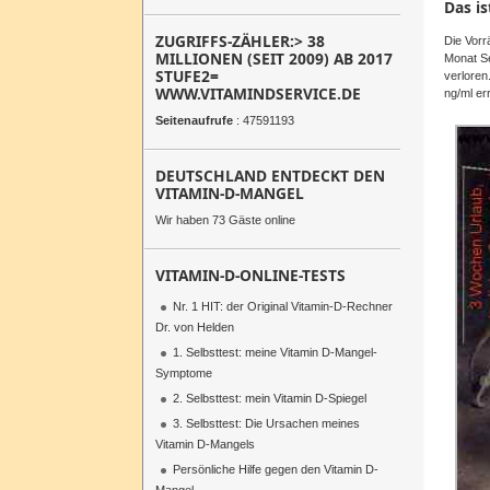
Das i
ZUGRIFFS-ZÄHLER:> 38
Die Vorr
MILLIONEN (SEIT 2009) AB 2017
Monat S
STUFE2=
verloren
WWW.VITAMINDSERVICE.DE
ng
/ml er
Seitenaufrufe
: 47591193
DEUTSCHLAND ENTDECKT DEN
VITAMIN-D-MANGEL
Wir haben 73 Gäste online
VITAMIN-D-ONLINE-TESTS
Nr. 1 HIT: der Original Vitamin-D-Rechner
Dr. von Helden
1. Selbsttest: meine Vitamin D-Mangel-
Symptome
2. Selbsttest: mein Vitamin D-Spiegel
3. Selbsttest: Die Ursachen meines
Vitamin D-Mangels
Persönliche Hilfe gegen den Vitamin D-