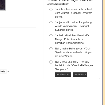
"Gesund in sieben Tagen" - wer kann
etwas berichten?
Ja, ich selbst wurde sehr schnell
vom Vitamin-D-Mangel-Syndrom
geheilt.
Ja, jemand in meiner Umgebung
wurde vom Vitamin-D-Mangel-
Syndrom geheilt.
Ja, bei zahlreichen Vitamin-D-
Mangel-Patienten sehe ich
derartige Therapieerfolge.
Nein, meine Heilung vom VDM-
Syndrom dauerte deutlich länger
als eine Woche.
Nein, trotz Vitamin D-Therapie
behielt ich die "Vitamin-D-Mangel-
Symptome".
Ende
»