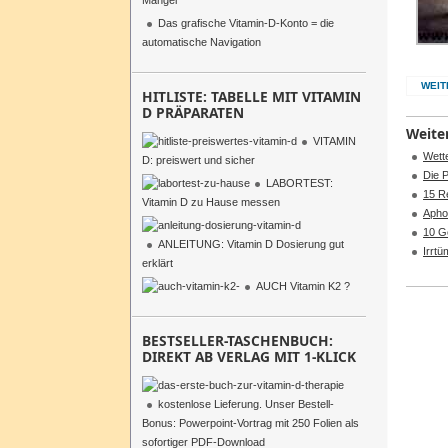
Mangel
Das grafische Vitamin-D-Konto = die
automatische Navigation
WEIT
HITLISTE: TABELLE MIT VITAMIN
D PRÄPARATEN
Weiter
VITAMIN
Wett
D: preiswert und sicher
Die 
LABORTEST:
15 R
Vitamin D zu Hause messen
Apho
10 G
ANLEITUNG: Vitamin D Dosierung gut
Irrt
erklärt
AUCH Vitamin K2 ?
BESTSELLER-TASCHENBUCH:
DIREKT AB VERLAG MIT 1-KLICK
kostenlose Lieferung. Unser Bestell-
Bonus: Powerpoint-Vortrag mit 250 Folien als
sofortiger PDF-Download