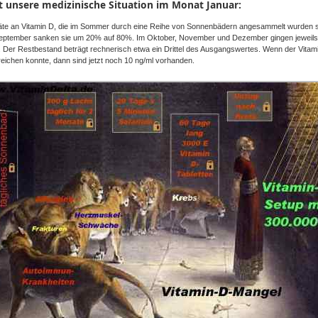
st unsere medizinische Situation im Monat Januar:
äte an Vitamin
D
, die im Sommer durch eine Reihe von
Sonnenbädern
angesammelt wurden s
eptember sanken sie um 20% auf 80%. Im Oktober, November und Dezember gingen jeweils
. Der Restbestand beträgt rechnerisch etwa ein Drittel des
Ausgangswertes
. Wenn der
Vitam
reichen konnte,
dann
sind jetzt noch 10
ng
/ml vorhanden.