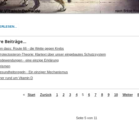
ERLESEN...
e Beiträge...
en dass: Route 66 - die Wette gegen Krebs
Protectosteron-Theorie: Klartext über unser eingebautes Schutzsystem
edewendungen - eine einzige Erklärung
rismen
esundheitsregeln - Ein einziger Mechanismus
ümer rund um Vitamin D
«
Start
Zurück
1
2
3
4
5
6
7
8
9
10
Weiter
Seite 5 von 11