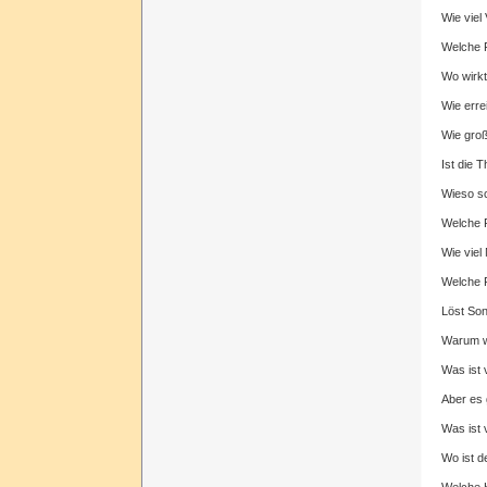
Wie viel
Welche F
Wo wirkt
Wie erre
Wie groß
Ist die 
Wieso sc
Welche R
Wie viel
Welche R
Löst Son
Warum w
Was ist
Aber es 
Was ist
Wo ist d
Welche K