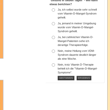
"Gesund in sieben Tagen" - wer kann
etwas berichten?
Ja, ich selbst wurde sehr schnell
vom Vitamin-D-Mangel-Syndrom
geheilt.
Ja, jemand in meiner Umgebung
wurde vom Vitamin-D-Mangel-
Syndrom geheilt.
Ja, bei zahlreichen Vitamin-D-
Mangel-Patienten sehe ich
derartige Therapieerfolge.
Nein, meine Heilung vom VDM-
Syndrom dauerte deutlich länger
als eine Woche.
Nein, trotz Vitamin D-Therapie
behielt ich die "Vitamin-D-Mangel-
Symptome".