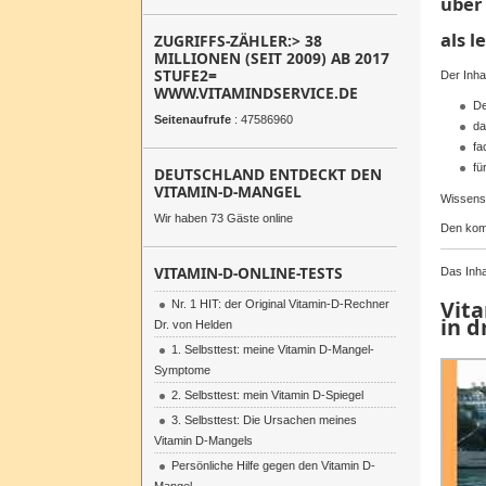
über 
als l
ZUGRIFFS-ZÄHLER:> 38
MILLIONEN (SEIT 2009) AB 2017
STUFE2=
Der Inhal
WWW.VITAMINDSERVICE.DE
De
Seitenaufrufe
: 47586960
da
fa
fü
DEUTSCHLAND ENTDECKT DEN
VITAMIN-D-MANGEL
Wissensc
Wir haben 73 Gäste online
Den kom
VITAMIN-D-ONLINE-TESTS
Das Inha
Vita
Nr. 1 HIT: der Original Vitamin-D-Rechner
in 
Dr. von Helden
1. Selbsttest: meine Vitamin D-Mangel-
Symptome
2. Selbsttest: mein Vitamin D-Spiegel
3. Selbsttest: Die Ursachen meines
Vitamin D-Mangels
Persönliche Hilfe gegen den Vitamin D-