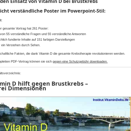
den Einsatz von Vitamin D bei Brustkrebs
eicht verständliche Poster im Powerpoint-Stil:
t:
r gesamte Vortrag hat 261 Poster:
von 55 verständliche Fragen und 55 verständliche Antworten
chlich fundierte Inhalte auf 151 farbigen Darstellungen
r ein Verstehen durch Sehen.
haftliche Fakten, die dank Vitamin D die gesamte Krebstherapie revolutionieren werden.
pletten PDF-Vortrag können sie sich
gegen eine Schutzgebühr downloaden.
ltsverzeichnis:
min D hilft gegen Brustkrebs –
drei Dimensionen