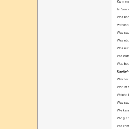
Kann ma
Ist Sonn
Was bede
Verbesse
Was sag
Was nütz
Was nütz
Wie laut
Was bede
Kapite
Welcher 
Warum s
Welche N
Was sag
Wie kann
Wie gut 
Wie kom