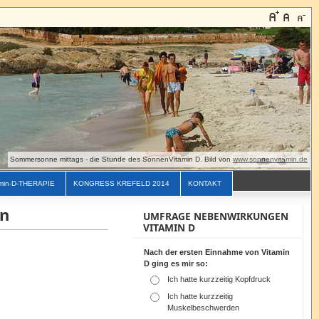
Sommersonne mittags - die Stunde des SonnenVitamin D. Bild von
www.sonnenvitamin.de
min-D-THERAPIE
KONGRESS KREFELD 2014
KONTAKT
en
UMFRAGE NEBENWIRKUNGEN
VITAMIN D
Nach der ersten Einnahme von Vitamin
D ging es mir so:
Ich hatte kurzzeitig Kopfdruck
Ich hatte kurzzeitig
Muskelbeschwerden