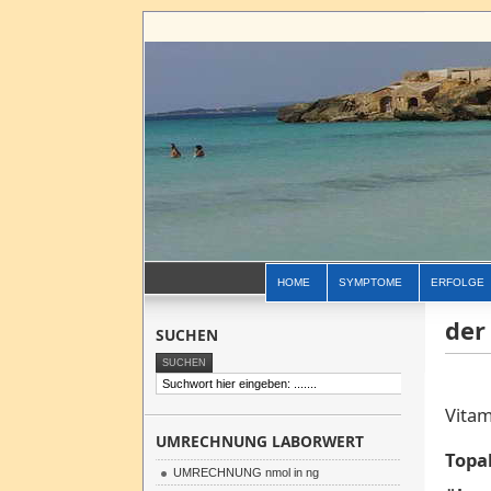
HOME
SYMPTOME
ERFOLGE
der
SUCHEN
Vitam
UMRECHNUNG LABORWERT
Topa
UMRECHNUNG nmol in ng