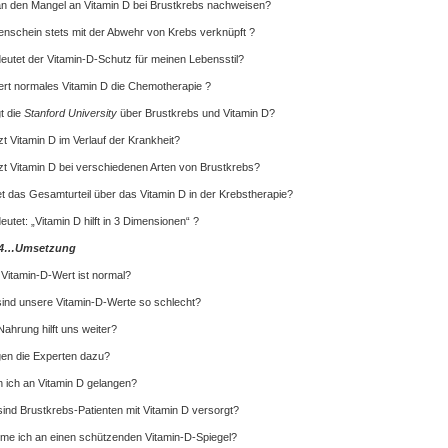
n den Mangel an Vitamin D bei Brustkrebs nachweisen?
enschein stets mit der Abwehr von Krebs verknüpft ?
utet der Vitamin-D-Schutz für meinen Lebensstil?
rt normales Vitamin D die Chemotherapie ?
t die
Stanford University
über Brustkrebs und Vitamin D?
t Vitamin D im Verlauf der Krankheit?
t Vitamin D bei verschiedenen Arten von Brustkrebs?
et das Gesamturteil über das Vitamin D in der Krebstherapie?
utet: „Vitamin D hilft in 3 Dimensionen“ ?
l 4…Umsetzung
Vitamin-D-Wert ist normal?
ind unsere Vitamin-D-Werte so schlecht?
ahrung hilft uns weiter?
en die Experten dazu?
 ich an Vitamin D gelangen?
sind Brustkrebs-Patienten mit Vitamin D versorgt?
me ich an einen schützenden Vitamin-D-Spiegel?