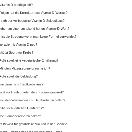
 Vitamin D benötige ich?
olgen hat die Korrektur des Vitamin D-Wertes?
 sich der verbesserte Vitamin D-Spiegel aus?
icht man einen anhaltend hohen Vitamin-D-Wert?
 ist die Streuung wenn man keine Formel verwendet?
Therapie mit Vitamin D neu?
hützt Sport vor Krebs?
olle spielt eine vegetarische Ernährung?
 Minuten Mittagssonne brauche ich?
olle spielt die Bekleidung?
ne denn nicht Hautkrebs aus?
ird vor Hautschäden durch Sonne gewarnt?
 von den Warnungen vor Hautkrebs zu halten?
gibt doch tödlichen Hautkrebs?
 von Sonnencreme zu halten?
er Beweis für gefahrlose Minuten in der Sonne?
rebs- Risiken habe ich mit und ohne Sonne?