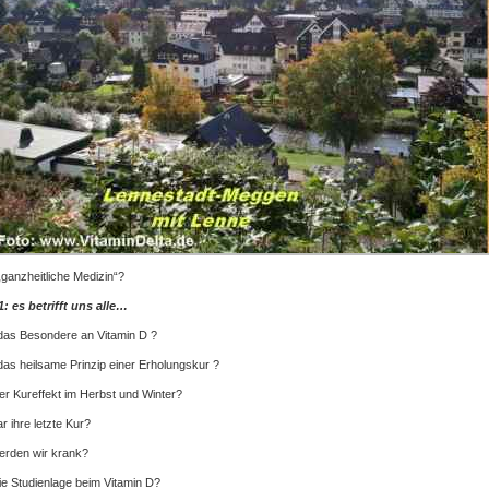
„ganzheitliche Medizin“?
1: es betrifft uns alle…
das Besondere an Vitamin D ?
das heilsame Prinzip einer Erholungskur ?
der Kureffekt im Herbst und Winter?
 ihre letzte Kur?
erden wir krank?
die Studienlage beim Vitamin D?