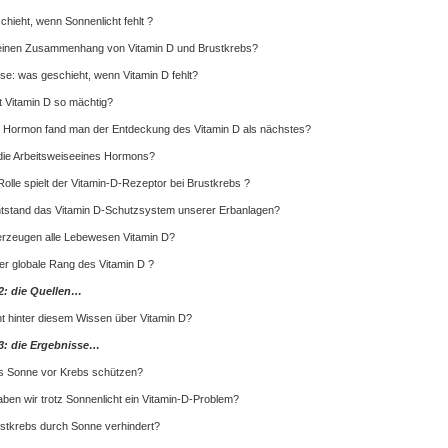
hieht, wenn Sonnenlicht fehlt ?
 einen Zusammenhang von Vitamin D und Brustkrebs?
se: was geschieht, wenn Vitamin D fehlt?
t Vitamin D so mächtig?
 Hormon fand man der Entdeckung des Vitamin D als nächstes?
die Arbeitsweiseeines Hormons?
olle spielt der Vitamin-D-Rezeptor bei Brustkrebs ?
tstand das Vitamin D-Schutzsystem unserer Erbanlagen?
rzeugen alle Lebewesen Vitamin D?
der globale Rang des Vitamin D ?
 2: die Quellen…
t hinter diesem Wissen über Vitamin D?
 3: die Ergebnisse…
s Sonne vor Krebs schützen?
ben wir trotz Sonnenlicht ein Vitamin-D-Problem?
stkrebs durch Sonne verhindert?