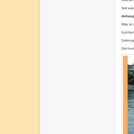
Seit wan
Anhang
Was ist m
Kurzberi
Danksa
Den komp