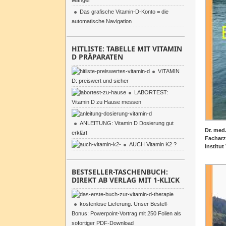
Mangel
Das grafische Vitamin-D-Konto = die
automatische Navigation
HITLISTE: TABELLE MIT VITAMIN
D PRÄPARATEN
VITAMIN
D: preiswert und sicher
LABORTEST:
Vitamin D zu Hause messen
ANLEITUNG: Vitamin D Dosierung gut
Dr. med
erklärt
Facharz
AUCH Vitamin K2 ?
Institu
BESTSELLER-TASCHENBUCH:
DIREKT AB VERLAG MIT 1-KLICK
kostenlose Lieferung. Unser Bestell-
Bonus: Powerpoint-Vortrag mit 250 Folien als
sofortiger PDF-Download