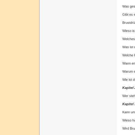
Was gesc
Gibt es
Brustdrü
Wieso is
Welches
Was ist 
Welche R
Wann en
Warum e
Wie ist 
Kapitel
Wer steh
Kapitel
Kann un
Wieso ha
Wird Bru