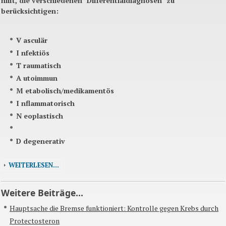
hilft, die verschiedenen "Differentialdiagnosen" zu
berücksichtigen:
V
asculär
I
nfektiös
T
raumatisch
A
utoimmun
M
etabolisch/medikamentös
I
nflammatorisch
N
eoplastisch
D
degenerativ
WEITERLESEN...
Weitere Beiträge...
Hauptsache die Bremse funktioniert: Kontrolle gegen Krebs durch
Protectosteron