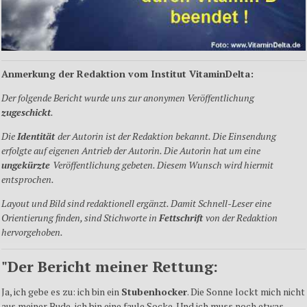
Anmerkung der Redaktion vom Institut VitaminDelta:
Der folgende Bericht wurde uns zur anonymen Veröffentlichung
zugeschickt
.
Die
Identität
der Autorin ist der Redaktion bekannt. Die Einsendung
erfolgte auf eigenen Antrieb der Autorin. Die Autorin hat um eine
ungekürzte
Veröffentlichung gebeten. Diesem Wunsch wird hiermit
entsprochen.
Layout und Bild sind redaktionell
ergänzt. Damit
Schnell-Leser eine
Orientierung finden, sind Stichworte in
Fettschrift
von der Redaktion
hervorgehoben.
"Der Bericht meiner Rettung:
Ja, ich gebe es zu: ich bin ein
Stubenhocker
. Die Sonne lockt mich nicht
aus meiner Bude, ich bin eine faule Socke. Und ich muss noch etwas