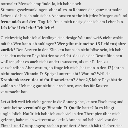
normaler Mensch empfinde. Ja, ich habe noch
Stimmungsschwankungen, aber alles im Rahmen des ganz normalen
Lebens, da bin ich mir sicher. Ansonsten stehe ich jeden Morgen auf und
freue mich auf den Tag
. Ich freue mich riesig, dass ich am Leben bin.
Ich lebe! Ich lebe! Ich lebe!
Gleichzeitig habe ich allerdings eine riesige Wut und weiß nicht wohin
mit ihr. Wen kann ich anklagen?
Wer gibt mir meine 13 Leidensjahre
zurück
? Den Ärzten in den Kliniken kann ich nicht böse sein, ich habe
es in den meisten Psychiatrien so erlebt, dass die das Beste für einen
wollten, aber es auch nicht anders wussten, als mir Pillen zu
verschreiben. Aber warum, so frage ich mich, hat man in den 13 Jahren
nicht meinen Vitamin-D-Speigel untersucht? Warum? Weil die
Krankenkassen das nicht finanzieren
? Aber 2,5 Jahre Psychiatrie
zahlen sie! Ich mag gar nicht ausrechnen, was das für Kosten
verursacht hat.
Letztlich weil ich nicht gerne in die Sonne gehe, keinen Fisch mag und
somit
keine vernünftige Vitamin-D-Quelle
hatte? Ja es klingt
unglaublich. Natürlich habe ich auch viel in den Therapien über mich
gelernt, habe mich weiterentwickeln können und habe viel von den
Einzel- und Gruppengesprächen profitiert. Aber ich hätte lieber eine