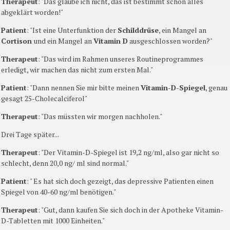
Therapeut
: "Das glaube ich nicht, das ist bestimmt schon alles
abgeklärt worden!"
Patient
: "Ist eine Unterfunktion der
Schilddrüse
, ein Mangel an
Cortison
und ein Mangel an
Vitamin D
ausgeschlossen worden?"
Therapeut
: "Das wird im Rahmen unseres Routineprogrammes
erledigt, wir machen das nicht zum ersten Mal."
Patient
: "Dann nennen Sie mir bitte meinen
Vitamin-D-Spiegel
, genau
gesagt 25-Cholecalciferol"
Therapeut
: "Das müssten wir morgen nachholen."
Drei Tage später...
Therapeut
: "Der Vitamin-D-Spiegel ist 19,2 ng/ml, also gar nicht so
schlecht, denn 20,0 ng/ ml sind normal."
Patient
: " Es hat sich doch gezeigt, das depressive Patienten einen
Spiegel von 40-60 ng/ml benötigen."
Therapeut
: "Gut, dann kaufen Sie sich doch in der Apotheke Vitamin-
D-Tabletten mit 1000 Einheiten."