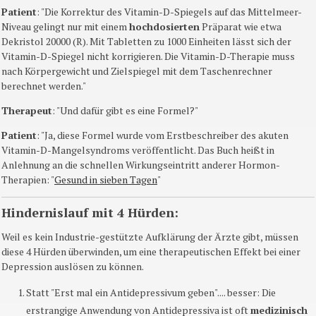
Patient
: "Die Korrektur des Vitamin-D-Spiegels auf das Mittelmeer-
Niveau gelingt nur mit einem
hochdosierten
Präparat wie etwa
Dekristol 20000 (R). Mit Tabletten zu 1000 Einheiten lässt sich der
Vitamin-D-Spiegel nicht korrigieren. Die Vitamin-D-Therapie muss
nach Körpergewicht und Zielspiegel mit dem Taschenrechner
berechnet werden."
Therapeut
: "Und dafür gibt es eine Formel?"
Patient
: "Ja, diese Formel wurde vom Erstbeschreiber des akuten
Vitamin-D-Mangelsyndroms veröffentlicht. Das Buch heißt in
Anlehnung an die schnellen Wirkungseintritt anderer Hormon-
Therapien: "
Gesund in sieben Tagen
"
Hindernislauf mit 4 Hürden:
Weil es kein Industrie-gestützte Aufklärung der Ärzte gibt, müssen
diese 4 Hürden überwinden, um eine therapeutischen Effekt bei einer
Depression auslösen zu können.
Statt "Erst mal ein Antidepressivum geben".... besser: Die
erstrangige Anwendung von Antidepressiva ist oft
medizinisch