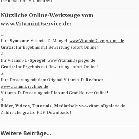
Die Redaktion VitaminDelta
Nützliche Online-Werkzeuge vom
www.VitaminDservice.de:
1.
Ihre
Symtome
Vitamin-D-Mangel:
www.VitaminDsymptome.de
Gratis
: Ihr Ergebnis mit Bewertung sofort Online​!
2.
Ihr Vitamin-D-
Spiegel
:
www.VitaminDspiegel.de
Gratis
: Ihr Ergebnis mit Bewertung sofort Online​!
3.
Ihre Dosierung mit dem Original Vitamin-D-
Rechner
:
www.vitaminDrechner.de
Vitamin-D-Dosierung mit Plan und Grafikkurve: Online​!
4.
Bilder, Videos, Tutorials, Mediathek
:
www.vitaminDgalerie.de
Zahlreiche
gratis
-PDF-Downloads !
Weitere Beiträge...