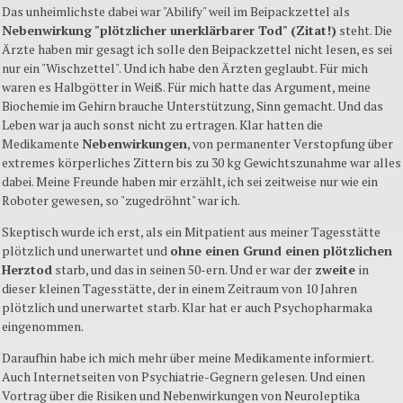
Das unheimlichste dabei war "Abilify" weil im Beipackzettel als
Nebenwirkung "plötzlicher unerklärbarer Tod" (Zitat!)
steht. Die
Ärzte haben mir gesagt ich solle den Beipackzettel nicht lesen, es sei
nur ein "Wischzettel". Und ich habe den Ärzten geglaubt. Für mich
waren es Halbgötter in Weiß. Für mich hatte das Argument, meine
Biochemie im Gehirn brauche Unterstützung, Sinn gemacht. Und das
Leben war ja auch sonst nicht zu ertragen. Klar hatten die
Medikamente
Nebenwirkungen
, von permanenter Verstopfung über
extremes körperliches Zittern bis zu 30 kg Gewichtszunahme war alles
dabei. Meine Freunde haben mir erzählt, ich sei zeitweise nur wie ein
Roboter gewesen, so "zugedröhnt" war ich.
Skeptisch wurde ich erst, als ein Mitpatient aus meiner Tagesstätte
plötzlich und unerwartet und
ohne einen Grund einen plötzlichen
Herztod
starb, und das in seinen 50-ern. Und er war der
zweite
in
dieser kleinen Tagesstätte, der in einem Zeitraum von 10 Jahren
plötzlich und unerwartet starb. Klar hat er auch Psychopharmaka
eingenommen.
Daraufhin habe ich mich mehr über meine Medikamente informiert.
Auch Internetseiten von Psychiatrie-Gegnern gelesen. Und einen
Vortrag über die Risiken und Nebenwirkungen von Neuroleptika