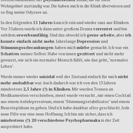
Wohngebiet zuständig war. Die haben mich in die Klinik überwiesen und
so fing meine Odyssee an.
In den folgenden
13 Jahren
kam ich rein und wieder raus aus Kliniken.
Vor 3 Jahren wurde ich dann unter großem Drama
verrentet
und bin
seitdem
erwerbsunfähig
. Und das obwohl ich
gerne arbeite
, aber
ich
konnte einfach nicht mehr
. Jahrelange
Depression
und
Stimmungsschwankungen
haben mich
mürbe
gemacht. Ich war ein
Schatten
meiner Selbst. Habe von innen
gezittert
und nicht mehr
gewusst, wie sich ein normaler Mensch fühlt, wie das geht, "normales
Leben".
Wurde immer wieder
suizidal
weil der Zustand einfach für mich
nicht
mehr aushaltbar
war. Auch dadurch war ich von den 13 Jahren
mindestens
2,5 Jahre (!) in Kliniken
. Mir wurden Tonnen an
Medikamenten verschrieben, meist wurde versucht , mir einen Cocktail
aus einem Antidepressivum, einem "Stimmungsstabilisator" und einem
Neuroleptikum zu geben. Und ich habe dankbar alles geschluckt. Jede
neue Pille war eine neue Hoffnung. Ich bin mir sicher, dass ich
mindestens (!) 20 verschiedene Psychopharmaka
in der Zeit
ausprobiert habe.