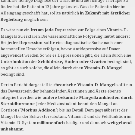
kann. Die richtige Diagnose der Ursache und die richtige Therapie zu
finden hat die Patientin 13 Jahre gekostet. Was die Patientin hier im
Alleingang geschafft hat, sollte natürlich
in Zukunft mit ärztlicher
Begleitung
möglich sein.
Es wäre nun ein
Irrtum jede
Depression zur Folge eines Vitamin-D-
Mangels zu erklären. Die wissenschaftliche Folgerung lautet anders:
Bei
jeder Depression
sollte eine diagnostische Suche nach einer
hormonellen Ursache erfolgen, bevor Antidepressiva auf Dauer
angewendet werden. So wie es Depressionen gibt, die allein durch eine
Unterfunktion
der
Schilddrüse, Hoden oder Ovarien
bedingt sind,
so gibt es auch solche, die allein durch einen
Vitamin-D-Mange
l
bedingt sind.
Der im Bericht dargestellte
chronische Vitamin-D-Mangel
sollte in
das Bewusstsein der behandelnden Ärztinnen und Ärzte ebenso
integriert werden
wie andere bekannte Mangelkrankheiten durch
Steroidhormone
. Jeder Medizinstudent kennt den Mangel an
Cortison ("
Morbus Addison
") bis ins Detail. Dem gegenüber ist der
Mangel bei der Schwestersubstanz Vitamin D und die Fehlfunktion im
Vitamin-D-System
millionenfach
häufiger und dennoch
weitgehend
unbekannt
.