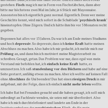
gestehen:
Fisch
mag ich nur in Form von Fischstäbchen, dann aber
bitte nur höchstens zwei Mal im Jahr, je 6 Stück mit Mayonnaise.
Ansonsten bin ich eigentlich ganz normal. Eigentlich. Denn wer meine
Geschichte kennt, wird mich sofort in die Schublade "
psychisch krank
"
hineinstopfen. Ohne Zögern. Und ich hätte ihm bis vor 3 Monaten recht
gegeben.
Begonnen hat alles vor 13 Jahren. Da war ich am Ende meines Studiums
und hoch
depressiv
. So depressiv, dass ich
keine Kraft
hatte meinen
Abschluss zu machen. Also habe ich mir gedacht, ich melde mich zur
Prüfung
an, und dann bin ich motiviert meine Magisterarbeit zu
schreiben. Gesagt, getan. Das Problem war nur, dass egal was mein
Verstand mir befohlen hat, ich
einfach keine Kraft
hatte, es
umzusetzen. Ich saß
stundenlang vor den Büchern
und habe auf eine
Seite gestarrt, unfähig etwas zu machen. Aber ich wollte auf keinen Fall
ohne
Abschluss
die Uni beenden! Das hat einen
riesigen Druck
in mir
aufgebaut, mit der Folge, dass ich einfach
nicht mehr leben
wollte.
Ich habe Rat bei Freunden gesucht und die haben gesagt, ich soll mich
unbedingt an Fachleute wenden, sie seien mit mir überfordert. Also
habe ich mich durchtelefoniert und landete am Ende in der
Institutsambulanz der
psychiatrischen
Klinik, die für mein