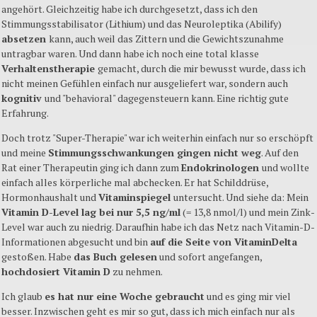
angehört. Gleichzeitig habe ich durchgesetzt, dass ich den
Stimmungsstabilisator (Lithium) und das Neuroleptika (Abilify)
absetzen
kann, auch weil das Zittern und die Gewichtszunahme
untragbar waren. Und dann habe ich noch eine total klasse
Verhaltenstherapie
gemacht, durch die mir bewusst wurde, dass ich
nicht meinen Gefühlen einfach nur ausgeliefert war, sondern auch
kognitiv
und "behavioral" dagegensteuern kann. Eine richtig gute
Erfahrung.
Doch trotz "Super-Therapie" war ich weiterhin einfach nur so erschöpft
und meine
Stimmungsschwankungen gingen nicht weg
. Auf den
Rat einer Therapeutin ging ich dann zum
Endokrinologen
und wollte
einfach alles körperliche mal abchecken. Er hat Schilddrüse,
Hormonhaushalt und
Vitaminspiegel
untersucht. Und siehe da: Mein
Vitamin D-Level lag bei nur 5,5 ng/ml
(= 13,8 nmol/l) und mein Zink-
Level war auch zu niedrig. Daraufhin habe ich das Netz nach Vitamin-D-
Informationen abgesucht und bin
auf die Seite von VitaminDelta
gestoßen. Habe
das Buch gelesen
und sofort angefangen,
hochdosiert Vitamin D
zu nehmen.
Ich glaub
es hat nur eine Woche gebraucht
und es ging mir viel
besser. Inzwischen geht es mir so gut, dass ich mich einfach nur als