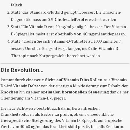
falsch
Statt "das Standard-Blutbild genügt" ... besser: Die Ursachen-
Diagnostik muss um
25-Cholecalciferol
erweitert werden
Statt "Ein Vitamin D von 20 ng/ml genügt" ... besser: Der Vitamin-
D-Spiegel ist meist erst
oberhalb von 40 ng/ml
antidepressiv.
Statt: "Kaufen Sie sich Vitamin-D-Tablette zu 1000 Einheiten"...
besser: Um über 40 ng/ml zu gelangen, muß
die Vitamin-D-
Therapie
nach Körpergewicht berechnet werden.
Die
Revolution...
kommt durch eine
neue Sicht auf Vitamin D
ins Rollen. Aus
Vitamin
D
wird Vitamin
Delta:
von der einstigen Minidosierung zum
Erhalt der
Knochen
hin zu einer
optimalen hormonellen Steuerung
dank einer
Orientierung am Vitamin-D-Spiegel.
Die neue Sichtweise besteht auch darin, bei zahlreichen
Krankheitsbildern
als Erstes
zu prüfen, ob eine unbedenkliche
therapeutische Steigerung
des Vitamin D-Spiegels auf tropische
Werte von 40-60 ng/ml das Krankheitsbild positiv beeinflußen
kann
.