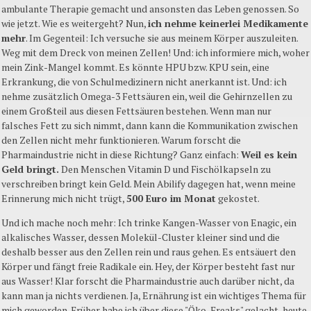
ambulante Therapie gemacht und ansonsten das Leben genossen. So
wie jetzt. Wie es weitergeht? Nun,
ich nehme keinerlei Medikamente
mehr
. Im Gegenteil: Ich versuche sie aus meinem Körper auszuleiten.
Weg mit dem Dreck von meinen Zellen! Und: ich informiere mich, woher
mein Zink-Mangel kommt. Es könnte HPU bzw. KPU sein, eine
Erkrankung, die von Schulmedizinern nicht anerkannt ist. Und: ich
nehme zusätzlich Omega-3 Fettsäuren ein, weil die Gehirnzellen zu
einem Großteil aus diesen Fettsäuren bestehen. Wenn man nur
falsches Fett zu sich nimmt, dann kann die Kommunikation zwischen
den Zellen nicht mehr funktionieren. Warum forscht die
Pharmaindustrie nicht in diese Richtung? Ganz einfach:
Weil es kein
Geld bringt.
Den Menschen Vitamin D und Fischölkapseln zu
verschreiben bringt kein Geld. Mein Abilify dagegen hat, wenn meine
Erinnerung mich nicht trügt,
500 Euro im Monat
gekostet.
Und ich mache noch mehr: Ich trinke Kangen-Wasser von Enagic, ein
alkalisches Wasser, dessen Molekül-Cluster kleiner sind und die
deshalb besser aus den Zellen rein und raus gehen. Es entsäuert den
Körper und fängt freie Radikale ein. Hey, der Körper besteht fast nur
aus Wasser! Klar forscht die Pharmaindustrie auch darüber nicht, da
kann man ja nichts verdienen. Ja, Ernährung ist ein wichtiges Thema für
mich geworden. Früher habe ich über diese "Öko-Freaks" gelacht, heute,