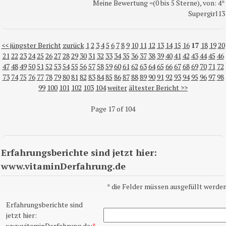
Meine Bewertung =(0 bis 5 Sterne), von: 4*
Supergirl13
<< jüngster Bericht
zurück
1
2
3
4
5
6
7
8
9
10
11
12
13
14
15
16
17
18
19
20
21
22
23
24
25
26
27
28
29
30
31
32
33
34
35
36
37
38
39
40
41
42
43
44
45
46
47
48
49
50
51
52
53
54
55
56
57
58
59
60
61
62
63
64
65
66
67
68
69
70
71
72
73
74
75
76
77
78
79
80
81
82
83
84
85
86
87
88
89
90
91
92
93
94
95
96
97
98
99
100
101
102
103
104
weiter
ältester Bericht >>
Page 17 of 104
Erfahrungsberichte sind jetzt hier:
www.vitaminDerfahrung.de
*
die Felder müssen ausgefüllt werden
Erfahrungsberichte sind
jetzt hier:
www.vitaminDerfahrung.de:
*