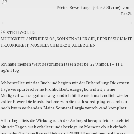
Meine Bewertung =(0 bis 5 Sterne), von: 4
TanZie
STICHWORTE:
MÜDIGKEIT, ANTRIEBSLOS, SONNENALLERGIE, DEPRESSION MIT
TRAURIGKEIT, MUSKELSCHMERZE, ALLERGIEN
_____________________________________________
Ich habe meinen Wert bestimmen lassen der bei 27,9 nmol/l = 11,1
ng/ml lag.
Ich bestellte mir das Buch und beginn mit der Behandlung. Die ersten
Tage verspürte ich eine Fröhlichkeit, Ausgeglichenheit, meine
Müdigkeit war so gut wie weg ..und ich fühlte mich mal endlich wieder
voller Power. Die Muskelschmerzen die mich sonst plagten sind nur
noch kaum vorhanden. Meine Sonnenallergie verschwand komplett.
Allerdings ließ die Wirkung nach der Anfangstherapie leider nach, ich
bin seit Tagen auch erkältet und überlege im Moment ob ich einfach
mal jeden Tag eine Kapsel Dekristol 20 000 IE einnehmen soll, wäre