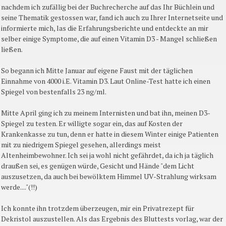
nachdem ich zufällig bei der Buchrecherche auf das Ihr Büchlein und
seine Thematik gestossen war, fand ich auch zu Ihrer Internetseite und
informierte mich, las die Erfahrungsberichte und entdeckte an mir
selber einige Symptome, die auf einen Vitamin D3 - Mangel schließen
ließen.
So begann ich Mitte Januar auf eigene Faust mit der täglichen
Einnahme von 4000 i.E. Vitamin D3. Laut Online-Test hatte ich einen
Spiegel von bestenfalls 23 ng/ml.
Mitte April ging ich zu meinem Internisten und bat ihn, meinen D3-
Spiegel zu testen. Er willigte sogar ein, das auf Kosten der
Krankenkasse zu tun, denn er hatte in diesem Winter einige Patienten
mit zu niedrigem Spiegel gesehen, allerdings meist
Altenheimbewohner. Ich sei ja wohl nicht gefährdet, da ich ja täglich
draußen sei, es genügen würde, Gesicht und Hände "dem Licht
auszusetzen, da auch bei bewölktem Himmel UV-Strahlung wirksam
werde...."(!!)
Ich konnte ihn trotzdem überzeugen, mir ein Privatrezept für
Dekristol auszustellen. Als das Ergebnis des Bluttests vorlag, war der