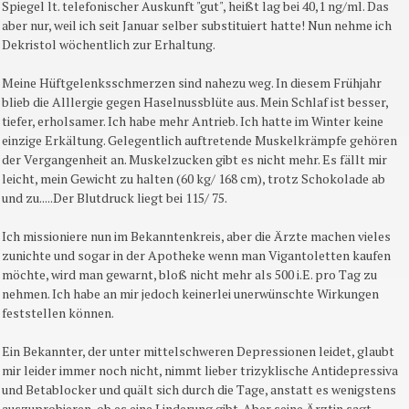
Spiegel lt. telefonischer Auskunft "gut", heißt lag bei 40,1 ng/ml. Das
aber nur, weil ich seit Januar selber substituiert hatte! Nun nehme ich
Dekristol wöchentlich zur Erhaltung.
Meine Hüftgelenksschmerzen sind nahezu weg. In diesem Frühjahr
blieb die Alllergie gegen Haselnussblüte aus. Mein Schlaf ist besser,
tiefer, erholsamer. Ich habe mehr Antrieb. Ich hatte im Winter keine
einzige Erkältung. Gelegentlich auftretende Muskelkrämpfe gehören
der Vergangenheit an. Muskelzucken gibt es nicht mehr. Es fällt mir
leicht, mein Gewicht zu halten (60 kg/ 168 cm), trotz Schokolade ab
und zu.....Der Blutdruck liegt bei 115/ 75.
Ich missioniere nun im Bekanntenkreis, aber die Ärzte machen vieles
zunichte und sogar in der Apotheke wenn man Vigantoletten kaufen
möchte, wird man gewarnt, bloß nicht mehr als 500 i.E. pro Tag zu
nehmen. Ich habe an mir jedoch keinerlei unerwünschte Wirkungen
feststellen können.
Ein Bekannter, der unter mittelschweren Depressionen leidet, glaubt
mir leider immer noch nicht, nimmt lieber trizyklische Antidepressiva
und Betablocker und quält sich durch die Tage, anstatt es wenigstens
auszuprobieren, ob es eine Linderung gibt. Aber seine Ärztin sagt,