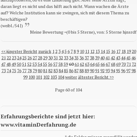
daran liegt es nicht und das hilft auch nicht. Wann wachen die Ärzte
auf? Welche Institution kann sie zwingen, sich mit diesem Thema zu
beschäftigen?
(weibl./54 J)
Meine Bewertung =(0 bis 5 Sterne), von: 5 Sterne hjnsrdf
<< jüngster Bericht
zurück
1
2
3
4
5
6
7
8
9
10
11
12
13
14
15
16
17
18
19
20
21
22
23
24
25
26
27
28
29
30
31
32
33
34
35
36
37
38
39
40
41
42
43
44
45
46
47
48
49
50
51
52
53
54
55
56
57
58
59
60
61
62
63
64
65
66
67
68
69
70
71
72
73
74
75
76
77
78
79
80
81
82
83
84
85
86
87
88
89
90
91
92
93
94
95
96
97
98
99
100
101
102
103
104
weiter
ältester Bericht >>
Page 60 of 104
Erfahrungsberichte sind jetzt hier:
www.vitaminDerfahrung.de
*
die Felder müssen ausgefüllt werden