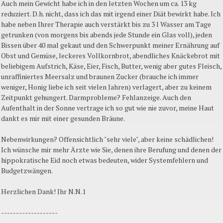
Auch mein Gewicht habe ich in den letzten Wochen um ca. 13 kg
reduziert. D.h. nicht, dass ich das mit irgend einer Diät bewirkt habe. Ich
habe neben Ihrer Therapie auch verstärkt bis zu 3 l Wasser am Tage
getrunken (von morgens bis abends jede Stunde ein Glas voll), jeden
Bissen über 40 mal gekaut und den Schwerpunkt meiner Ernährung auf
Obst und Gemüse, leckeres Vollkornbrot, abendliches Knäckebrot mit
beliebigem Aufstrich, Käse, Eier, Fisch, Butter, wenig aber gutes Fleisch,
unraffiniertes Meersalz und braunen Zucker (brauche ich immer
weniger, Honig liebe ich seit vielen Jahren) verlagert, aber zu keinem
Zeitpunkt gehungert. Darmprobleme? Fehlanzeige. Auch den
Aufenthalt in der Sonne vertrage ich so gut wie nie zuvor, meine Haut
dankt es mir mit einer gesunden Bräune.
Nebenwirkungen? Offensichtlich "sehr viele", aber keine schädlichen!
Ich wünsche mir mehr Ärzte wie Sie, denen ihre Berufung und denen der
hippokratische Eid noch etwas bedeuten, wider Systemfehlern und
Budgetzwängen.
Herzlichen Dank! Ihr N.N.1
-------------------