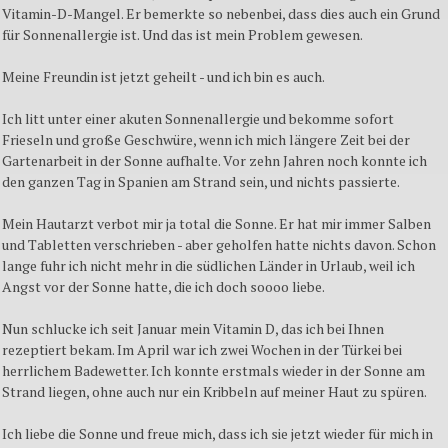
Vitamin-D-Mangel. Er bemerkte so nebenbei, dass dies auch ein Grund
für Sonnenallergie ist. Und das ist mein Problem gewesen.
Meine Freundin ist jetzt geheilt - und ich bin es auch.
Ich litt unter einer akuten Sonnenallergie und bekomme sofort
Frieseln und große Geschwüre, wenn ich mich längere Zeit bei der
Gartenarbeit in der Sonne aufhalte. Vor zehn Jahren noch konnte ich
den ganzen Tag in Spanien am Strand sein, und nichts passierte.
Mein Hautarzt verbot mir ja total die Sonne. Er hat mir immer Salben
und Tabletten verschrieben - aber geholfen hatte nichts davon. Schon
lange fuhr ich nicht mehr in die südlichen Länder in Urlaub, weil ich
Angst vor der Sonne hatte, die ich doch soooo liebe.
Nun schlucke ich seit Januar mein Vitamin D, das ich bei Ihnen
rezeptiert bekam. Im April war ich zwei Wochen in der Türkei bei
herrlichem Badewetter. Ich konnte erstmals wieder in der Sonne am
Strand liegen, ohne auch nur ein Kribbeln auf meiner Haut zu spüren.
Ich liebe die Sonne und freue mich, dass ich sie jetzt wieder für mich in