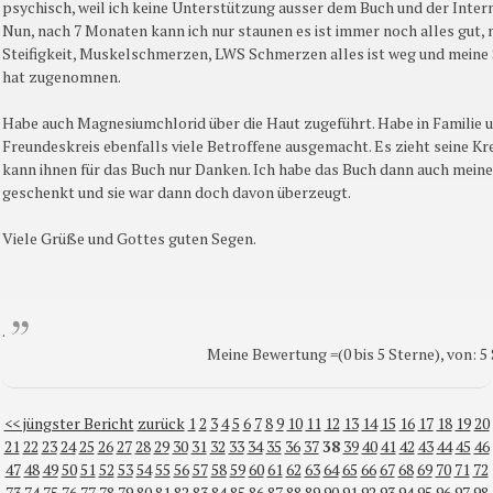
psychisch, weil ich keine Unterstützung ausser dem Buch und der Intern
Nun, nach 7 Monaten kann ich nur staunen es ist immer noch alles gut,
Steifigkeit, Muskelschmerzen, LWS Schmerzen alles ist weg und meine 
hat zugenomnen.
Habe auch Magnesiumchlorid über die Haut zugeführt. Habe in Familie 
Freundeskreis ebenfalls viele Betroffene ausgemacht. Es zieht seine Kre
kann ihnen für das Buch nur Danken. Ich habe das Buch dann auch mein
geschenkt und sie war dann doch davon überzeugt.
Viele Grüße und Gottes guten Segen.
.
Meine Bewertung =(0 bis 5 Sterne), von: 5 
<< jüngster Bericht
zurück
1
2
3
4
5
6
7
8
9
10
11
12
13
14
15
16
17
18
19
20
21
22
23
24
25
26
27
28
29
30
31
32
33
34
35
36
37
38
39
40
41
42
43
44
45
46
47
48
49
50
51
52
53
54
55
56
57
58
59
60
61
62
63
64
65
66
67
68
69
70
71
72
73
74
75
76
77
78
79
80
81
82
83
84
85
86
87
88
89
90
91
92
93
94
95
96
97
98