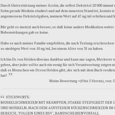
Durch Unterstützung meiner Ärztin, die selbst Dekristol 20 000 nimmt
Sohn gerade Medizin studiert und auf dem neuesten Stand ist, konnte ic
angemessene Dekristolgaben, meinem Wert auf 47 ng/ml erhöhen und h
Mir geht es mental auch besser, so daß keine andere Medikation weiter n
Nebenwirkungen gab es keine.
Habe es auch meiner Familie empfohlen, die nach Testung erschrocken 
so niedrigen Wert von 10 ng/ml, bei einem Alter von 35 zu haben.
Ich bin Dr. von Helden überaus dankbar und kann nur sagen, Meckerer 
geben, aber jeder sollte auch ein wenig für sich Verantwortung zeigen un
daß es Menschen wie Dr.von Helden gibt, der sich mit dem Buch verdie
hat!
Meine Bewertung =(0 bis 5 Sterne), von: 
STICHWORTE:
MUSKELSCHMERZEN MIT KRÄMPFEN, STARKE STEIFIGKEIT DER 
UND MUSKELN, NACH DEM AUFSTEHEN RÜCKENSCHMERZEN IM 
BEREICH, "FOLGEN EINES BSV", BANDSCHEIBENVORFALL