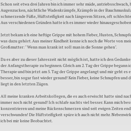
Schon seit etwa drei Jahren bin ich immer sehr müde, antriebsschwach, 
Augenzucken, nächtliche Wadenkrämpfe, Krämpfe in der Bauchmuskula
schmerzende Füße, Hüftsteifigkeit nach längerem Sitzen, oft schlechte
Aus verschiedenen Gründen hatte ich es immer wieder hinausgeschoben
Jetzt bekam ich eine heftige Grippe mit hohem Fieber, Husten, Schnupf
was dazu gehört. Aus meiner Kindheit kenne ich noch die Worte von mei
Großmutter: " Wenn man krank ist soll man in die Sonne gehen".
Da es aber zu dieser Jahreszeit nicht möglich ist, hatte ich den Gedanken
der Anfangstherapie zu beginnen. Gleich am 2. Tag der Grippe begann ic
Therapie und bin jetzt am 5. Tag der Grippe angelangt und mir geht es 
besser, bin sogar fast wieder gesund! Kein Fieber, keine Schnupfen und 
liegt in den letzten Zügen.
All meine kranken Arbeitskollegen, die es auch erwischt hatte sind nac
immer noch nicht gesund! Ich schlafe nachts viel besser. Kann mich bes
konzentrieren und meine Rückenschmerzen sind seit ewigen Zeiten end
verschwunden! Die Hüftsteifigkeit spüre ich auch nicht mehr. Nebenwir
ich bei mir keine Beobachtet.