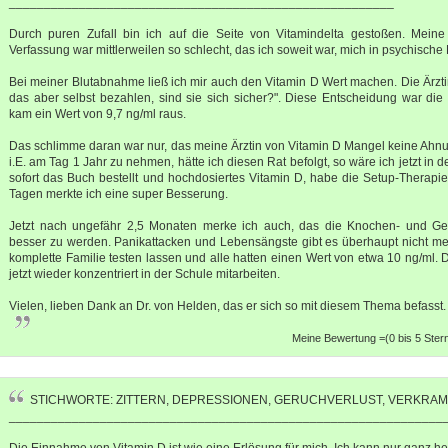
_______________________________________________________
Durch puren Zufall bin ich auf die Seite von Vitamindelta gestoßen. Meine 
Verfassung war mittlerweilen so schlecht, das ich soweit war, mich in psychisch
Bei meiner Blutabnahme ließ ich mir auch den Vitamin D Wert machen. Die Ärzt
das aber selbst bezahlen, sind sie sich sicher?". Diese Entscheidung war di
kam ein Wert von 9,7 ng/ml raus.
Das schlimme daran war nur, das meine Ärztin von Vitamin D Mangel keine Ahnun
i.E. am Tag 1 Jahr zu nehmen, hätte ich diesen Rat befolgt, so wäre ich jetzt in d
sofort das Buch bestellt und hochdosiertes Vitamin D, habe die Setup-Therap
Tagen merkte ich eine super Besserung.
Jetzt nach ungefähr 2,5 Monaten merke ich auch, das die Knochen- und G
besser zu werden. Panikattacken und Lebensängste gibt es überhaupt nicht m
komplette Familie testen lassen und alle hatten einen Wert von etwa 10 ng/ml.
jetzt wieder konzentriert in der Schule mitarbeiten.
Vielen, lieben Dank an Dr. von Helden, das er sich so mit diesem Thema befasst.
Meine Bewertung =(0 bis 5 Ster
STICHWORTE: ZITTERN, DEPRESSIONEN, GERUCHVERLUST, VERKRA
______________________________________________________________
Die Einnahme von Vitamin D ist wie eine Erlösung für mich. Ich kann nur ganz he