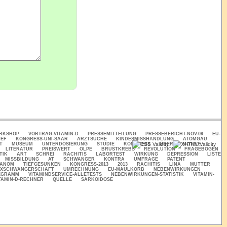
ORKSHOP
VORTRAG-VITAMIN-D
PRESSEMITTEILUNG
PRESSEBERICHT-NOV-09
EU-
IEF
KONGRESS-UNI-SAAR
ARZTSUCHE
KINDESMISSHANDLUNG
ATOMGAU
T
MUSEUM
UNTERDOSIERUNG
STUDIE
KONGRESS
ÜBER
MOTIVE
LITERATUR
PREISWERT
OLPE
BRUSTKREBS
REVOLUTION
FRAGEBOGEN
TIK
ART
SCHREI
RACHITIS
LABORTEST
WIRKUNG
DEPRESSION
LISTE
MISSBILDUNG
AT
SCHWANGER
KONTRA
UMFRAGE
PATENT
ANOM
TIEFGESUNKEN
KONGRESS-2013
2013
RACHITIS
LINA
MUTTER
2XSCHWANGERSCHAFT
UMRECHNUNG
EU-MAULKORB
NEBENWIRKUNGEN
EGRAMM
VITAMINDSERVICE-ALLETESTS
NEBENWIRKUNGEN-STATISTIK
VITAMIN-
TAMIN-D-RECHNER
QUELLE
SARKOIDOSE