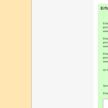
Erf
Erfa
jetzt
www
Erfa
jetzt
www
Erfa
jetzt
www
ein 
Sich
Erfa