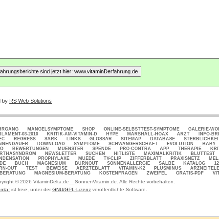
d by
RS Web Solutions
HRGANG
MANGELSYMPTOME
SHOP
ONLINE-SELBSTTEST-SYMPTOME
GALERIE-W
RLAMENT-03-2010
KRITIK-AM-VITAMIN-D
HYPE
MARSHALL-HOAX
ARZT
INFO-BR
EC
REGRESS
SARK
LINKS
GLOSSAR
SITEMAP
DATABASE
STERBLICHKEI
NNENDAUER
DOWNLOAD
SYMPTOME
SCHWANGERSCHAFT
EVOLUTION
BABY
FO
BEWERTUNGEN
MUENSTER
SPENDE
PRO-CONTRA
APP
THERAPIE
KRI
RTHASYNDROM
NEWSLETTER
SUCHEN
HITLISTE
MAXIMALKRITIK
BLUTTEST
NDENSATION
PROPHYLAXE
MUEDE
TV-CLIP
ZIFFERBLATT
PRAXISNETZ
MEL
DE
BUCH
MAGNESIUM
BURNOUT
SONNENALLERGIE
SALBE
KATALOG
1
RN-OUT
TEST
BEWEISE
AERZTEBLATT
VITAMIN-K2
PLUSMINUS
ARZNEITEL
-BERATUNG
MAGNESIUM-BERATUNG
KOSTENFRAGEN
ZWEIFEL
GRATIS-PDF
VI
yright © 2026 VitaminDelta.de__SonnenVitamin.de. Alle Rechte vorbehalten.
mla!
ist freie, unter der
GNU/GPL-Lizenz
veröffentlichte Software.