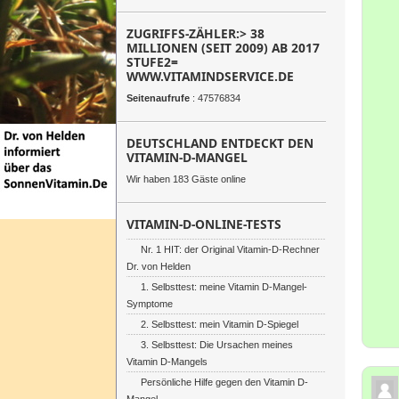
ZUGRIFFS-ZÄHLER:> 38
MILLIONEN (SEIT 2009) AB 2017
STUFE2=
WWW.VITAMINDSERVICE.DE
Seitenaufrufe
: 47576834
DEUTSCHLAND ENTDECKT DEN
VITAMIN-D-MANGEL
Wir haben 183 Gäste online
VITAMIN-D-ONLINE-TESTS
Nr. 1 HIT: der Original Vitamin-D-Rechner
Dr. von Helden
1. Selbsttest: meine Vitamin D-Mangel-
Symptome
2. Selbsttest: mein Vitamin D-Spiegel
3. Selbsttest: Die Ursachen meines
Vitamin D-Mangels
Persönliche Hilfe gegen den Vitamin D-