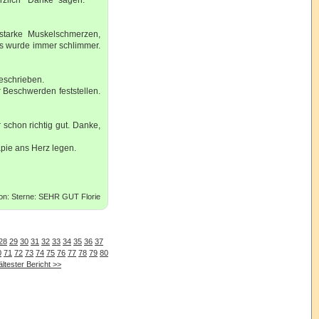
 starke Muskelschmerzen,
 Es wurde immer schlimmer.
beschrieben.
 Beschwerden feststellen.
schon richtig gut. Danke,
pie ans Herz legen.
von: Sterne: SEHR GUT Florie
28
29
30
31
32
33
34
35
36
37
0
71
72
73
74
75
76
77
78
79
80
ältester Bericht >>