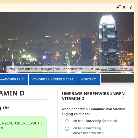
Smog - verhindert die Erzeugung von SonnenVitamin D. Bild von
www.sonnenvitamin.de
min-D-THERAPIE
KONGRESS KREFELD 2014
KONTAKT
TAMIN D
UMFRAGE NEBENWIRKUNGEN
VITAMIN D
g.de
Nach der ersten Einnahme von Vitamin
D ging es mir so:
Ich hatte kurzzeitig Kopfdruck
ERZEN, ÜBERGEWICHT,
EN
Ich hatte kurzzeitig
_________________
Muskelbeschwerden