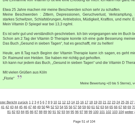
Etwa 25 Jahre machen mir meine Beschwerden schon sehr zu schaffen.
Meine Beschwerden : Zittern, Depressionen, Geruchverlust, Verkrampfung,
starkes Schwitzen, Schlafstörungen, Antriebslos, Müdigkeit, Kraftlos, und mehr.
Mein Vitamin D Spiegel war bei 13,3 ng/ml.
Es ist sehr gut und verständlich geschrieben. Ich bin vorgegangen wie im Buch 
Schon am 2.Tag der Vitamin D Therapie konnte ich eine gute Besserung meiner
Das Buch „Gesund in sieben Tagen“, hat es geschafft, mir zu helfen!
Heute, am 8.Tag nach Beginn der Vitamin Therapie kann ich sagen, es geht mir 
Dr. Raimund von Helden. Sie haben mir richtig gut geholfen.
Ich kann nur jedem das Buch, „Gesund in sieben Tagen“ und die Vitamin D Thera
Mit vielen Grüßen aus Köln
„Florie“
Meine Bewertung =(0 bis 5 Sterne), 
ster Bericht
zurück
1
2
3
4
5
6
7
8
9
10
11
12
13
14
15
16
17
18
19
20
21
22
23
24
25
26
27
41
42
43
44
45
46
47
48
49
50
51
52
53
54
55
56
57
58
59
60
61
62
63
64
65
66
67
68
69
7
81
82
83
84
85
86
87
88
89
90
91
92
93
94
95
96
97
98
99
100
101
102
103
104
weiter
Page 51 of 104