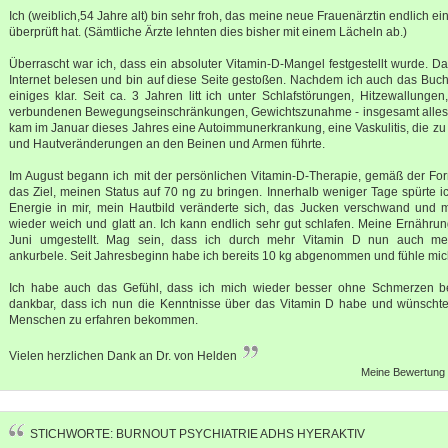
Ich (weiblich,54 Jahre alt) bin sehr froh, das meine neue Frauenärztin endlich e
überprüft hat. (Sämtliche Ärzte lehnten dies bisher mit einem Lächeln ab.)
Überrascht war ich, dass ein absoluter Vitamin-D-Mangel festgestellt wurde. D
Internet belesen und bin auf diese Seite gestoßen. Nachdem ich auch das Buc
einiges klar. Seit ca. 3 Jahren litt ich unter Schlafstörungen, Hitzewallung
verbundenen Bewegungseinschränkungen, Gewichtszunahme - insgesamt alles
kam im Januar dieses Jahres eine Autoimmunerkrankung, eine Vaskulitis, die 
und Hautveränderungen an den Beinen und Armen führte.
Im August begann ich mit der persönlichen Vitamin-D-Therapie, gemäß der Forme
das Ziel, meinen Status auf 70 ng zu bringen. Innerhalb weniger Tage spürte i
Energie in mir, mein Hautbild veränderte sich, das Jucken verschwand und me
wieder weich und glatt an. Ich kann endlich sehr gut schlafen. Meine Ernährun
Juni umgestellt. Mag sein, dass ich durch mehr Vitamin D nun auch me
ankurbele. Seit Jahresbeginn habe ich bereits 10 kg abgenommen und fühle mich
Ich habe auch das Gefühl, dass ich mich wieder besser ohne Schmerzen b
dankbar, dass ich nun die Kenntnisse über das Vitamin D habe und wünschte
Menschen zu erfahren bekommen.
Vielen herzlichen Dank an Dr. von Helden
Meine Bewertung =
STICHWORTE: BURNOUT PSYCHIATRIE ADHS HYERAKTIV