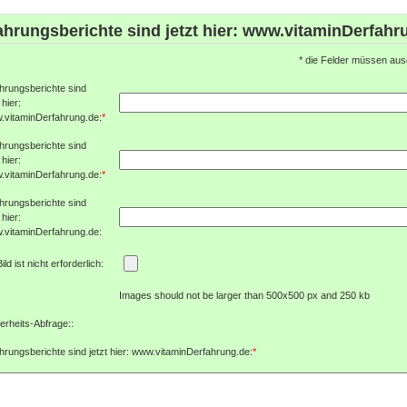
ahrungsberichte sind jetzt hier: www.vitaminDerfahr
*
die Felder müssen ausg
hrungsberichte sind
 hier:
.vitaminDerfahrung.de:
*
hrungsberichte sind
 hier:
.vitaminDerfahrung.de:
*
hrungsberichte sind
 hier:
.vitaminDerfahrung.de:
Bild ist nicht erforderlich:
Images should not be larger than 500x500 px and 250 kb
erheits-Abfrage::
hrungsberichte sind jetzt hier: www.vitaminDerfahrung.de:
*