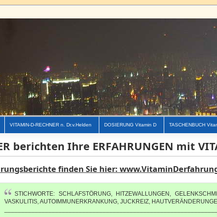
VITAMIN-D-RECHNER n. Dr.v.Helden
DOSIERUNG Vitamin D
TASCHENBUCH Vita
ER berichten Ihre ERFAHRUNGEN mit VI
hrungsberichte finden Sie hier: www.VitaminDerfahrun
STICHWORTE: SCHLAFSTÖRUNG, HITZEWALLUNGEN, GELENKSCHM
VASKULITIS, AUTOIMMUNERKRANKUNG, JUCKREIZ, HAUTVERÄNDERUNG
______________________________________________________________