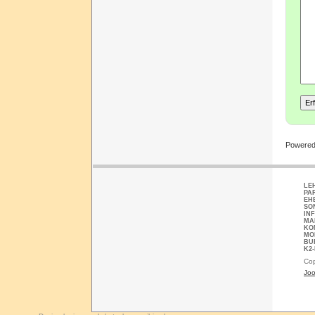
Powere
LE
PA
EH
SO
IN
MA
KO
MO
BU
K2
Cop
Joo