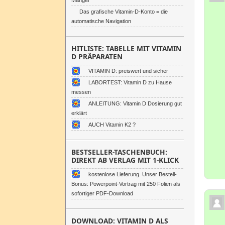
Mangel
Das grafische Vitamin-D-Konto = die
automatische Navigation
HITLISTE: TABELLE MIT VITAMIN
D PRÄPARATEN
VITAMIN D: preiswert und sicher
LABORTEST: Vitamin D zu Hause
messen
ANLEITUNG: Vitamin D Dosierung gut
erklärt
AUCH Vitamin K2 ?
BESTSELLER-TASCHENBUCH:
DIREKT AB VERLAG MIT 1-KLICK
kostenlose Lieferung. Unser Bestell-
Bonus: Powerpoint-Vortrag mit 250 Folien als
sofortiger PDF-Download
DOWNLOAD: VITAMIN D ALS