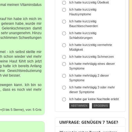
Ich hatte kurzzeitig Übelkeit
inmal meinen Vitaminstatus
Ich hatte kurzzeitig
Hautsymptome
arauf hin habe ich mich im
Ich hatte kurzzeitig
h gelesen habe, wurde mir
Bauchbeschwerden
en, Gelenkschmerzen damit
 sehr unangenehm. Hinzu
Ich hatte kurzzeitig
zu schlimmen Schwellungen
Schlafstörungen
Ich hatte kurzzeitig vermehrte
Müdigkeit
l - ich selbst stellte mir
ch schon wieder viel mehr
Ich hatte kurzzeitig Schmerzen
ine Haut fühlt sich jetzt
Ich hatte mehrtägig eines dieser
g hatte ich bereits Anfang
Symptome
ine Gewichtsreduzierung
 viel besser.
Ich hatte mehrtägig 2 dieser
Symptome
ewegen kann. Ich bin so
Ich hatte mehrtägig 3 oder mehr
, dass es noch viel mehr
dieser Symptome
Ich habe gar keine Nachteile erlebt
(0 bis 5 Sterne), von: 5 Gris
UMFRAGE: GENÜGEN 7 TAGE?