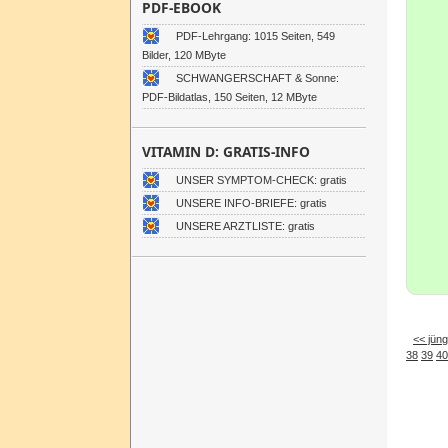
PDF-EBOOK
PDF-Lehrgang: 1015 Seiten, 549
Bilder, 120 MByte
SCHWANGERSCHAFT & Sonne:
PDF-Bildatlas, 150 Seiten, 12 MByte
VITAMIN D: GRATIS-INFO
UNSER SYMPTOM-CHECK: gratis
UNSERE INFO-BRIEFE: gratis
UNSERE ARZTLISTE: gratis
<< jüng
38
39
40