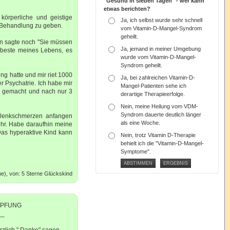
"Gesund in sieben Tagen" - wer kann
etwas berichten?
körperliche und geistige
Ja, ich selbst wurde sehr schnell
e Behandlung zu geben.
vom Vitamin-D-Mangel-Syndrom
geheilt.
in sagte noch "Sie müssen
Ja, jemand in meiner Umgebung
e beste meines Lebens, es
wurde vom Vitamin-D-Mangel-
Syndrom geheilt.
g hatte und mir riet 1000
Ja, bei zahlreichen Vitamin-D-
er Psychatrie. Ich habe mir
Mangel-Patienten sehe ich
ie gemacht und nach nur 3
derartige Therapieerfolge.
Nein, meine Heilung vom VDM-
Syndrom dauerte deutlich länger
elenkschmerzen anfangen
als eine Woche.
ehr. Habe daraufhin meine
 Das hyperaktive Kind kann
Nein, trotz Vitamin D-Therapie
behielt ich die "Vitamin-D-Mangel-
Symptome".
ne), von: 5 Sterne Glückskind
MPFUNG
__
rzlich " Danke" sagen.