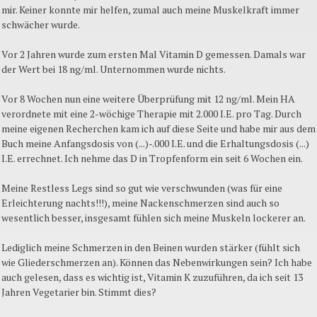
mir. Keiner konnte mir helfen, zumal auch meine Muskelkraft immer
schwächer wurde.
Vor 2 Jahren wurde zum ersten Mal Vitamin D gemessen. Damals war
der Wert bei 18 ng/ml. Unternommen wurde nichts.
Vor 8 Wochen nun eine weitere Überprüfung mit 12 ng/ml. Mein HA
verordnete mit eine 2-wöchige Therapie mit 2.000 I.E. pro Tag. Durch
meine eigenen Recherchen kam ich auf diese Seite und habe mir aus dem
Buch meine Anfangsdosis von (...)-.000 I.E. und die Erhaltungsdosis (...)
I.E. errechnet. Ich nehme das D in Tropfenform ein seit 6 Wochen ein.
Meine Restless Legs sind so gut wie verschwunden (was für eine
Erleichterung nachts!!!), meine Nackenschmerzen sind auch so
wesentlich besser, insgesamt fühlen sich meine Muskeln lockerer an.
Lediglich meine Schmerzen in den Beinen wurden stärker (fühlt sich
wie Gliederschmerzen an). Können das Nebenwirkungen sein? Ich habe
auch gelesen, dass es wichtig ist, Vitamin K zuzuführen, da ich seit 13
Jahren Vegetarier bin. Stimmt dies?