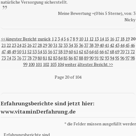
natürliche Versorgung sicherstellt.
Meine Bewertung =(0 bis 5 Sterne), von: 3
Nicky
<< jüngster Bericht
zurück
1
2
3
4
5
6
7
8
9
10
11
12
13
14
15
16
17
18
19
20
21
22
23
24
25
26
27
28
29
30
31
32
33
34
35
36
37
38
39
40
41
42
43
44
45
46
47
48
49
50
51
52
53
54
55
56
57
58
59
60
61
62
63
64
65
66
67
68
69
70
71
72
73
74
75
76
77
78
79
80
81
82
83
84
85
86
87
88
89
90
91
92
93
94
95
96
97
98
99
100
101
102
103
104
weiter
ältester Bericht >>
Page 20 of 104
Erfahrungsberichte sind jetzt hier:
www.vitaminDerfahrung.de
*
die Felder müssen ausgefüllt werden
Erfahrungsberichte sind