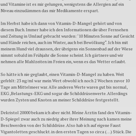
und Vitamine ist es mir gelungen, wenigstens die Allergien auf ein
Niveau einzudämmen das mir Medikamente erspart.
Im Herbst habe ich dann von Vitamin-D-Mangel gehört und von
diesem Buch. Immer habe ich den Informationen die über Fernsehen
und Zeitung in Umlauf gebracht wurden: "10 Minuten Sonne auf Gesicht
und Hände reichen, auch im Winter, auch bei Bewölkung“. Ich bin mit
meinem Hund viel draussen, der übrigens ein Sonnenbad auf der Wiese
nimmt sobald im Frühjahr die Sonne scheint. Ich gärtnere und wir
nehmen alle Mahlzeiten im Freien ein, wenn es das Wetter erlaubt.
So hätte ich nie geglaubt, einen Vitamin-D-Mangel zu haben. Weit
gefehlt: 23 ng/ml war mein Wert obwohl ich noch 2 Wochen zuvor 10
Tage am Mittelmeer war. Alle anderen Werte waren gut bis normal,
EKG ,Belastungs-EKG und sogar die Schilddrüsenwerte. Allerdings
wurden Zysten und Knoten an meiner Schilddrüse festgestellt.
Dekristol 20000 bekam ich aber nicht. Meine Ärztin fand den Vitamin-
D-Spiegel zwar auch zu niedrig aber ihrer Meinung nach kamen meine
Beschwerden von der Schilddrüse. Also hab ich auf eigene Faust
Vigantoletten geschluckt. in den ersten Tagen so circa (…) Stück. Die