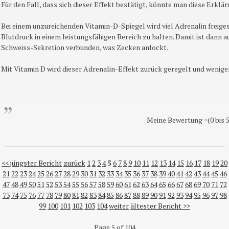
Für den Fall, dass sich dieser Effekt bestätigt, könnte man diese Erklä
Bei einem unzureichenden Vitamin-D-Spiegel wird viel Adrenalin freige
Blutdruck in einem leistungsfähigen Bereich zu halten. Damit ist dann a
Schweiss-Sekretion verbunden, was Zecken anlockt.
Mit Vitamin D wird dieser Adrenalin-Effekt zurück geregelt und wenige
Meine Bewertung =(0 bis 5
<< jüngster Bericht
zurück
1
2
3
4
5
6
7
8
9
10
11
12
13
14
15
16
17
18
19
20
21
22
23
24
25
26
27
28
29
30
31
32
33
34
35
36
37
38
39
40
41
42
43
44
45
46
47
48
49
50
51
52
53
54
55
56
57
58
59
60
61
62
63
64
65
66
67
68
69
70
71
72
73
74
75
76
77
78
79
80
81
82
83
84
85
86
87
88
89
90
91
92
93
94
95
96
97
98
99
100
101
102
103
104
weiter
ältester Bericht >>
Page 5 of 104