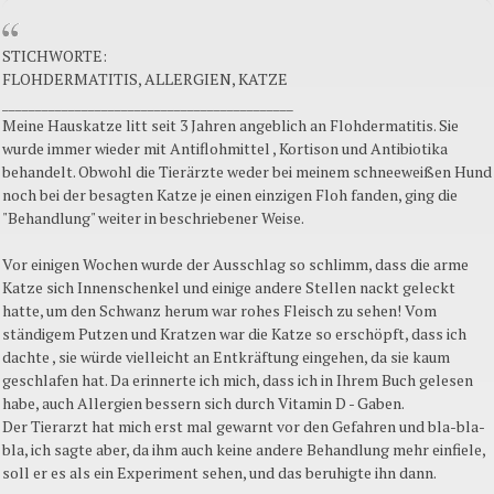
STICHWORTE:
FLOHDERMATITIS, ALLERGIEN, KATZE
____________________________________________
Meine Hauskatze litt seit 3 Jahren angeblich an Flohdermatitis. Sie
wurde immer wieder mit Antiflohmittel , Kortison und Antibiotika
behandelt. Obwohl die Tierärzte weder bei meinem schneeweißen Hund
noch bei der besagten Katze je einen einzigen Floh fanden, ging die
"Behandlung" weiter in beschriebener Weise.
Vor einigen Wochen wurde der Ausschlag so schlimm, dass die arme
Katze sich Innenschenkel und einige andere Stellen nackt geleckt
hatte, um den Schwanz herum war rohes Fleisch zu sehen! Vom
ständigem Putzen und Kratzen war die Katze so erschöpft, dass ich
dachte , sie würde vielleicht an Entkräftung eingehen, da sie kaum
geschlafen hat. Da erinnerte ich mich, dass ich in Ihrem Buch gelesen
habe, auch Allergien bessern sich durch Vitamin D - Gaben.
Der Tierarzt hat mich erst mal gewarnt vor den Gefahren und bla-bla-
bla, ich sagte aber, da ihm auch keine andere Behandlung mehr einfiele,
soll er es als ein Experiment sehen, und das beruhigte ihn dann.