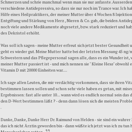
Schmerzen und schrie manchmal wenn man sie nur anfasste. Ausserdem
verschiedene Antidepressiva, so dass sie nur noch im Trance war. Ich h
Hilfe eines Heilpraktikers, der meiner Mutter über 4 Wochen 8 Injektio
Entgiftung und Stärkung von Herz , Nieren & Co. gab, die beiden Antide
noch viele andere Medikamente abgesetzt, bzw. stark reduziert und hab
des Dekristol erhöht.
Was soll ich sagen - meine Mutter erfreut sich jetzt bester Gesundheit 
geht es wieder gut. Meine Mutter hatte bei der letzten Messung 45 ng/
Schwestern und das Pflegepersonal sagen alle, dass es ein Wunder ist, 
meiner Mutter passiert ist - und mich nennen sie " Kleine Hexe" obwohl 
Vitamin D mit 20000 Einheiten war.....
Ich sage allen Leuten, die mir verdächtig vorkommen, dass sie ihren Vi
bestimmen lassen sollen und schon sehr viele haben es getan, mit mise
Ergebnissen: fast alle unter 10.... wann wird es endlich normal sein das
den D-Wert bestimmen läßt ? - denn dann lösen sich die meisten Proble
.
Danke, Danke, Danke Herr Dr. Raimund von Helden - sie sind ein wahrer
das ich nicht Ärztin geworden bin - dann wüßte ich jetzt was ich zu tun 
Menschenleben retten.