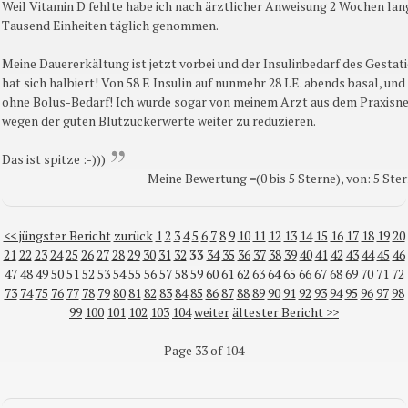
Weil Vitamin D fehlte habe ich nach ärztlicher Anweisung 2 Wochen lang
Tausend Einheiten täglich genommen.
Meine Dauererkältung ist jetzt vorbei und der Insulinbedarf des Gestat
hat sich halbiert! Von 58 E Insulin auf nunmehr 28 I.E. abends basal, un
ohne Bolus-Bedarf! Ich wurde sogar von meinem Arzt aus dem Praxisne
wegen der guten Blutzuckerwerte weiter zu reduzieren.
Das ist spitze :-)))
Meine Bewertung =(0 bis 5 Sterne), von: 5 Ste
<< jüngster Bericht
zurück
1
2
3
4
5
6
7
8
9
10
11
12
13
14
15
16
17
18
19
20
21
22
23
24
25
26
27
28
29
30
31
32
33
34
35
36
37
38
39
40
41
42
43
44
45
46
47
48
49
50
51
52
53
54
55
56
57
58
59
60
61
62
63
64
65
66
67
68
69
70
71
72
73
74
75
76
77
78
79
80
81
82
83
84
85
86
87
88
89
90
91
92
93
94
95
96
97
98
99
100
101
102
103
104
weiter
ältester Bericht >>
Page 33 of 104