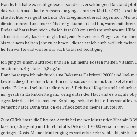
Hände. Ich habe es nicht gelesen - sondern verschlungen. Da stand plöt
das, was ich auch hatte. Ausserdem ging es meiner Mutter ( 83 ) so schle
alle dachten - es geht zu Ende. Die Ereignisse überschlugen sich. Mein
die sich rührend um unsere Mutter gekümmert hatten, waren mit ihrem
Ende und bettelten mich - die ich fast 600 km entfernt wohnte um Hilfe. 
ich im Internet, dass es möglich ist, eine Auszeit zur Pflege von Famili
bis zu einem halben Jahr zu nehmen - dieses tat ich auch, weil ich meine
helfen wollte und weil es mir auch total schlecht ging.
Ich ging zu einem Blutlabor und ließ auf meine Kosten meinen Vitamin 
bestimmen. Ergebnis - 5,8 ng/ml....
Dann besorgte ich mir durch eine Bekannte Dekristol 20000 und ließ mi
Leuten, die gut rechnen konnten die Dosis ausrechnen. Dann setzte ich 
in eine Ecke und schluckte die ersten 5 Dekristol Kugeln und beobachte
mir geschah. Es kribbelte ganz wenig unter der Haut und es war, als ob
irgendwie das Licht in meinem Kopf angeschaltet hätte. Das war alles, w
gemerkt hatte. Dann trat ich die Pflegezeit bei meiner Mutter an.
Zum Glück hatte die Rheuma-Ärztin bei meiner Mutter den Vitamin D 
lassen ( 5,6 ng/ml ) und ihr ebenfalls Dekristol 20000 verschrieben, aber
geringen Dosis. Meiner Mutter ging es weiterhin sehr schlecht, sie hatte