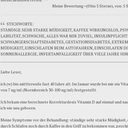
Meine Bewertung =(0 bis 5 Sterne), von: 5 
STICHWORTE:
STÄNDIGE SEHR STARKE MÜDIGKEIT, KAFFEE WIRKUNGSLOS, PS
LABILITÄT, SCHWÄCHE, ALLES WAR MIR ZUVIEL, INSULINPFLICHT
SCHWANGERSCHAFTSDIABETES, GESTATIONSDIABETES, EXTRE
MÜDIGKEIT, EINSCHLAFEN BEIM AUTOFAHREN, EINSCHLAFEN D
SONNENALLERGIE, INFEKTANFÄLLIGKEIT ÜBER VIELE JAHRE HI
__________________________________________________________________________
Liebe Leser,
ich (w) bin mittlerweile fast 40 Jahre alt. Im Januar wurde bei mir ein Vi
von 7 ng/ml (Normbereich 30-100 ng/ml) festgestellt.
Ich bekam eine berechnete Korrekturdosis Vitamin D auf einmal und na
ich wie neu geboren.
Meine Symptome vor der Behandlung: ständige sehr starke Müdigkeit, 
durch Schlafen noch durch Kaffee in den Griff zu bekommen war, psychi