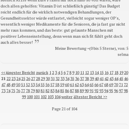
doch allen geholfen: Vitamin D ist schließlich günstig! Das Budget
reicht endlich für die wirklich notwendigen Behandlungen, der
Gesundheitssektor würde entlastet, vielleicht sogar weniger OP's,
wesentlich weniger Medikamente für die Senioren, die ja fast gar nicht
mehr raus kommen, und das beste: gut gelaunte Manschen mit
positiver Lebenseinstellung, denn wenn man sich fit fühlt geht doch
auch alles besser!
Meine Bewertung =(0 bis 5 Sterne), von: 5
selma
<< jüngster Bericht
zurück
1
2
3
4
5
6
7
8
9
10
11
12
13
14
15
16
17
18
19
20
21
22
23
24
25
26
27
28
29
30
31
32
33
34
35
36
37
38
39
40
41
42
43
44
45
46
47
48
49
50
51
52
53
54
55
56
57
58
59
60
61
62
63
64
65
66
67
68
69
70
71
72
73
74
75
76
77
78
79
80
81
82
83
84
85
86
87
88
89
90
91
92
93
94
95
96
97
98
99
100
101
102
103
104
weiter
ältester Bericht >>
Page 21 of 104