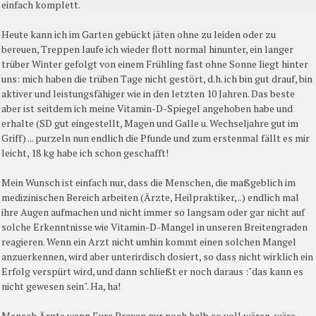
einfach komplett.
Heute kann ich im Garten gebückt jäten ohne zu leiden oder zu
bereuen, Treppen laufe ich wieder flott normal hinunter, ein langer
trüber Winter gefolgt von einem Frühling fast ohne Sonne liegt hinter
uns: mich haben die trüben Tage nicht gestört, d.h. ich bin gut drauf, bin
aktiver und leistungsfähiger wie in den letzten 10 Jahren. Das beste
aber ist seitdem ich meine Vitamin-D-Spiegel angehoben habe und
erhalte (SD gut eingestellt, Magen und Galle u. Wechseljahre gut im
Griff) ... purzeln nun endlich die Pfunde und zum erstenmal fällt es mir
leicht, 18 kg habe ich schon geschafft!
Mein Wunsch ist einfach nur, dass die Menschen, die maßgeblich im
medizinischen Bereich arbeiten (Ärzte, Heilpraktiker, ..) endlich mal
ihre Augen aufmachen und nicht immer so langsam oder gar nicht auf
solche Erkenntnisse wie Vitamin-D-Mangel in unseren Breitengraden
reagieren. Wenn ein Arzt nicht umhin kommt einen solchen Mangel
anzuerkennen, wird aber unterirdisch dosiert, so dass nicht wirklich ein
Erfolg verspürt wird, und dann schließt er noch daraus :"das kann es
nicht gewesen sein". Ha, ha!
Mensch Ärzte wenn Eure Praxen nur noch halb so voll wären, wäre