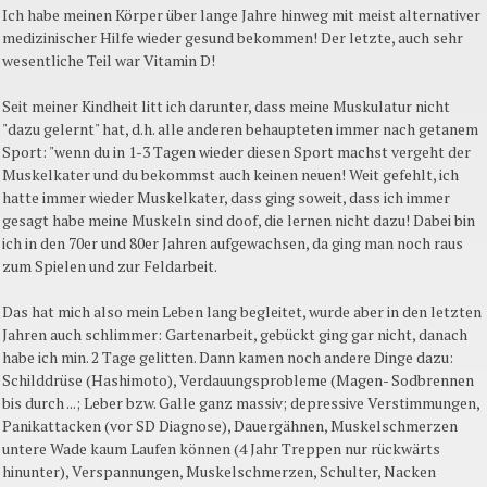
Ich habe meinen Körper über lange Jahre hinweg mit meist alternativer
medizinischer Hilfe wieder gesund bekommen! Der letzte, auch sehr
wesentliche Teil war Vitamin D!
Seit meiner Kindheit litt ich darunter, dass meine Muskulatur nicht
"dazu gelernt" hat, d.h. alle anderen behaupteten immer nach getanem
Sport: "wenn du in 1-3 Tagen wieder diesen Sport machst vergeht der
Muskelkater und du bekommst auch keinen neuen! Weit gefehlt, ich
hatte immer wieder Muskelkater, dass ging soweit, dass ich immer
gesagt habe meine Muskeln sind doof, die lernen nicht dazu! Dabei bin
ich in den 70er und 80er Jahren aufgewachsen, da ging man noch raus
zum Spielen und zur Feldarbeit.
Das hat mich also mein Leben lang begleitet, wurde aber in den letzten
Jahren auch schlimmer: Gartenarbeit, gebückt ging gar nicht, danach
habe ich min. 2 Tage gelitten. Dann kamen noch andere Dinge dazu:
Schilddrüse (Hashimoto), Verdauungsprobleme (Magen- Sodbrennen
bis durch ...; Leber bzw. Galle ganz massiv; depressive Verstimmungen,
Panikattacken (vor SD Diagnose), Dauergähnen, Muskelschmerzen
untere Wade kaum Laufen können (4 Jahr Treppen nur rückwärts
hinunter), Verspannungen, Muskelschmerzen, Schulter, Nacken