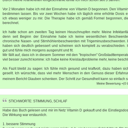
Vor 2 Monaten habe ich mit der Einnahme von Vitamin D begonnen. Den Vitamin
bestimmen lassen. Bis vor zwei Wochen habe ich täglich eine erhöhte Dosi
ich etwas weniger zu mir. Die Therapie habe ich gemäß Formel begonnen, die
berechnet.
Ich hatte schon am zweiten Tag keinen Heuschnupfen mehr. Meine Infektanfäll
denn seit Beginn der Einnahme habe ich keine wesentlichen Beschwerde
chronische Nasen- und Stirnhöhlenbeschwerden mit Trigeminusbeschwerden. D
haben sich deutlich gebessert und scheinen sich komplett zu verabschieden. I
gut und fühle mich morgens ausgeruht und fit.
Mir fällt auf, dass ich in diesem Sommer mit den "tropischen" Großstadttemper
viel besser zurecht komme: ich habe keine Kreislaufprobleme mehr, keine besch
Als Fazit bleibt zu sagen: Ich fühle mich gesund und kraftvoll, dazu haben s
gesellt. Ich wünschte, dass viel mehr Menschen in den Genuss dieser Erfah
meinem Bericht Glauben schenken. Der Schritt zur Gesundheit kann so einfach s
Meine Bewertung =(0 b
STICHWORTE: STIMMUNG, SCHLAF
__________________________________
Habe das Buch gelesen und mir im Netz Vitamin D gekauft und die Einstiegsdosi
Die Wirkung war erstaunlich.
1. bessere Stimmung