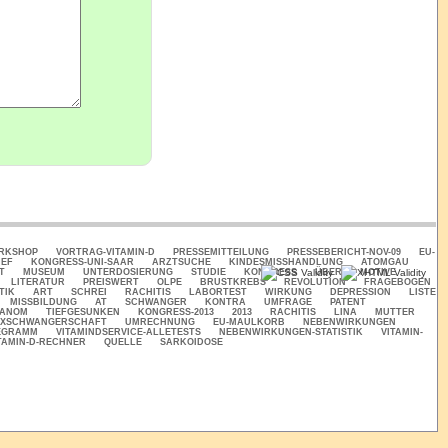
ORKSHOP
VORTRAG-VITAMIN-D
PRESSEMITTEILUNG
PRESSEBERICHT-NOV-09
EU-
IEF
KONGRESS-UNI-SAAR
ARZTSUCHE
KINDESMISSHANDLUNG
ATOMGAU
T
MUSEUM
UNTERDOSIERUNG
STUDIE
KONGRESS
ÜBER
MOTIVE
LITERATUR
PREISWERT
OLPE
BRUSTKREBS
REVOLUTION
FRAGEBOGEN
TIK
ART
SCHREI
RACHITIS
LABORTEST
WIRKUNG
DEPRESSION
LISTE
MISSBILDUNG
AT
SCHWANGER
KONTRA
UMFRAGE
PATENT
ANOM
TIEFGESUNKEN
KONGRESS-2013
2013
RACHITIS
LINA
MUTTER
2XSCHWANGERSCHAFT
UMRECHNUNG
EU-MAULKORB
NEBENWIRKUNGEN
EGRAMM
VITAMINDSERVICE-ALLETESTS
NEBENWIRKUNGEN-STATISTIK
VITAMIN-
TAMIN-D-RECHNER
QUELLE
SARKOIDOSE