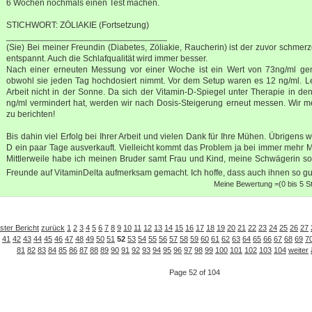
6 Wochen nochmals einen Test machen.
STICHWORT: ZÖLIAKIE (Fortsetzung)
_________________________________
(Sie) Bei meiner Freundin (Diabetes, Zöliakie, Raucherin) ist der zuvor sch
entspannt. Auch die Schlafqualität wird immer besser.
Nach einer erneuten Messung vor einer Woche ist ein Wert von 73ng/ml g
obwohl sie jeden Tag hochdosiert nimmt. Vor dem Setup waren es 12 ng/ml. Le
Arbeit nicht in der Sonne. Da sich der Vitamin-D-Spiegel unter Therapie in d
ng/ml vermindert hat, werden wir nach Dosis-Steigerung erneut messen. Wir 
zu berichten!
Bis dahin viel Erfolg bei Ihrer Arbeit und vielen Dank für Ihre Mühen. Übrigens
D ein paar Tage ausverkauft. Vielleicht kommt das Problem ja bei immer mehr 
Mittlerweile habe ich meinen Bruder samt Frau und Kind, meine Schwägerin s
Freunde auf VitaminDelta aufmerksam gemacht. Ich hoffe, dass auch ihnen so gut
Meine Bewertung =(0 bis 5 Ste
ster Bericht
zurück
1
2
3
4
5
6
7
8
9
10
11
12
13
14
15
16
17
18
19
20
21
22
23
24
25
26
27
41
42
43
44
45
46
47
48
49
50
51
52
53
54
55
56
57
58
59
60
61
62
63
64
65
66
67
68
69
7
81
82
83
84
85
86
87
88
89
90
91
92
93
94
95
96
97
98
99
100
101
102
103
104
weiter
Page 52 of 104