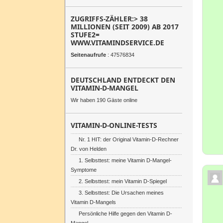
ZUGRIFFS-ZÄHLER:> 38
MILLIONEN (SEIT 2009) AB 2017
STUFE2=
WWW.VITAMINDSERVICE.DE
Seitenaufrufe
: 47576834
DEUTSCHLAND ENTDECKT DEN
VITAMIN-D-MANGEL
Wir haben 190 Gäste online
VITAMIN-D-ONLINE-TESTS
Nr. 1 HIT: der Original Vitamin-D-Rechner
Dr. von Helden
1. Selbsttest: meine Vitamin D-Mangel-
Symptome
2. Selbsttest: mein Vitamin D-Spiegel
3. Selbsttest: Die Ursachen meines
Vitamin D-Mangels
Persönliche Hilfe gegen den Vitamin D-