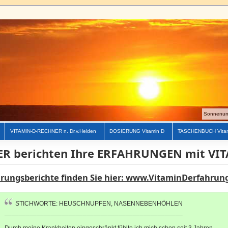
Sonnenunt
VITAMIN-D-RECHNER n. Dr.v.Helden
DOSIERUNG Vitamin D
TASCHENBUCH Vita
ER berichten Ihre ERFAHRUNGEN mit VI
hrungsberichte finden Sie hier: www.VitaminDerfahrun
STICHWORTE: HEUSCHNUPFEN, NASENNEBENHÖHLEN
__________________________________________________
Durch meine Krankheiten eingeschränkt fühlte ich mich schon seit 3 Jahren.