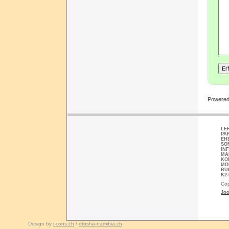
Powere
LE
PA
EH
SO
IN
MA
KO
MO
BU
K2
Cop
Joo
Design by
i-cons.ch
/
etosha-namibia.ch