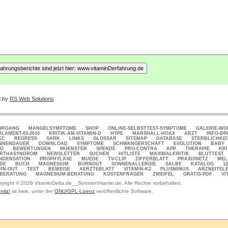
d by
RS Web Solutions
HRGANG
MANGELSYMPTOME
SHOP
ONLINE-SELBSTTEST-SYMPTOME
GALERIE-W
RLAMENT-03-2010
KRITIK-AM-VITAMIN-D
HYPE
MARSHALL-HOAX
ARZT
INFO-BR
EC
REGRESS
SARK
LINKS
GLOSSAR
SITEMAP
DATABASE
STERBLICHKEI
NNENDAUER
DOWNLOAD
SYMPTOME
SCHWANGERSCHAFT
EVOLUTION
BABY
FO
BEWERTUNGEN
MUENSTER
SPENDE
PRO-CONTRA
APP
THERAPIE
KRI
RTHASYNDROM
NEWSLETTER
SUCHEN
HITLISTE
MAXIMALKRITIK
BLUTTEST
NDENSATION
PROPHYLAXE
MUEDE
TV-CLIP
ZIFFERBLATT
PRAXISNETZ
MEL
DE
BUCH
MAGNESIUM
BURNOUT
SONNENALLERGIE
SALBE
KATALOG
1
RN-OUT
TEST
BEWEISE
AERZTEBLATT
VITAMIN-K2
PLUSMINUS
ARZNEITEL
-BERATUNG
MAGNESIUM-BERATUNG
KOSTENFRAGEN
ZWEIFEL
GRATIS-PDF
VI
yright © 2026 VitaminDelta.de__SonnenVitamin.de. Alle Rechte vorbehalten.
mla!
ist freie, unter der
GNU/GPL-Lizenz
veröffentlichte Software.