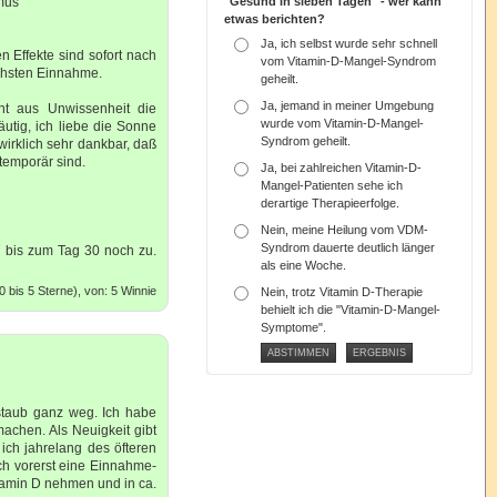
mus
"Gesund in sieben Tagen" - wer kann
etwas berichten?
Ja, ich selbst wurde sehr schnell
n Effekte sind sofort nach
vom Vitamin-D-Mangel-Syndrom
ächsten Einnahme.
geheilt.
Ja, jemand in meiner Umgebung
nt aus Unwissenheit die
wurde vom Vitamin-D-Mangel-
utig, ich liebe die Sonne
Syndrom geheilt.
wirklich sehr dankbar, daß
 temporär sind.
Ja, bei zahlreichen Vitamin-D-
Mangel-Patienten sehe ich
derartige Therapieerfolge.
Nein, meine Heilung vom VDM-
Syndrom dauerte deutlich länger
bis zum Tag 30 noch zu.
als eine Woche.
 bis 5 Sterne), von: 5 Winnie
Nein, trotz Vitamin D-Therapie
behielt ich die "Vitamin-D-Mangel-
Symptome".
sstaub ganz weg. Ich habe
achen. Als Neuigkeit gibt
ich jahrelang des öfteren
ich vorerst eine Einnahme-
itamin D nehmen und in ca.