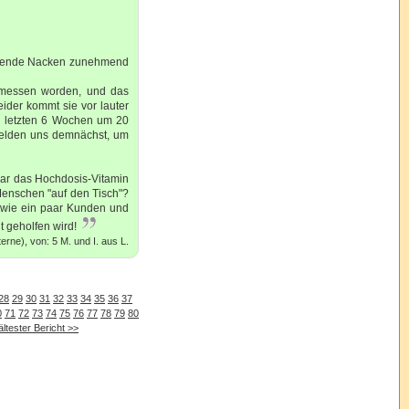
merzende Nacken zunehmend
emessen worden, und das
ider kommt sie vor lauter
en letzten 6 Wochen um 20
melden uns demnächst, um
 war das Hochdosis-Vitamin
Menschen "auf den Tisch"?
owie ein paar Kunden und
 geholfen wird!
rne), von: 5 M. und I. aus L.
28
29
30
31
32
33
34
35
36
37
0
71
72
73
74
75
76
77
78
79
80
ältester Bericht >>