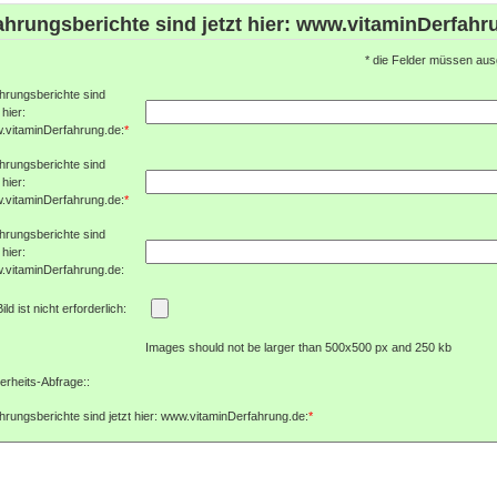
ahrungsberichte sind jetzt hier: www.vitaminDerfahr
*
die Felder müssen ausg
hrungsberichte sind
 hier:
.vitaminDerfahrung.de:
*
hrungsberichte sind
 hier:
.vitaminDerfahrung.de:
*
hrungsberichte sind
 hier:
.vitaminDerfahrung.de:
Bild ist nicht erforderlich:
Images should not be larger than 500x500 px and 250 kb
erheits-Abfrage::
hrungsberichte sind jetzt hier: www.vitaminDerfahrung.de:
*