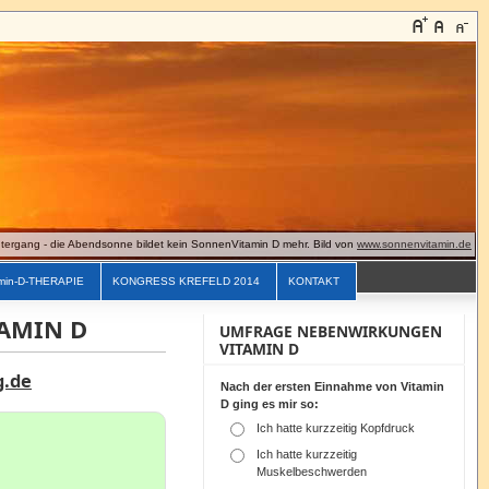
ergang - die Abendsonne bildet kein SonnenVitamin D mehr. Bild von
www.sonnenvitamin.de
min-D-THERAPIE
KONGRESS KREFELD 2014
KONTAKT
TAMIN D
UMFRAGE NEBENWIRKUNGEN
VITAMIN D
g.de
Nach der ersten Einnahme von Vitamin
D ging es mir so:
Ich hatte kurzzeitig Kopfdruck
Ich hatte kurzzeitig
Muskelbeschwerden