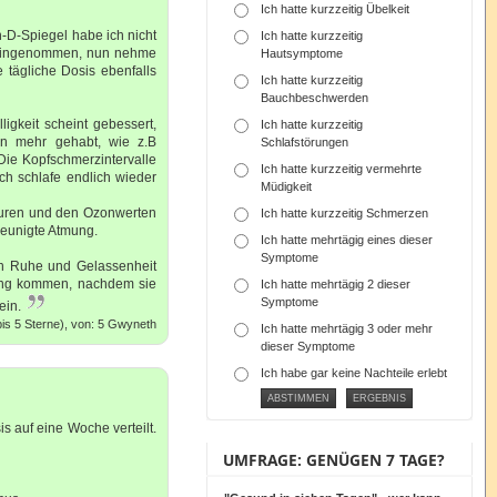
Ich hatte kurzzeitig Übelkeit
-D-Spiegel habe ich nicht
Ich hatte kurzzeitig
s eingenommen, nun nehme
Hautsymptome
 tägliche Dosis ebenfalls
Ich hatte kurzzeitig
Bauchbeschwerden
igkeit scheint gebessert,
Ich hatte kurzzeitig
n mehr gehabt, wie z.B
Schlafstörungen
ie Kopfschmerzintervalle
Ich hatte kurzzeitig vermehrte
ch schlafe endlich wieder
Müdigkeit
aturen und den Ozonwerten
Ich hatte kurzzeitig Schmerzen
leunigte Atmung.
Ich hatte mehrtägig eines dieser
Symptome
ich Ruhe und Gelassenheit
rung kommen, nachdem sie
Ich hatte mehrtägig 2 dieser
Symptome
ein.
is 5 Sterne), von: 5 Gwyneth
Ich hatte mehrtägig 3 oder mehr
dieser Symptome
Ich habe gar keine Nachteile erlebt
s auf eine Woche verteilt.
UMFRAGE: GENÜGEN 7 TAGE?