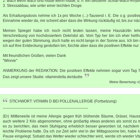
2. wach wenn wach und müde wenn müde, d. h. ein besserer Schlaf-Wach-Rhyt
3. Stressabbau, wie unter einer leichten Droge.
Als Erhaltungsdosis nehme ich 1x pro Woche (...)-Tausend i. E. Die o.g. positive
Einnahme wieder da, mir scheint aber dass die Wirkung rückläufig ist, bis zur n
Meinen Spiegel habe ich noch nicht testen lassen, meine Hausärztin leh
Verschreibung von hochdosiertem Dekristol ab. Vom Typ her bin ich eher hellhä
wegen der guten Stimmung, doch halte es nicht lange in der Sonne aus. Ich bin 
ich auf Ihre Entdeckung gestoßen bin, fürchte aber dass die positiven Effekte nur
Mit freundlichen Grüßen, vielen Dank
"Winnie"
ANMERKUNG der REDAKTION: Die posiitven Effekte nehmen sogar vom Tag 7 
Das zeigt unsere Studie: vitamindelta.de/studie
Meine Bewertung =(0
STICHWORT: VITAMIN D BEI POLLENALLERGIE (Fortsetzung)
_______________________________________
(Er) Mittlerweile ist meine Allergie gegen früh blühende Bäume, Gräser, Hau
auch weitere 2 Kilo abgenommen, ohne großartig etwas anderes als sonst zu m
es zu berichten, das mein Stuhlgang erheblich besser geworden ist, nachdem 
leichte Probleme hatte. Da ich zur Zeit sehr viel in der Mittagssonne bin, habe 
Pause eingelegt. Sobald das Wetter wieder schlechter wird, werde ich wieder V