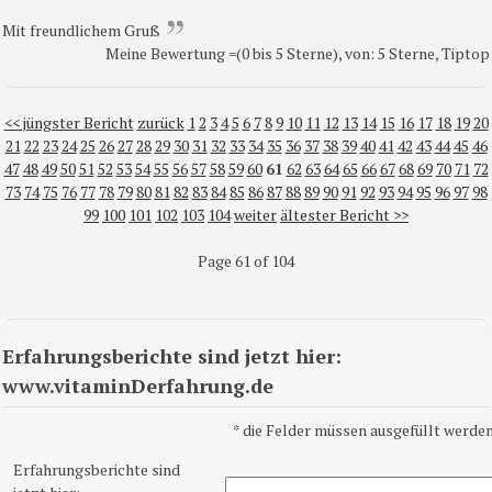
Mit freundlichem Gruß
Meine Bewertung =(0 bis 5 Sterne), von: 5 Sterne, Tiptop
<< jüngster Bericht
zurück
1
2
3
4
5
6
7
8
9
10
11
12
13
14
15
16
17
18
19
20
21
22
23
24
25
26
27
28
29
30
31
32
33
34
35
36
37
38
39
40
41
42
43
44
45
46
47
48
49
50
51
52
53
54
55
56
57
58
59
60
61
62
63
64
65
66
67
68
69
70
71
72
73
74
75
76
77
78
79
80
81
82
83
84
85
86
87
88
89
90
91
92
93
94
95
96
97
98
99
100
101
102
103
104
weiter
ältester Bericht >>
Page 61 of 104
Erfahrungsberichte sind jetzt hier:
www.vitaminDerfahrung.de
*
die Felder müssen ausgefüllt werden
Erfahrungsberichte sind