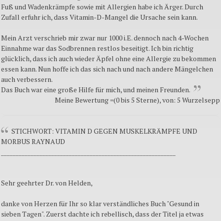
Fuß und Wadenkrämpfe sowie mit Allergien habe ich Ärger. Durch
Zufall erfuhr ich, dass Vitamin-D-Mangel die Ursache sein kann.
Mein Arzt verschrieb mir zwar nur 1000 i.E. dennoch nach 4-Wochen
Einnahme war das Sodbrennen restlos beseitigt. Ich bin richtig
glücklich, dass ich auch wieder Äpfel ohne eine Allergie zu bekommen
essen kann. Nun hoffe ich das sich nach und nach andere Mängelchen
auch verbessern.
Das Buch war eine große Hilfe für mich, und meinen Freunden.
Meine Bewertung =(0 bis 5 Sterne), von: 5 Wurzelsepp
STICHWORT: VITAMIN D GEGEN MUSKELKRÄMPFE UND
MORBUS RAYNAUD
___________________________________________________________
Sehr geehrter Dr. von Helden,
danke von Herzen für Ihr so klar verständliches Buch "Gesund in
sieben Tagen". Zuerst dachte ich rebellisch, dass der Titel ja etwas