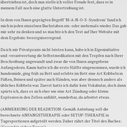
übertrieben ist, doch nun stelle ich voller Freude fest, dass er in
meinem Fall noch eine glatte Untertreibung ist.
In dem von Ihnen geprägten Begriff "M-A-N-O-S -Syndrom" fand ich
mich in jeden einzelnen Buchstaben ein- oder mehrmals wieder. Das gab
mir sehr zu denken und so machte ich den Test auf Iher Website mit
dem Ergebnis: besorgniserregend.
Da ich mir Privatpraxis nicht leisten kann, habe ich in Eigeninitiative
und -verantwortung die Selbstmedikation mit den Tropfen nach Ihrer
Beschreibung angewandt und zwar die von Ihnen angegebene
Anfangsdosis. Kaum hatte ich die erste Hälfte eingenommen, wurde ich
hundemüde, ging früh zu Bett und erlebte im Bett eine Art Kribbeln in
Füßen, Beinen und später auch Händen, was aber dennoch anders als
übliches Kribbeln war. Zuerst hatte ich dafür kein Vokabular, doch dann
spürte ich, dass es sich eher wie eine Art Zündung oder kleine
Explosion in den Zellen anfühlt, wunderbar, da arbeitet etwas.
(ANMERKUNG DER READKTION: Gemäß Anleitung soll die
berechnete ANFANGSTHERAPIE oder SETUP-THERAPIE in
Tagesportionen aufgeteilt werden. Daher rührt der Titel des Buches:
"Gesund in sieben Tagen")