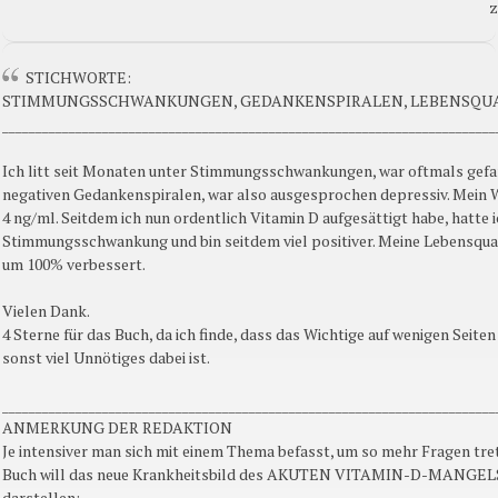
z
STICHWORTE:
STIMMUNGSSCHWANKUNGEN, GEDANKENSPIRALEN, LEBENSQUA
__________________________________________________________________________
Ich litt seit Monaten unter Stimmungsschwankungen, war oftmals gef
negativen Gedankenspiralen, war also ausgesprochen depressiv. Mein W
4 ng/ml. Seitdem ich nun ordentlich Vitamin D aufgesättigt habe, hatte 
Stimmungsschwankung und bin seitdem viel positiver. Meine Lebensqual
um 100% verbessert.
Vielen Dank.
4 Sterne für das Buch, da ich finde, dass das Wichtige auf wenigen Seiten
sonst viel Unnötiges dabei ist.
__________________________________________________________________________
ANMERKUNG DER REDAKTION
Je intensiver man sich mit einem Thema befasst, um so mehr Fragen tret
Buch will das neue Krankheitsbild des AKUTEN VITAMIN-D-MANGELS
darstellen: