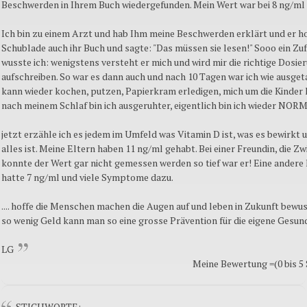
Beschwerden in Ihrem Buch wiedergefunden. Mein Wert war bei 8 ng/ml 
Ich bin zu einem Arzt und hab Ihm meine Beschwerden erklärt und er ho
Schublade auch ihr Buch und sagte: "Das müssen sie lesen!" Sooo ein Zufa
wusste ich: wenigstens versteht er mich und wird mir die richtige Dosie
aufschreiben. So war es dann auch und nach 10 Tagen war ich wie ausget
kann wieder kochen, putzen, Papierkram erledigen, mich um die Kinde
nach meinem Schlaf bin ich ausgeruhter, eigentlich bin ich wieder NOR
jetzt erzähle ich es jedem im Umfeld was Vitamin D ist, was es bewirkt 
alles ist. Meine Eltern haben 11 ng/ml gehabt. Bei einer Freundin, die Zwi
konnte der Wert gar nicht gemessen werden so tief war er! Eine andere
hatte 7 ng/ml und viele Symptome dazu.
.... hoffe die Menschen machen die Augen auf und leben in Zukunft bewus
so wenig Geld kann man so eine grosse Prävention für die eigene Gesund
LG
Meine Bewertung =(0 bis 5 
STICHWORTE: