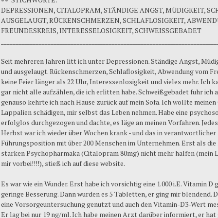
DEPRESSIONEN, CITALOPRAM, STÄNDIGE ANGST, MÜDIGKEIT, S
AUSGELAUGT, RÜCKENSCHMERZEN, SCHLAFLOSIGKEIT, ABWEN
FREUNDESKREIS, INTERESSELOSIGKEIT, SCHWEISSGEBADET
__________________________________________________________________________
Seit mehreren Jahren litt ich unter Depressionen. Ständige Angst, Müdi
und ausgelaugt. Rückenschmerzen, Schlaflosigkeit, Abwendung vom Fr
keine Feier länger als 22 Uhr, Interessenlosigkeit und vieles mehr. Ich k
gar nicht alle aufzählen, die ich erlitten habe. Schweißgebadet fuhr ich a
genauso kehrte ich nach Hause zurück auf mein Sofa. Ich wollte meinen
Lappalien schädigen, mir selbst das Leben nehmen. Habe eine psychos
erfolglos durchgezogen und dachte, es läge an meinen Vorfahren. Jedes
Herbst war ich wieder über Wochen krank - und das in verantwortlicher
Führungsposition mit über 200 Menschen im Unternehmen. Erst als die
starken Psychopharmaka (Citalopram 80mg) nicht mehr halfen (mein Le
mir vorbei!!!!), stieß ich auf diese website.
Es war wie ein Wunder. Erst habe ich vorsichtig eine 1.000 i.E. Vitamin D 
geringe Besserung. Dann wurden es 5 Tabletten, er ging mir blendend. 
eine Vorsorgeuntersuchung genutzt und auch den Vitamin-D3-Wert mes
Er lag bei nur 19 ng/ml. Ich habe meinen Arzt darüber informiert, er hat