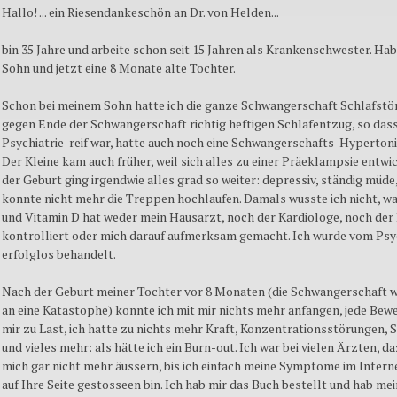
Hallo! ... ein Riesendankeschön an Dr. von Helden...
bin 35 Jahre und arbeite schon seit 15 Jahren als Krankenschwester. Hab
Sohn und jetzt eine 8 Monate alte Tochter.
Schon bei meinem Sohn hatte ich die ganze Schwangerschaft Schlafstö
gegen Ende der Schwangerschaft richtig heftigen Schlafentzug, so dass
Psychiatrie-reif war, hatte auch noch eine Schwangerschafts-Hypertoni
Der Kleine kam auch früher, weil sich alles zu einer Präeklampsie entwi
der Geburt ging irgendwie alles grad so weiter: depressiv, ständig müde, 
konnte nicht mehr die Treppen hochlaufen. Damals wusste ich nicht, wa
und Vitamin D hat weder mein Hausarzt, noch der Kardiologe, noch der
kontrolliert oder mich darauf aufmerksam gemacht. Ich wurde vom Psy
erfolglos behandelt.
Nach der Geburt meiner Tochter vor 8 Monaten (die Schwangerschaft 
an eine Katastophe) konnte ich mit mir nichts mehr anfangen, jede Be
mir zu Last, ich hatte zu nichts mehr Kraft, Konzentrationsstörungen, 
und vieles mehr: als hätte ich ein Burn-out. Ich war bei vielen Ärzten, da
mich gar nicht mehr äussern, bis ich einfach meine Symptome im Intern
auf Ihre Seite gestosseen bin. Ich hab mir das Buch bestellt und hab me