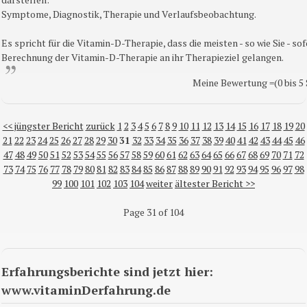
Symptome, Diagnostik, Therapie und Verlaufsbeobachtung.
Es spricht für die Vitamin-D-Therapie, dass die meisten - so wie Sie - so
Berechnung der Vitamin-D-Therapie an ihr Therapieziel gelangen.
Meine Bewertung =(0 bis 5 
<< jüngster Bericht
zurück
1
2
3
4
5
6
7
8
9
10
11
12
13
14
15
16
17
18
19
20
21
22
23
24
25
26
27
28
29
30
31
32
33
34
35
36
37
38
39
40
41
42
43
44
45
46
47
48
49
50
51
52
53
54
55
56
57
58
59
60
61
62
63
64
65
66
67
68
69
70
71
72
73
74
75
76
77
78
79
80
81
82
83
84
85
86
87
88
89
90
91
92
93
94
95
96
97
98
99
100
101
102
103
104
weiter
ältester Bericht >>
Page 31 of 104
Erfahrungsberichte sind jetzt hier:
www.vitaminDerfahrung.de