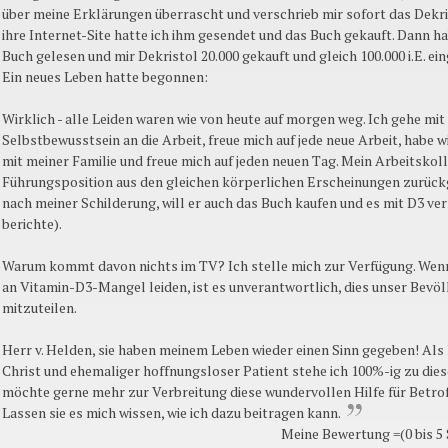
über meine Erklärungen überrascht und verschrieb mir sofort das Dekris
ihre Internet-Site hatte ich ihm gesendet und das Buch gekauft. Dann ha
Buch gelesen und mir Dekristol 20.000 gekauft und gleich 100.000 i.E. 
Ein neues Leben hatte begonnen:
Wirklich - alle Leiden waren wie von heute auf morgen weg. Ich gehe mi
Selbstbewusstsein an die Arbeit, freue mich auf jede neue Arbeit, habe 
mit meiner Familie und freue mich auf jeden neuen Tag. Mein Arbeitskoll
Führungsposition aus den gleichen körperlichen Erscheinungen zurück
nach meiner Schilderung, will er auch das Buch kaufen und es mit D3 ver
berichte).
Warum kommt davon nichts im TV? Ich stelle mich zur Verfügung. Wen
an Vitamin-D3-Mangel leiden, ist es unverantwortlich, dies unser Bevö
mitzuteilen.
Herr v. Helden, sie haben meinem Leben wieder einen Sinn gegeben! Als 
Christ und ehemaliger hoffnungsloser Patient stehe ich 100%-ig zu diese
möchte gerne mehr zur Verbreitung diese wundervollen Hilfe für Betrof
Lassen sie es mich wissen, wie ich dazu beitragen kann.
Meine Bewertung =(0 bis 5 