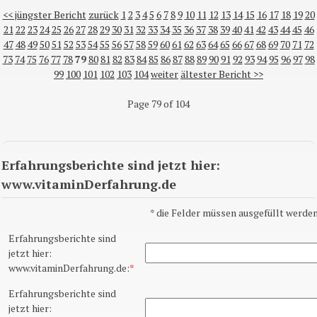
<< jüngster Bericht
zurück
1
2
3
4
5
6
7
8
9
10
11
12
13
14
15
16
17
18
19
20
21
22
23
24
25
26
27
28
29
30
31
32
33
34
35
36
37
38
39
40
41
42
43
44
45
46
47
48
49
50
51
52
53
54
55
56
57
58
59
60
61
62
63
64
65
66
67
68
69
70
71
72
73
74
75
76
77
78
79
80
81
82
83
84
85
86
87
88
89
90
91
92
93
94
95
96
97
98
99
100
101
102
103
104
weiter
ältester Bericht >>
Page 79 of 104
Erfahrungsberichte sind jetzt hier:
www.vitaminDerfahrung.de
*
die Felder müssen ausgefüllt werden
Erfahrungsberichte sind
jetzt hier:
www.vitaminDerfahrung.de:
*
Erfahrungsberichte sind
jetzt hier: