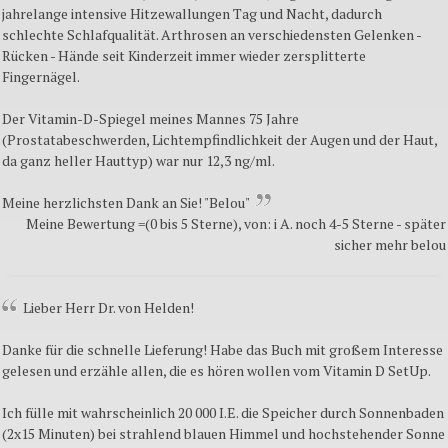
jahrelange intensive Hitzewallungen Tag und Nacht, dadurch
schlechte Schlafqualität. Arthrosen an verschiedensten Gelenken -
Rücken - Hände seit Kinderzeit immer wieder zersplitterte
Fingernägel.
Der Vitamin-D-Spiegel meines Mannes 75 Jahre
(Prostatabeschwerden, Lichtempfindlichkeit der Augen und der Haut,
da ganz heller Hauttyp) war nur 12,3 ng/ml.
Meine herzlichsten Dank an Sie! "Belou"
Meine Bewertung =(0 bis 5 Sterne), von: i A. noch 4-5 Sterne - später
sicher mehr belou
Lieber Herr Dr. von Helden!
Danke für die schnelle Lieferung! Habe das Buch mit großem Interesse
gelesen und erzähle allen, die es hören wollen vom Vitamin D SetUp.
Ich fülle mit wahrscheinlich 20 000 I.E. die Speicher durch Sonnenbaden
(2x15 Minuten) bei strahlend blauen Himmel und hochstehender Sonne