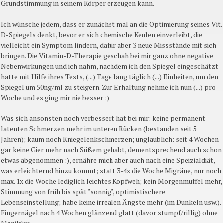
Grundstimmung in seinem Körper erzeugen kann.
Ich wünsche jedem, dass er zunächst mal an die Optimierung seines Vit.
D-Spiegels denkt, bevor er sich chemische Keulen einverleibt, die
vielleicht ein Symptom lindern, dafür aber 3 neue Missstände mit sich
bringen. Die Vitamin-D-Therapie geschah bei mir ganz ohne negative
Nebenwirkungen und ich nahm, nachdem ich den Spiegel eingeschätzt
hatte mit Hilfe ihres Tests, (...) Tage lang täglich (...) Einheiten, um den
Spiegel um 50ng/ml zu steigern. Zur Erhaltung nehme ich nun (...) pro
Woche und es ging mir nie besser :)
Was sich ansonsten noch verbessert hat bei mir: keine permanent
latenten Schmerzen mehr im unteren Rücken (bestanden seit 5
Jahren); kaum noch Kniegelenkschmerzen; unglaublich: seit 4 Wochen
gar keine Gier mehr nach Süßem gehabt, dementsprechend auch schon
etwas abgenommen :), ernähre mich aber auch nach eine Speizialdiät,
was erleichternd hinzu kommt; statt 3-4x die Woche Migräne, nur noch
max. 1x die Woche lediglich leichtes Kopfweh; kein Morgenmuffel mehr,
Stimmung von früh bis spät "sonnig", optimistischere
Lebenseinstellung; habe keine irrealen Ängste mehr (im Dunkeln usw.).
Fingernägel nach 4 Wochen glänzend glatt (davor stumpf/rillig) ohne
Maniküre.