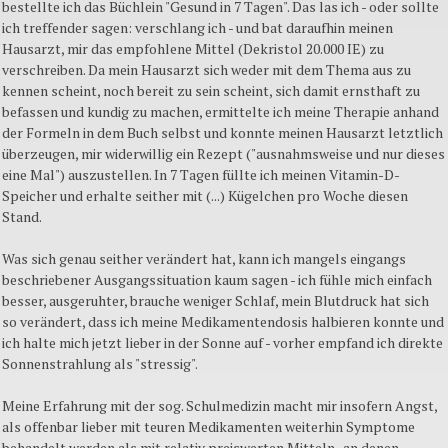
bestellte ich das Büchlein "Gesund in 7 Tagen". Das las ich - oder sollte
ich treffender sagen: verschlang ich - und bat daraufhin meinen
Hausarzt, mir das empfohlene Mittel (Dekristol 20.000 IE) zu
verschreiben. Da mein Hausarzt sich weder mit dem Thema aus zu
kennen scheint, noch bereit zu sein scheint, sich damit ernsthaft zu
befassen und kundig zu machen, ermittelte ich meine Therapie anhand
der Formeln in dem Buch selbst und konnte meinen Hausarzt letztlich
überzeugen, mir widerwillig ein Rezept ("ausnahmsweise und nur dieses
eine Mal") auszustellen. In 7 Tagen füllte ich meinen Vitamin-D-
Speicher und erhalte seither mit (...) Kügelchen pro Woche diesen
Stand.
Was sich genau seither verändert hat, kann ich mangels eingangs
beschriebener Ausgangssituation kaum sagen - ich fühle mich einfach
besser, ausgeruhter, brauche weniger Schlaf, mein Blutdruck hat sich
so verändert, dass ich meine Medikamentendosis halbieren konnte und
ich halte mich jetzt lieber in der Sonne auf - vorher empfand ich direkte
Sonnenstrahlung als "stressig".
Meine Erfahrung mit der sog. Schulmedizin macht mir insofern Angst,
als offenbar lieber mit teuren Medikamenten weiterhin Symptome
behandelt werden als mit relativ preiswerten Mitteln , an denen