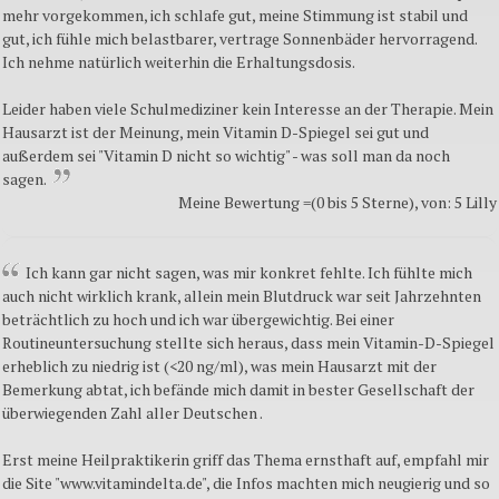
mehr vorgekommen, ich schlafe gut, meine Stimmung ist stabil und
gut, ich fühle mich belastbarer, vertrage Sonnenbäder hervorragend.
Ich nehme natürlich weiterhin die Erhaltungsdosis.
Leider haben viele Schulmediziner kein Interesse an der Therapie. Mein
Hausarzt ist der Meinung, mein Vitamin D-Spiegel sei gut und
außerdem sei "Vitamin D nicht so wichtig" - was soll man da noch
sagen.
Meine Bewertung =(0 bis 5 Sterne), von: 5 Lilly
Ich kann gar nicht sagen, was mir konkret fehlte. Ich fühlte mich
auch nicht wirklich krank, allein mein Blutdruck war seit Jahrzehnten
beträchtlich zu hoch und ich war übergewichtig. Bei einer
Routineuntersuchung stellte sich heraus, dass mein Vitamin-D-Spiegel
erheblich zu niedrig ist (<20 ng/ml), was mein Hausarzt mit der
Bemerkung abtat, ich befände mich damit in bester Gesellschaft der
überwiegenden Zahl aller Deutschen .
Erst meine Heilpraktikerin griff das Thema ernsthaft auf, empfahl mir
die Site "www.vitamindelta.de", die Infos machten mich neugierig und so