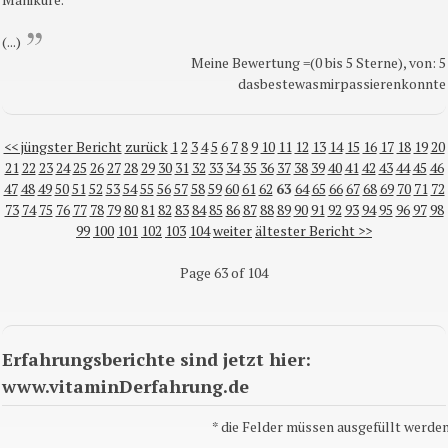
(...)
Meine Bewertung =(0 bis 5 Sterne), von: 5
dasbestewasmirpassierenkonnte
<< jüngster Bericht
zurück
1
2
3
4
5
6
7
8
9
10
11
12
13
14
15
16
17
18
19
20
21
22
23
24
25
26
27
28
29
30
31
32
33
34
35
36
37
38
39
40
41
42
43
44
45
46
47
48
49
50
51
52
53
54
55
56
57
58
59
60
61
62
63
64
65
66
67
68
69
70
71
72
73
74
75
76
77
78
79
80
81
82
83
84
85
86
87
88
89
90
91
92
93
94
95
96
97
98
99
100
101
102
103
104
weiter
ältester Bericht >>
Page 63 of 104
Erfahrungsberichte sind jetzt hier:
www.vitaminDerfahrung.de
*
die Felder müssen ausgefüllt werden