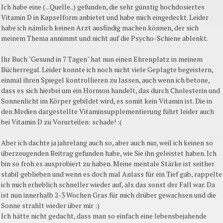
Ich habe eine (...Quelle..) gefunden, die sehr günstig hochdosiertes
Vitamin D in Kapselform anbietet und habe mich eingedeckt. Leider
habe ich nämlich keinen Arzt ausfindig machen können, der sich
meinem Thema annimmt und nicht auf die Psycho-Schiene ablenkt.
Ihr Buch "Gesund in 7 Tagen" hat nun einen Ehrenplatz in meinem
Bücherregal. Leider konnte ich noch nicht viele Geplagte begeistern,
einmal ihren Spiegel kontrollieren zu lassen, auch wenn ich betone,
dass es sich hierbei um ein Hormon handelt, das durch Cholesterin und
Sonnenlicht im Körper gebildet wird, es somit kein Vitamin ist. Die in
den Medien dargestellte Vitaminsupplementierung führt leider auch
bei Vitamin D zu Vorurteilen: schade! :(
Aber ich dachte ja jahrelang auch so, aber auch nur, weil ich keinen so
überzeugenden Beitrag gefunden habe, wie Sie ihn geleistet haben. Ich
bin so froh es ausprobiert zu haben. Meine mentale Stärke ist seither
stabil geblieben und wenn es doch mal Anlass für ein Tief gab, rappelte
ich mich erheblich schneller wieder auf, als das sonst der Fall war. Da
ist nun innerhalb 2-3 Wochen Gras für mich drüber gewachsen und die
Sonne strahlt wieder über mir :)
Ich hätte nicht gedacht, dass man so einfach eine lebensbejahende