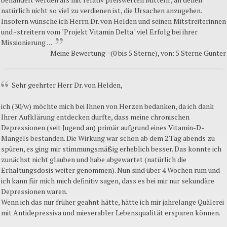
natürlich nicht so viel zu verdienen ist, die Ursachen anzugehen.
Insofern wünsche ich Herrn Dr. von Helden und seinen Mitstreiterinnen
und -streitern vom "Projekt Vitamin Delta" viel Erfolg bei ihrer
Missionierung . . .
Meine Bewertung =(0 bis 5 Sterne), von: 5 Sterne Gunter
Sehr geehrter Herr Dr. von Helden,
ich (30/w) möchte mich bei Ihnen von Herzen bedanken, da ich dank
Ihrer Aufklärung entdecken durfte, dass meine chronischen
Depressionen (seit Jugend an) primär aufgrund eines Vitamin-D-
Mangels bestanden. Die Wirkung war schon ab dem 2.Tag abends zu
spüren, es ging mir stimmungsmäßig erheblich besser. Das konnte ich
zunächst nicht glauben und habe abgewartet (natürlich die
Erhaltungsdosis weiter genommen). Nun sind über 4 Wochen rum und
ich kann für mich mich definitiv sagen, dass es bei mir nur sekundäre
Depressionen waren.
Wenn ich das nur früher geahnt hätte, hätte ich mir jahrelange Quälerei
mit Antidepressiva und mieserabler Lebensqualität ersparen können.