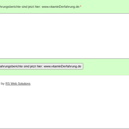
hrungsberichte sind jetzt hier: www.vitaminDerfahrung.de:
*
d by
RS Web Solutions