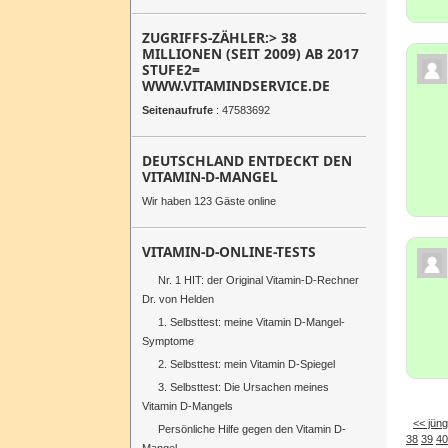
ZUGRIFFS-ZÄHLER:> 38
MILLIONEN (SEIT 2009) AB 2017
STUFE2=
WWW.VITAMINDSERVICE.DE
Seitenaufrufe
: 47583692
DEUTSCHLAND ENTDECKT DEN
VITAMIN-D-MANGEL
Wir haben 123 Gäste online
VITAMIN-D-ONLINE-TESTS
Nr. 1 HIT: der Original Vitamin-D-Rechner
Dr. von Helden
1. Selbsttest: meine Vitamin D-Mangel-
Symptome
2. Selbsttest: mein Vitamin D-Spiegel
3. Selbsttest: Die Ursachen meines
Vitamin D-Mangels
<< jüng
Persönliche Hilfe gegen den Vitamin D-
38
39
40