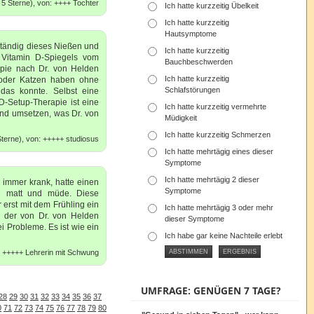
5 Sterne), von: ++++ Tochter
Ich hatte kurzzeitig Übelkeit
Ich hatte kurzzeitig
Hautsymptome
 Ständig dieses Nießen und
Ich hatte kurzzeitig
 Vitamin D-Spiegels vom
Bauchbeschwerden
apie nach Dr. von Helden
Ich hatte kurzzeitig
 oder Katzen haben ohne
Schlafstörungen
das konnte. Selbst eine
 D-Setup-Therapie ist eine
Ich hatte kurzzeitig vermehrte
und umsetzen, was Dr. von
Müdigkeit
Ich hatte kurzzeitig Schmerzen
terne), von: +++++ studiosus
Ich hatte mehrtägig eines dieser
Symptome
Ich hatte mehrtägig 2 dieser
 immer krank, hatte einen
Symptome
ng matt und müde. Diese
 erst mit dem Frühling ein
Ich hatte mehrtägig 3 oder mehr
 der von Dr. von Helden
dieser Symptome
 Probleme. Es ist wie ein
Ich habe gar keine Nachteile erlebt
: +++++ Lehrerin mit Schwung
UMFRAGE: GENÜGEN 7 TAGE?
28
29
30
31
32
33
34
35
36
37
0
71
72
73
74
75
76
77
78
79
80