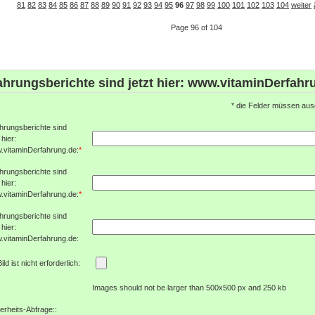
81
82
83
84
85
86
87
88
89
90
91
92
93
94
95
96
97
98
99
100
101
102
103
104
weiter
Page 96 of 104
ahrungsberichte sind jetzt hier: www.vitaminDerfahr
*
die Felder müssen ausg
hrungsberichte sind
 hier:
.vitaminDerfahrung.de:
*
hrungsberichte sind
 hier:
.vitaminDerfahrung.de:
*
hrungsberichte sind
 hier:
.vitaminDerfahrung.de:
Bild ist nicht erforderlich:
Images should not be larger than 500x500 px and 250 kb
erheits-Abfrage::