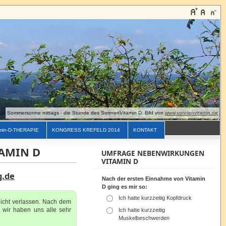
Sommersonne mittags - die Stunde des SonnenVitamin D. Bild von
www.sonnenvitamin.de
min-D-THERAPIE
KONGRESS KREFELD 2014
KONTAKT
TAMIN D
UMFRAGE NEBENWIRKUNGEN
VITAMIN D
g.de
Nach der ersten Einnahme von Vitamin
D ging es mir so:
Ich hatte kurzzeitig Kopfdruck
nicht verlassen. Nach dem
 wir haben uns alle sehr
Ich hatte kurzzeitig
Muskelbeschwerden