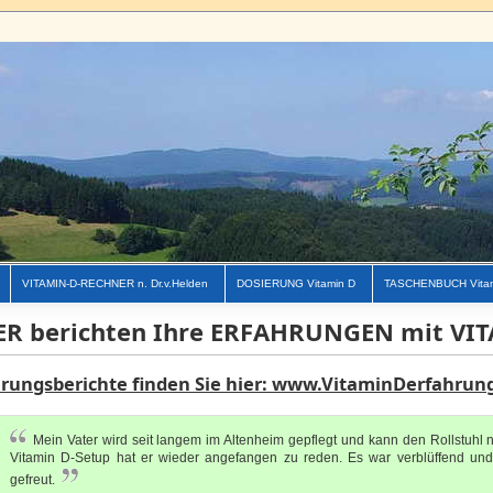
VITAMIN-D-RECHNER n. Dr.v.Helden
DOSIERUNG Vitamin D
TASCHENBUCH Vita
ER berichten Ihre ERFAHRUNGEN mit VI
hrungsberichte finden Sie hier: www.VitaminDerfahrun
Mein Vater wird seit langem im Altenheim gepflegt und kann den Rollstuhl 
Vitamin D-Setup hat er wieder angefangen zu reden. Es war verblüffend und
gefreut.