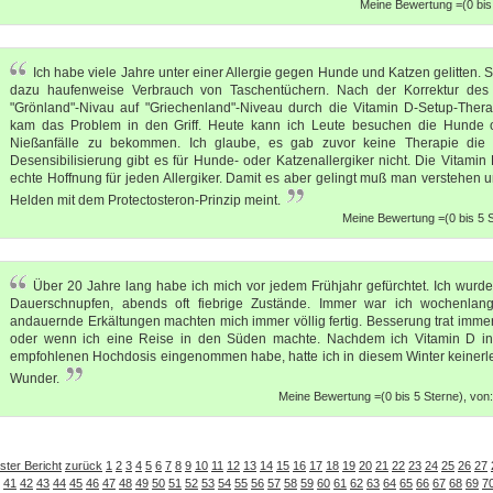
Meine Bewertung =(0 bis 
Ich habe viele Jahre unter einer Allergie gegen Hunde und Katzen gelitten.
dazu haufenweise Verbrauch von Taschentüchern. Nach der Korrektur des
"Grönland"-Nivau auf "Griechenland"-Niveau durch die Vitamin D-Setup-Ther
kam das Problem in den Griff. Heute kann ich Leute besuchen die Hunde
Nießanfälle zu bekommen. Ich glaube, es gab zuvor keine Therapie die 
Desensibilisierung gibt es für Hunde- oder Katzenallergiker nicht. Die Vitamin
echte Hoffnung für jeden Allergiker. Damit es aber gelingt muß man verstehen 
Helden mit dem Protectosteron-Prinzip meint.
Meine Bewertung =(0 bis 5 S
Über 20 Jahre lang habe ich mich vor jedem Frühjahr gefürchtet. Ich wurde
Dauerschnupfen, abends oft fiebrige Zustände. Immer war ich wochenla
andauernde Erkältungen machten mich immer völlig fertig. Besserung trat immer
oder wenn ich eine Reise in den Süden machte. Nachdem ich Vitamin D in
empfohlenen Hochdosis eingenommen habe, hatte ich in diesem Winter keinerlei
Wunder.
Meine Bewertung =(0 bis 5 Sterne), von
ster Bericht
zurück
1
2
3
4
5
6
7
8
9
10
11
12
13
14
15
16
17
18
19
20
21
22
23
24
25
26
27
41
42
43
44
45
46
47
48
49
50
51
52
53
54
55
56
57
58
59
60
61
62
63
64
65
66
67
68
69
7